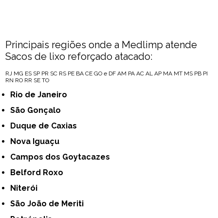
Principais regiões onde a Medlimp atende
Sacos de lixo reforçado atacado:
RJ
MG
ES
SP
PR
SC
RS
PE
BA
CE
GO e DF
AM
PA
AC
AL
AP
MA
MT
MS
PB
PI
RN
RO
RR
SE
TO
Rio de Janeiro
São Gonçalo
Duque de Caxias
Nova Iguaçu
Campos dos Goytacazes
Belford Roxo
Niterói
São João de Meriti