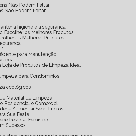
tens Não Podem Faltar!
ens Não Podem Faltar
anter a higiene e a segurança.
mo Escolher os Melhores Produtos
scolher os Melhores Produtos
Segurança
r?
Eficiente para Manutenção
urança
 a Loja de Produtos de Limpeza Ideal
e Limpeza para Condomínios
eza ecológicos
a de Material de Limpeza
o Residencial e Comercial
nder e Aumentar Seus Lucros
ara Sua Festa
iene Pessoal Feminino
com Sucesso
e