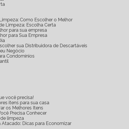
rta
 Limpeza: Como Escolher o Melhor
 de Limpeza: Escolha Certa
elhor para sua empresa
lhor para Sua Empresa
Dia
scolher sua Distribuidora de Descartáveis
 Seu Negócio
para Condomínios
antil
ue você precisa!
res itens para sua casa
rar os Melhores Itens
Você Precisa Conhecer
s de limpeza
za Atacado: Dicas para Economizar