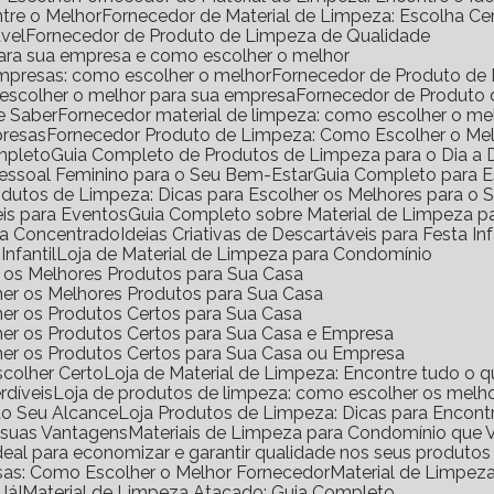
ntre o Melhor
Fornecedor de Material de Limpeza: Escolha Ce
vel
Fornecedor de Produto de Limpeza de Qualidade
para sua empresa e como escolher o melhor
empresas: como escolher o melhor
Fornecedor de Produto de
 escolher o melhor para sua empresa
Fornecedor de Produto
e Saber
Fornecedor material de limpeza: como escolher o m
presas
Fornecedor Produto de Limpeza: Como Escolher o Me
mpleto
Guia Completo de Produtos de Limpeza para o Dia a 
Pessoal Feminino para o Seu Bem-Estar
Guia Completo para E
rodutos de Limpeza: Dicas para Escolher os Melhores para o
eis para Eventos
Guia Completo sobre Material de Limpeza 
za Concentrado
Ideias Criativas de Descartáveis para Festa Inf
Infantil
Loja de Material de Limpeza para Condomínio
ir os Melhores Produtos para Sua Casa
her os Melhores Produtos para Sua Casa
her os Produtos Certos para Sua Casa
her os Produtos Certos para Sua Casa e Empresa
lher os Produtos Certos para Sua Casa ou Empresa
scolher Certo
Loja de Material de Limpeza: Encontre tudo o q
rdíveis
Loja de produtos de limpeza: como escolher os melho
ao Seu Alcance
Loja Produtos de Limpeza: Dicas para Encont
e suas Vantagens
Materiais de Limpeza para Condomínio que 
ideal para economizar e garantir qualidade nos seus produto
sas: Como Escolher o Melhor Fornecedor
Material de Limpe
Já!
Material de Limpeza Atacado: Guia Completo