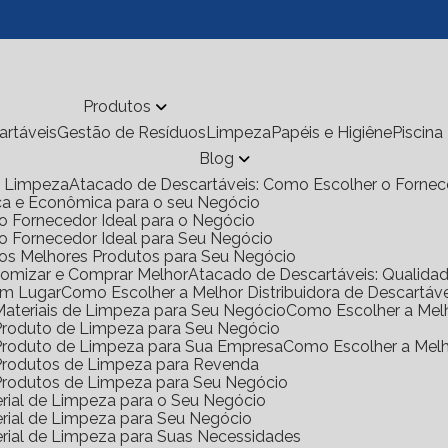
Produtos
cartáveis
Gestão de Resíduos
Limpeza
Papéis e Higiêne
Piscina
Blog
de Limpeza
Atacado de Descartáveis: Como Escolher o Fornec
ica e Econômica para o seu Negócio
o Fornecedor Ideal para o Negócio
 o Fornecedor Ideal para Seu Negócio
 os Melhores Produtos para Seu Negócio
onomizar e Comprar Melhor
Atacado de Descartáveis: Qualid
Um Lugar
Como Escolher a Melhor Distribuidora de Descartáv
 Materiais de Limpeza para Seu Negócio
Como Escolher a Mel
e Produto de Limpeza para Seu Negócio
e Produto de Limpeza para Sua Empresa
Como Escolher a Mel
e Produtos de Limpeza para Revenda
e Produtos de Limpeza para Seu Negócio
rial de Limpeza para o Seu Negócio
rial de Limpeza para Seu Negócio
rial de Limpeza para Suas Necessidades