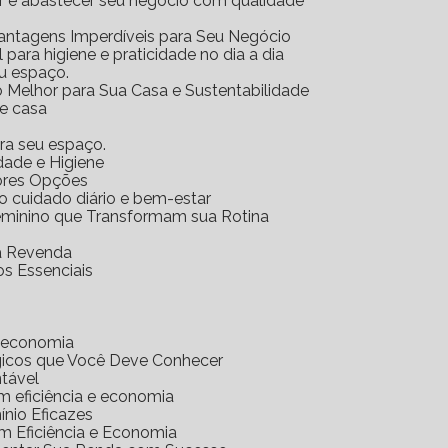
ar e abastecer seu negócio com qualidade
Vantagens Imperdíveis para Seu Negócio
l para higiene e praticidade no dia a dia
eu espaço.
o Melhor para Sua Casa e Sustentabilidade
 e casa
ara seu espaço.
idade e Higiene
hores Opções
 o cuidado diário e bem-estar
Feminino que Transformam sua Rotina
ra Revenda
os Essenciais
e economia
gicos que Você Deve Conhecer
ntável
m eficiência e economia
nio Eficazes
m Eficiência e Economia