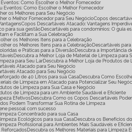
e Eventos: Como Escolher o Melhor Fornecedor
ou Eventos: Como Escolher o Melhor Fornecedor
her os Melhores para Seu Negócio
her o Melhor Fornecedor para Seu Negócio
Copos descartáv
 Vantagens
Copos Descartáveis Atacado: Vantagens Imperdíve
ico para sua gestão
Descartáveis para condomínios: O guia e
antam e Facilitam a Sua Celebração
scolher os Melhores Itens para a Celebração
scolher os Melhores Itens para a Celebração
Descartáveis para
Coloridas e Práticas para a Diversão
Descubra a Importância 
rtáveis
Descubra a Melhor Loja de Material de Limpeza para
impeza para Seu Lar
Descubra a Melhor Loja de Produtos de
artáveis Atacado para Seu Negócio
artáveis Atacado para Seu Negócio
eforçado de 40 Litros para sua Casa
Descubra Como Escolhe
eriais de Limpeza em Atacado para Potencializar Seu Negóc
odutos de Limpeza para Sua Casa e Negócio
dutos de Limpeza para um Ambiente Saudável e Eficiente
mpeza Efetivos
Descubra Como os Copos Descartáveis Podem
ados Podem Transformar Sua Rotina de Limpeza
iene pessoal com sucesso
 Limpeza Concentrado para sua Casa
 Limpeza Ecológicos para sua Casa
Descubra os Benefícios 
Limpeza Profissional para Ambientes Mais Saudáveis e Eficie
o Reforçados
Descubra os Melhores Materiais para Limpeza Ef