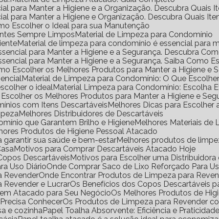
ial para Manter a Higiene e a Organização. Descubra Quais I
ial para Manter a Higiene e Organização. Descubra Quais It
mo Escolher o Ideal para sua Manutenção
ientes Sempre Limpos
Material de Limpeza para Condomínio
iente
Material de limpeza para condomínio é essencial para m
Essencial para Manter a Higiene e a Segurança. Descubra Co
Essencial para Manter a Higiene e a Segurança. Saiba Como E
omo Escolher os Melhores Produtos para Manter a Higiene e 
encial
Material de Limpeza para Condomínio: O Que Escolhe
scolher o ideal
Material Limpeza para Condomínio: Escolha 
 Escolher os Melhores Produtos para Manter a Higiene e Seg
ínios com Itens Descartáveis
Melhores Dicas para Escolher
impeza
Melhores Distribuidores de Descartáveis
omínio que Garantem Brilho e Higiene
Melhores Materiais d
lhores Produtos de Higiene Pessoal Atacado
a garantir sua saúde e bem-estar
Melhores produtos de limp
Casa
Motivos para Comprar Descartáveis Atacado Hoje
e Copos Descartáveis
Motivos para Escolher uma Distribuidor
ra Uso Diário
Onde Comprar Saco de Lixo Reforçado Para Us
ra Revender
Onde Encontrar Produtos de Limpeza para Reve
a Revender e Lucrar
Os Benefícios dos Copos Descartáveis p
l em Atacado para Seu Negócio
Os Melhores Produtos de Hig
 Precisa Conhecer
Os Produtos de Limpeza para Revender 
sa e cozinha
Papel Toalha Absorvente: Eficiência e Praticidad