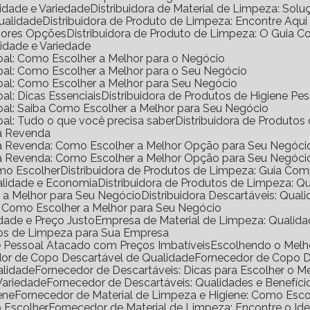
lidade e Variedade
Distribuidora de Material de Limpeza: Solu
Qualidade
Distribuidora de Produto de Limpeza: Encontre Aqui
lhores Opções
Distribuidora de Produto de Limpeza: O Guia 
lidade e Variedade
ssoal: Como Escolher a Melhor para o Negócio
ssoal: Como Escolher a Melhor para o Seu Negócio
ssoal: Como Escolher a Melhor para Seu Negócio
oal: Dicas Essenciais
Distribuidora de Produtos de Higiene P
ssoal: Saiba Como Escolher a Melhor para Seu Negócio
soal: Tudo o que você precisa saber
Distribuidora de Produtos
ra Revenda
ara Revenda: Como Escolher a Melhor Opção para Seu Negóci
ara Revenda: Como Escolher a Melhor Opção para Seu Negóci
omo Escolher
Distribuidora de Produtos de Limpeza: Guia Co
ualidade e Economia
Distribuidora de Produtos de Limpeza: Q
er a Melhor para Seu Negócio
Distribuidora Descartáveis: Qual
al: Como Escolher a Melhor para Seu Negócio
dade e Preço Justo
Empresa de Material de Limpeza: Qualida
utos de Limpeza para Sua Empresa
ne Pessoal Atacado com Preços Imbatíveis
Escolhendo o Mel
dor de Copo Descartável de Qualidade
Fornecedor de Copo 
alidade
Fornecedor de Descartáveis: Dicas para Escolher o M
Variedade
Fornecedor de Descartáveis: Qualidades e Benefíci
ene
Fornecedor de Material de Limpeza e Higiene: Como Escol
o Escolher
Fornecedor de Material de Limpeza: Encontre o Ide