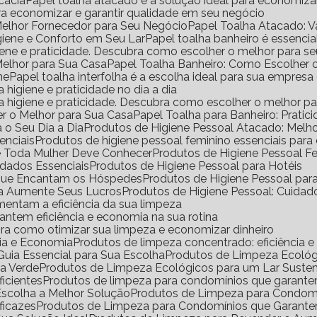
icácia
Papel toalha atacado é a solução ideal para economiz
ara economizar e garantir qualidade em seu negócio
Melhor Fornecedor para Seu Negócio
Papel Toalha Atacado: 
igiene e Conforto em Seu Lar
Papel toalha banheiro é essencia
igiene e praticidade. Descubra como escolher o melhor para s
Melhor para Sua Casa
Papel Toalha Banheiro: Como Escolher 
ne
Papel toalha interfolha é a escolha ideal para sua empresa
a higiene e praticidade no dia a dia
ara higiene e praticidade. Descubra como escolher o melhor p
er o Melhor para Sua Casa
Papel Toalha para Banheiro: Pratic
 o Seu Dia a Dia
Produtos de Higiene Pessoal Atacado: Mel
enciais
Produtos de higiene pessoal feminino essenciais para
ue Toda Mulher Deve Conhecer
Produtos de Higiene Pessoal 
idados Essenciais
Produtos de Higiene Pessoal para Hotéis
s que Encantam os Hóspedes
Produtos de Higiene Pessoal pa
da Aumente Seus Lucros
Produtos de Higiene Pessoal: Cuidad
mentam a eficiência da sua limpeza
antem eficiência e economia na sua rotina
ra como otimizar sua limpeza e economizar dinheiro
cia e Economia
Produtos de limpeza concentrado: eficiência 
uia Essencial para Sua Escolha
Produtos de Limpeza Ecoló
sa Verde
Produtos de Limpeza Ecológicos para um Lar Suste
icientes
Produtos de limpeza para condomínios que garante
Escolha a Melhor Solução
Produtos de Limpeza para Condomí
ficazes
Produtos de Limpeza para Condomínios que Garante