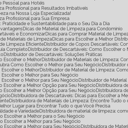
e Pessoal para Hotéis
a Profissional para Resultados Imbatíveis
peza na Nossa Loja Especializada!
eza Profissional para Sua Empresa
Praticidade e Sustentabilidade para o Seu Dia a Dia
s vantagens
Dicas de Material de Limpeza para Condomínio
rtáveis e Economizar
Dicas para Comprar Material de Limp
a de Materiais de Limpeza
Dicas para Escolher a Melhor Distr
de Limpeza Eficiente
Distribuidor de Copos Descartáveis: 
Guia Completo
Distribuidor de Descartáveis: Como Escolher o
to
Distribuidor de Descartáveis: Soluções Práticas
mo Escolher o Melhor
Distribuidor de Materiais de Limpeza: 
escubra Como Escolher o Melhor para Seu Negócio
Distribuido
o Escolher o Melhor
Distribuidor de Material de Limpeza: Co
mo Escolher o Melhor para Seu Negócio
mo Escolher o Melhor para Seu Negócio
Distribuidor de Materi
omo Escolher a Melhor Opção para Seu Negócio
Distribuidora
omo Escolher a Melhor Opção para Seu Negócio
Distribuidora
egócio
Distribuidora de Descartáveis: Dicas para Escolher a Me
iente
Distribuidora de Materiais de Limpeza: Encontre Tudo 
 Melhor Lugar para Encontrar Tudo o que Você Precisa
alidade e Variedade
Distribuidora de material de limpeza: co
omo Escolher a Melhor para o Seu Negócio
omo Escolher a Melhor para Seu Negócio
omo Escolher a Melhor para Seu Negócio
Distribuidora de Mat