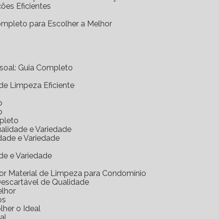
ções Eficientes
Completo para Escolher a Melhor
essoal: Guia Completo
 de Limpeza Eficiente
o
o
mpleto
ualidade e Variedade
idade e Variedade
de e Variedade
hor Material de Limpeza para Condomínio
Descartável de Qualidade
elhor
os
her o Ideal
al