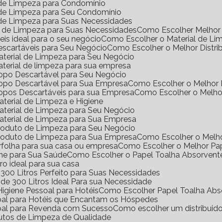
l de Limpeza para Condomínio
l de Limpeza para Seu Condomínio
l de Limpeza para Suas Necessidades
s de Limpeza para Suas Necessidades
Como Escolher Melhor 
eis ideal para o seu negócio
Como Escolher o Material de Li
Descartáveis para Seu Negócio
Como Escolher o Melhor Distri
Material de Limpeza para Seu Negócio
aterial de limpeza para sua empresa
Copo Descartável para Seu Negócio
Copo Descartável para Sua Empresa
Como Escolher o Melhor
Copos Descartáveis para sua Empresa
Como Escolher o Melho
terial de Limpeza e Higiene
aterial de Limpeza para Seu Negócio
aterial de Limpeza para Sua Empresa
Produto de Limpeza para Seu Negócio
Produto de Limpeza para Sua Empresa
Como Escolher o Melh
erfolha para sua casa ou empresa
Como Escolher o Melhor Pa
ene para Sua Saúde
Como Escolher o Papel Toalha Absorvent
ro ideal para sua casa
300 Litros Perfeito para Suas Necessidades
de 300 Litros Ideal Para sua Necessidade
igiene Pessoal para Hotéis
Como Escolher Papel Toalha Abs
soal para Hotéis que Encantam os Hóspedes
soal para Revenda com Sucesso
Como escolher um distribuid
dutos de Limpeza de Qualidade