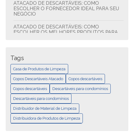
ATACADO DE DESCARTÁVEIS: COMO
ESCOLHER O FORNECEDOR IDEAL PARA SEU
NEGÓCIO
ATACADO DE DESCARTÁVEIS: COMO
ESCOLHER OS MELHORES PRODUTOS PARA
SEU NEGÓCIO
ATACADO DE DESCARTÁVEIS: DICAS PARA
ECONOMIZAR E COMPRAR MELHOR
Tags
ATACADO DE DESCARTÁVEIS: QUALIDADE E
Casa de Produtos de Limpeza
ECONOMIA
Copos Descartáveis Atacado
Copos descartáveis
CASA DE PRODUTOS DE LIMPEZA: TUDO EM
Copos descartáveis
Descartáveis para condomínios
UM LUGAR
Descartáveis para condomínios
COMO ESCOLHER A MELHOR DISTRIBUIDORA
Distribuidor de Material de Limpeza
DE DESCARTÁVEIS PARA SEU NEGÓCIO
Distribuidora de Produtos de Limpeza
COMO ESCOLHER A MELHOR DISTRIBUIDORA
Distribuidora de produtos de limpeza
DE MATERIAIS DE LIMPEZA PARA SEU