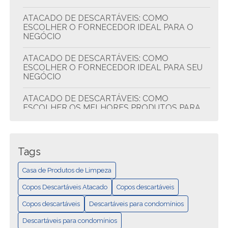
ATACADO DE DESCARTÁVEIS: COMO
ESCOLHER O FORNECEDOR IDEAL PARA O
NEGÓCIO
ATACADO DE DESCARTÁVEIS: COMO
ESCOLHER O FORNECEDOR IDEAL PARA SEU
NEGÓCIO
ATACADO DE DESCARTÁVEIS: COMO
ESCOLHER OS MELHORES PRODUTOS PARA
SEU NEGÓCIO
ATACADO DE DESCARTÁVEIS: DICAS PARA
ECONOMIZAR E COMPRAR MELHOR
Tags
ATACADO DE DESCARTÁVEIS: QUALIDADE E
Casa de Produtos de Limpeza
ECONOMIA
Copos Descartáveis Atacado
Copos descartáveis
CASA DE PRODUTOS DE LIMPEZA: TUDO EM
Copos descartáveis
Descartáveis para condomínios
UM LUGAR
Descartáveis para condomínios