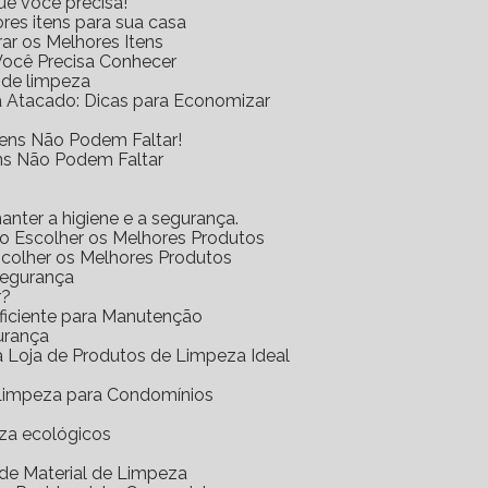
ue você precisa!
res itens para sua casa
rar os Melhores Itens
Você Precisa Conhecer
s de limpeza
za Atacado: Dicas para Economizar
tens Não Podem Faltar!
ens Não Podem Faltar
anter a higiene e a segurança.
mo Escolher os Melhores Produtos
scolher os Melhores Produtos
Segurança
r?
Eficiente para Manutenção
urança
 a Loja de Produtos de Limpeza Ideal
e Limpeza para Condomínios
eza ecológicos
a de Material de Limpeza