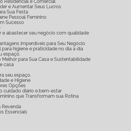
o Residencial e Comercial
nder e Aumentar Seus Lucros
ara Sua Festa
iene Pessoal Feminino
com Sucesso
e
ar e abastecer seu negócio com qualidade
Vantagens Imperdíveis para Seu Negócio
l para higiene e praticidade no dia a dia
eu espaço.
o Melhor para Sua Casa e Sustentabilidade
 e casa
ara seu espaço.
idade e Higiene
hores Opções
 o cuidado diário e bem-estar
Feminino que Transformam sua Rotina
ra Revenda
os Essenciais