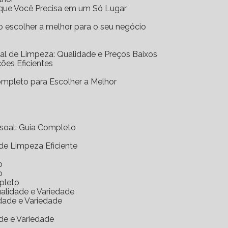
o que Você Precisa em um Só Lugar
mo escolher a melhor para o seu negócio
erial de Limpeza: Qualidade e Preços Baixos
ções Eficientes
Completo para Escolher a Melhor
essoal: Guia Completo
 de Limpeza Eficiente
o
o
mpleto
ualidade e Variedade
idade e Variedade
de e Variedade