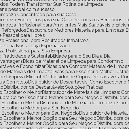
ados Podem Transformar Sua Rotina de Limpeza
iene pessoal com sucesso
 Limpeza Concentrado para sua Casa
 Limpeza Ecológicos para sua Casa
Descubra os Benefícios 
Limpeza Profissional para Ambientes Mais Saudáveis e Eficie
o Reforçados
Descubra os Melhores Materiais para Limpeza Ef
e Pessoal para Hotéis
a Profissional para Resultados Imbatíveis
peza na Nossa Loja Especializada!
eza Profissional para Sua Empresa
Praticidade e Sustentabilidade para o Seu Dia a Dia
s vantagens
Dicas de Material de Limpeza para Condomínio
rtáveis e Economizar
Dicas para Comprar Material de Limp
a de Materiais de Limpeza
Dicas para Escolher a Melhor Distr
de Limpeza Eficiente
Distribuidor de Copos Descartáveis: 
Guia Completo
Distribuidor de Descartáveis: Como Escolher o
to
Distribuidor de Descartáveis: Soluções Práticas
mo Escolher o Melhor
Distribuidor de Materiais de Limpeza: 
escubra Como Escolher o Melhor para Seu Negócio
Distribuido
o Escolher o Melhor
Distribuidor de Material de Limpeza: Co
mo Escolher o Melhor para Seu Negócio
mo Escolher o Melhor para Seu Negócio
Distribuidor de Materi
omo Escolher a Melhor Opção para Seu Negócio
Distribuidora
omo Escolher a Melhor Opção para Seu Negócio
Distribuidora
egócio
Distribuidora de Descartáveis: Dicas para Escolher a Me