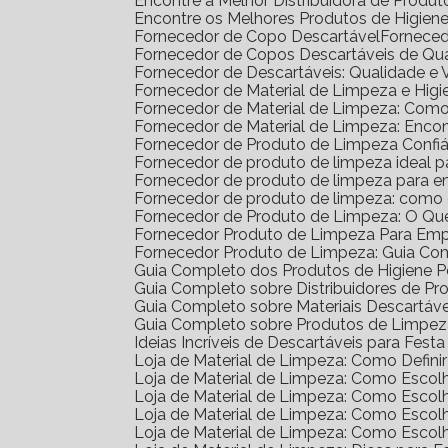
Encontre a Melhor Distribuidora de Prod
Encontre os Melhores Produtos de Higie
Fornecedor de Copo Descartável
Fornece
Fornecedor de Copos Descartáveis de Qu
Fornecedor de Descartáveis: Qualidade e 
Fornecedor de Material de Limpeza e Higi
Fornecedor de Material de Limpeza: Com
Fornecedor de Material de Limpeza: Enco
Fornecedor de Produto de Limpeza Confiá
Fornecedor de produto de limpeza ideal 
Fornecedor de produto de limpeza para 
Fornecedor de produto de limpeza: como
Fornecedor de Produto de Limpeza: O Qu
Fornecedor Produto de Limpeza Para Em
Fornecedor Produto de Limpeza: Guia Co
Guia Completo dos Produtos de Higiene 
Guia Completo sobre Distribuidores de P
Guia Completo sobre Materiais Descartáv
Guia Completo sobre Produtos de Limpe
Ideias Incríveis de Descartáveis para Festa 
Loja de Material de Limpeza: Como Defin
Loja de Material de Limpeza: Como Escol
Loja de Material de Limpeza: Como Escol
Loja de Material de Limpeza: Como Escol
Loja de Material de Limpeza: Como Esco