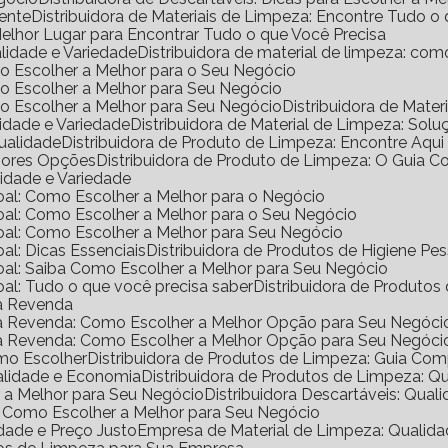
iente
Distribuidora de Materiais de Limpeza: Encontre Tudo 
 Melhor Lugar para Encontrar Tudo o que Você Precisa
alidade e Variedade
Distribuidora de material de limpeza: co
omo Escolher a Melhor para o Seu Negócio
omo Escolher a Melhor para Seu Negócio
omo Escolher a Melhor para Seu Negócio
Distribuidora de Mat
lidade e Variedade
Distribuidora de Material de Limpeza: Solu
Qualidade
Distribuidora de Produto de Limpeza: Encontre Aqui
lhores Opções
Distribuidora de Produto de Limpeza: O Guia 
lidade e Variedade
ssoal: Como Escolher a Melhor para o Negócio
ssoal: Como Escolher a Melhor para o Seu Negócio
ssoal: Como Escolher a Melhor para Seu Negócio
oal: Dicas Essenciais
Distribuidora de Produtos de Higiene P
ssoal: Saiba Como Escolher a Melhor para Seu Negócio
soal: Tudo o que você precisa saber
Distribuidora de Produtos
ra Revenda
ara Revenda: Como Escolher a Melhor Opção para Seu Negóci
ara Revenda: Como Escolher a Melhor Opção para Seu Negóci
omo Escolher
Distribuidora de Produtos de Limpeza: Guia Co
ualidade e Economia
Distribuidora de Produtos de Limpeza: Q
er a Melhor para Seu Negócio
Distribuidora Descartáveis: Qual
al: Como Escolher a Melhor para Seu Negócio
dade e Preço Justo
Empresa de Material de Limpeza: Qualida