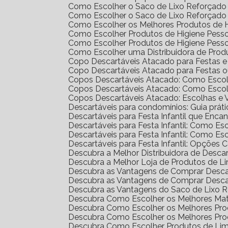
Como Escolher o Saco de Lixo Reforçado 
Como Escolher o Saco de Lixo Reforçado 
Como Escolher os Melhores Produtos de H
Como Escolher Produtos de Higiene Pes
Como Escolher Produtos de Higiene Pes
Como Escolher uma Distribuidora de Pro
Copo Descartáveis Atacado para Festas 
Copo Descartáveis Atacado para Festas 
Copos Descartáveis Atacado: Como Escol
Copos Descartáveis Atacado: Como Escol
Copos Descartáveis Atacado: Escolhas e
Descartáveis para condomínios: Guia prát
Descartáveis para Festa Infantil que Enc
Descartáveis para Festa Infantil: Como E
Descartáveis para Festa Infantil: Como E
Descartáveis para Festa Infantil: Opções 
Descubra a Melhor Distribuidora de Desca
Descubra a Melhor Loja de Produtos de L
Descubra as Vantagens de Comprar Desc
Descubra as Vantagens de Comprar Desc
Descubra as Vantagens do Saco de Lixo R
Descubra Como Escolher os Melhores Mat
Descubra Como Escolher os Melhores Pr
Descubra Como Escolher os Melhores Pro
Descubra Como Escolher Produtos de Li