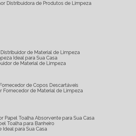
hor Distribuidora de Produtos de Limpeza
Distribuidor de Material de Limpeza
mpeza Ideal para Sua Casa
buidor de Material de Limpeza
 Fornecedor de Copos Descartáveis
r Fornecedor de Material de Limpeza
or Papel Toalha Absorvente para Sua Casa
pel Toalha para Banheiro
e Ideal para Sua Casa