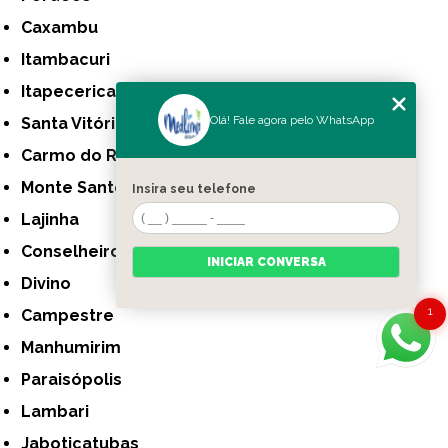
Caxambu
Itambacuri
Itapecerica
Olá! Fale agora pelo WhatsApp
Santa Vitória
Carmo do Rio Claro
Monte Santo de Minas
Insira seu telefone
Lajinha
Conselheiro Pena
INICIAR CONVERSA
Divino
1
Campestre
Manhumirim
Paraisópolis
Lambari
Jaboticatubas