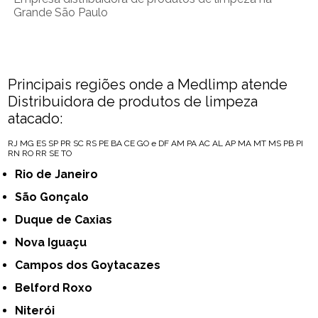
Grande São Paulo
Principais regiões onde a Medlimp atende
Distribuidora de produtos de limpeza
atacado:
RJ
MG
ES
SP
PR
SC
RS
PE
BA
CE
GO e DF
AM
PA
AC
AL
AP
MA
MT
MS
PB
PI
RN
RO
RR
SE
TO
Rio de Janeiro
São Gonçalo
Duque de Caxias
Nova Iguaçu
Campos dos Goytacazes
Belford Roxo
Niterói