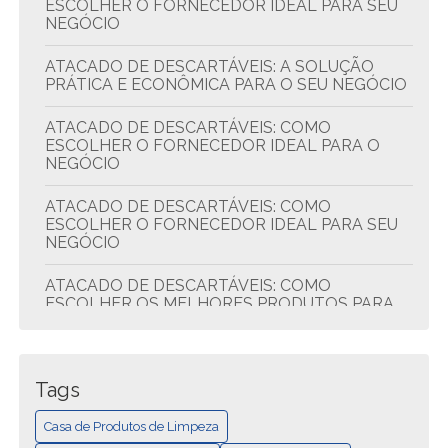
ESCOLHER O FORNECEDOR IDEAL PARA SEU
NEGÓCIO
ATACADO DE DESCARTÁVEIS: A SOLUÇÃO
PRÁTICA E ECONÔMICA PARA O SEU NEGÓCIO
ATACADO DE DESCARTÁVEIS: COMO
ESCOLHER O FORNECEDOR IDEAL PARA O
NEGÓCIO
ATACADO DE DESCARTÁVEIS: COMO
ESCOLHER O FORNECEDOR IDEAL PARA SEU
NEGÓCIO
ATACADO DE DESCARTÁVEIS: COMO
ESCOLHER OS MELHORES PRODUTOS PARA
SEU NEGÓCIO
ATACADO DE DESCARTÁVEIS: DICAS PARA
ECONOMIZAR E COMPRAR MELHOR
Tags
ATACADO DE DESCARTÁVEIS: QUALIDADE E
Casa de Produtos de Limpeza
ECONOMIA