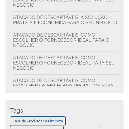
NEGÓCIO
ATACADO DE DESCARTÁVEIS: A SOLUÇÃO
PRÁTICA E ECONÔMICA PARA O SEU NEGÓCIO
ATACADO DE DESCARTÁVEIS: COMO
ESCOLHER O FORNECEDOR IDEAL PARA O
NEGÓCIO
ATACADO DE DESCARTÁVEIS: COMO
ESCOLHER O FORNECEDOR IDEAL PARA SEU
NEGÓCIO
ATACADO DE DESCARTÁVEIS: COMO
ESCOLHER OS MELHORES PRODUTOS PARA
SEU NEGÓCIO
ATACADO DE DESCARTÁVEIS: DICAS PARA
ECONOMIZAR E COMPRAR MELHOR
Tags
ATACADO DE DESCARTÁVEIS: QUALIDADE E
Casa de Produtos de Limpeza
ECONOMIA