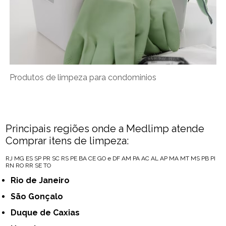
Produtos de limpeza para condominios
Principais regiões onde a Medlimp atende
Comprar itens de limpeza:
RJ
MG
ES
SP
PR
SC
RS
PE
BA
CE
GO e DF
AM
PA
AC
AL
AP
MA
MT
MS
PB
PI
RN
RO
RR
SE
TO
Rio de Janeiro
São Gonçalo
Duque de Caxias