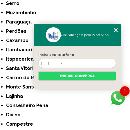
Serro
Muzambinho
Paraguaçu
Perdões
Olá! Fale agora pelo WhatsApp
Caxambu
Itambacuri
Insira seu telefone
Itapecerica
Santa Vitória
INICIAR CONVERSA
Carmo do Rio Claro
Monte Santo de Minas
1
Lajinha
Conselheiro Pena
Divino
Campestre