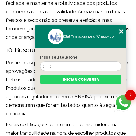
fechada, e mantenha a rotatividade dos produtos
conforme as datas de validade. Armazenar em locais
frescos e secos não só preserva a eficácia, mas
também garante a segurança, especialmente em áreas
onde crianças e animais têm acesso.
Olá! Fale agora pelo WhatsApp
10. Busque Certificações e Aprovações
Insira seu telefone
Por fim, busque produtos que possuam certificações e
aprovações de organismos competentes. Isso é um
forte indicador da qualidade e segurança dos materiais.
INICIAR CONVERSA
Produtos que possuem selos de aprovação de
1
agências reguladoras, como a ANVISA, por exemplo,
demonstram que foram testados quanto à segurança
e eficácia.
Essas certificações conferem ao consumidor uma
maior tranquilidade na hora de escolher produtos que