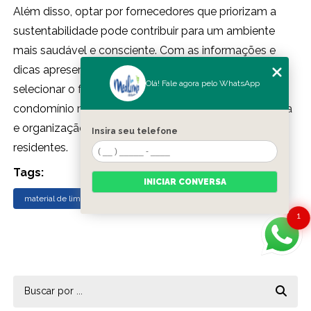
Além disso, optar por fornecedores que priorizam a
sustentabilidade pode contribuir para um ambiente
mais saudável e consciente. Com as informações e
dicas apresentadas, você estará mais preparado para
Olá! Fale agora pelo WhatsApp
selecionar o fornecedor ideal, assegurando que seu
condomínio mantenha um padrão elevado de limpeza
e organização, promovendo o bem-estar de todos os
Insira seu telefone
residentes.
Tags:
INICIAR CONVERSA
material de limpeza condomínio
1