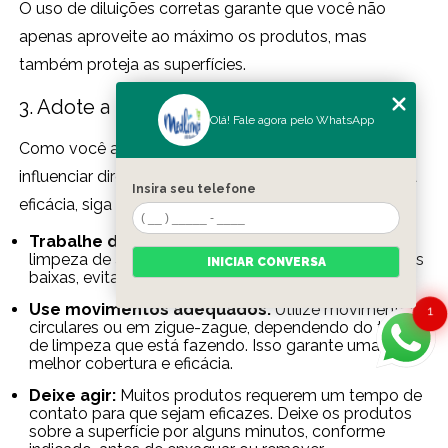
O uso de diluições corretas garante que você não
apenas aproveite ao máximo os produtos, mas
também proteja as superfícies.
3. Adote a técnica de limpeza correta
Olá! Fale agora pelo WhatsApp
Como você aplica os produtos de limpeza pode
influenciar diretamente nos resultados. Para otimizar a
Insira seu telefone
eficácia, siga estas dicas:
Trabalhe de cima para baixo:
Sempre comece a
limpeza de áreas mais elevadas e desça para as mais
INICIAR CONVERSA
baixas, evitando que sujeira caia em áreas já limpas.
Use movimentos adequados:
Utilize movimentos
1
circulares ou em zigue-zague, dependendo do tipo
de limpeza que está fazendo. Isso garante uma
melhor cobertura e eficácia.
Deixe agir:
Muitos produtos requerem um tempo de
contato para que sejam eficazes. Deixe os produtos
sobre a superfície por alguns minutos, conforme