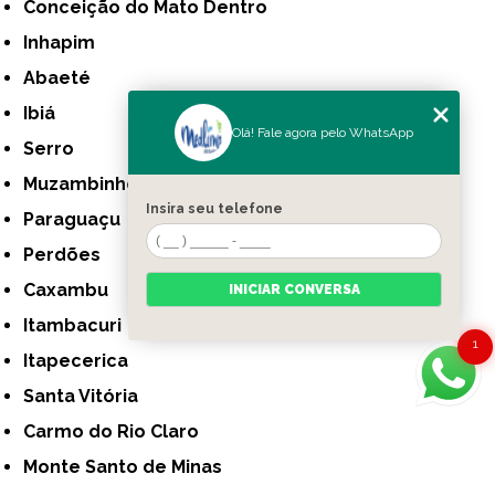
Conceição do Mato Dentro
Inhapim
Abaeté
Ibiá
Olá! Fale agora pelo WhatsApp
Serro
Muzambinho
Insira seu telefone
Paraguaçu
Perdões
Caxambu
INICIAR CONVERSA
Itambacuri
1
Itapecerica
Santa Vitória
Carmo do Rio Claro
Monte Santo de Minas