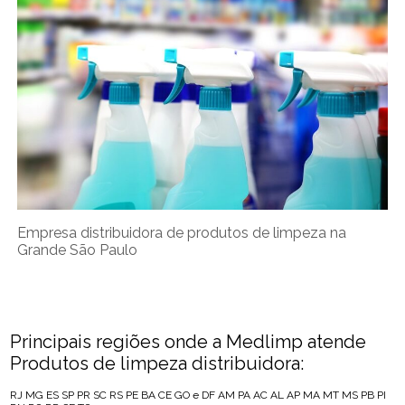
Empresa distribuidora de produtos de limpeza na
Grande São Paulo
Principais regiões onde a Medlimp atende
Produtos de limpeza distribuidora:
RJ
MG
ES
SP
PR
SC
RS
PE
BA
CE
GO e DF
AM
PA
AC
AL
AP
MA
MT
MS
PB
PI