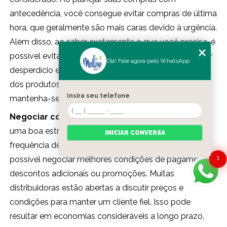
antecedência, você consegue evitar compras de última
hora, que geralmente são mais caras devido à urgência.
Além disso, ao saber exatamente o que você precisa, é
possível evitar compras por impulso que podem gerar
Olá! Fale agora pelo WhatsApp
desperdício e custos extras. Faça uma lista detalhada
dos produtos descartáveis que você precisa e
Insira seu telefone
mantenha-se fiel a ela durante a compra.
Negociar com fornecedores
também pode ser
uma boa estratégia. Se você costuma comprar com
INICIAR CONVERSA
frequência de um determinado fornecedor, pode ser
1
possível negociar melhores condições de pagamento,
descontos adicionais ou promoções. Muitas
distribuidoras estão abertas a discutir preços e
condições para manter um cliente fiel. Isso pode
resultar em economias consideráveis a longo prazo,