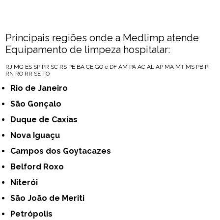
Principais regiões onde a Medlimp atende
Equipamento de limpeza hospitalar:
RJ
MG
ES
SP
PR
SC
RS
PE
BA
CE
GO e DF
AM
PA
AC
AL
AP
MA
MT
MS
PB
PI
RN
RO
RR
SE
TO
Rio de Janeiro
São Gonçalo
Duque de Caxias
Nova Iguaçu
Campos dos Goytacazes
Belford Roxo
Niterói
São João de Meriti
Petrópolis