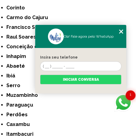
Corinto
Carmo do Cajuru
Francisco Sá
Raul Soares
Olá! Fale agora pelo WhatsApp
Conceição do Mato Dentro
Inhapim
Insira seu telefone
Abaeté
Ibiá
INICIAR CONVERSA
Serro
Muzambinho
1
Paraguaçu
Perdões
Caxambu
Itambacuri