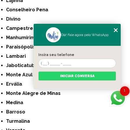
Lajinha
Conselheiro Pena
Divino
Campestre
Olá! Fale agora pelo WhatsApp
Manhumirim
Paraisópolis
Insira seu telefone
Lambari
Jaboticatubas
Monte Azul
INICIAR CONVERSA
Ervália
1
Monte Alegre de Minas
Medina
Barroso
Turmalina