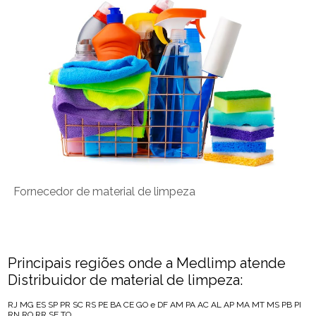
Fornecedor de material de limpeza
Principais regiões onde a Medlimp atende
Distribuidor de material de limpeza:
RJ
MG
ES
SP
PR
SC
RS
PE
BA
CE
GO e DF
AM
PA
AC
AL
AP
MA
MT
MS
PB
PI
RN
RO
RR
SE
TO