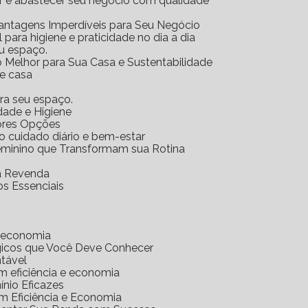
ar e abastecer seu negócio com qualidade
Vantagens Imperdíveis para Seu Negócio
l para higiene e praticidade no dia a dia
eu espaço.
o Melhor para Sua Casa e Sustentabilidade
 e casa
ara seu espaço.
idade e Higiene
hores Opções
 o cuidado diário e bem-estar
Feminino que Transformam sua Rotina
ra Revenda
os Essenciais
e economia
gicos que Você Deve Conhecer
ntável
m eficiência e economia
nio Eficazes
m Eficiência e Economia