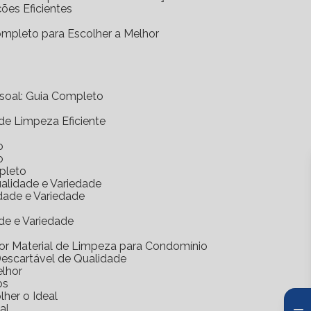
ções Eficientes
Completo para Escolher a Melhor
essoal: Guia Completo
 de Limpeza Eficiente
o
o
mpleto
ualidade e Variedade
idade e Variedade
de e Variedade
hor Material de Limpeza para Condomínio
Descartável de Qualidade
elhor
os
her o Ideal
al