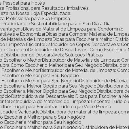
e Pessoal para Hotéis
a Profissional para Resultados Imbatíveis
peza na Nossa Loja Especializada!
eza Profissional para Sua Empresa
Praticidade e Sustentabilidade para o Seu Dia a Dia
s vantagens
Dicas de Material de Limpeza para Condomínio
rtáveis e Economizar
Dicas para Comprar Material de Limp
a de Materiais de Limpeza
Dicas para Escolher a Melhor Distr
de Limpeza Eficiente
Distribuidor de Copos Descartáveis: 
Guia Completo
Distribuidor de Descartáveis: Como Escolher o
to
Distribuidor de Descartáveis: Soluções Práticas
mo Escolher o Melhor
Distribuidor de Materiais de Limpeza: 
escubra Como Escolher o Melhor para Seu Negócio
Distribuido
o Escolher o Melhor
Distribuidor de Material de Limpeza: Co
mo Escolher o Melhor para Seu Negócio
mo Escolher o Melhor para Seu Negócio
Distribuidor de Materi
omo Escolher a Melhor Opção para Seu Negócio
Distribuidora
omo Escolher a Melhor Opção para Seu Negócio
Distribuidora
egócio
Distribuidora de Descartáveis: Dicas para Escolher a Me
iente
Distribuidora de Materiais de Limpeza: Encontre Tudo 
 Melhor Lugar para Encontrar Tudo o que Você Precisa
alidade e Variedade
Distribuidora de material de limpeza: co
omo Escolher a Melhor para o Seu Negócio
omo Escolher a Melhor para Seu Negócio
omo Escolher a Melhor para Seu Negócio
Distribuidora de Mat