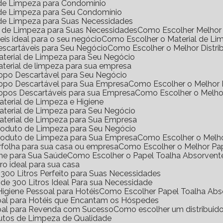
l de Limpeza para Condomínio
l de Limpeza para Seu Condomínio
l de Limpeza para Suas Necessidades
s de Limpeza para Suas Necessidades
Como Escolher Melhor 
eis ideal para o seu negócio
Como Escolher o Material de Li
Descartáveis para Seu Negócio
Como Escolher o Melhor Distri
Material de Limpeza para Seu Negócio
aterial de limpeza para sua empresa
Copo Descartável para Seu Negócio
Copo Descartável para Sua Empresa
Como Escolher o Melhor
Copos Descartáveis para sua Empresa
Como Escolher o Melho
terial de Limpeza e Higiene
aterial de Limpeza para Seu Negócio
aterial de Limpeza para Sua Empresa
Produto de Limpeza para Seu Negócio
Produto de Limpeza para Sua Empresa
Como Escolher o Melh
erfolha para sua casa ou empresa
Como Escolher o Melhor Pa
ene para Sua Saúde
Como Escolher o Papel Toalha Absorvent
ro ideal para sua casa
300 Litros Perfeito para Suas Necessidades
de 300 Litros Ideal Para sua Necessidade
igiene Pessoal para Hotéis
Como Escolher Papel Toalha Abs
soal para Hotéis que Encantam os Hóspedes
soal para Revenda com Sucesso
Como escolher um distribuid
dutos de Limpeza de Qualidade