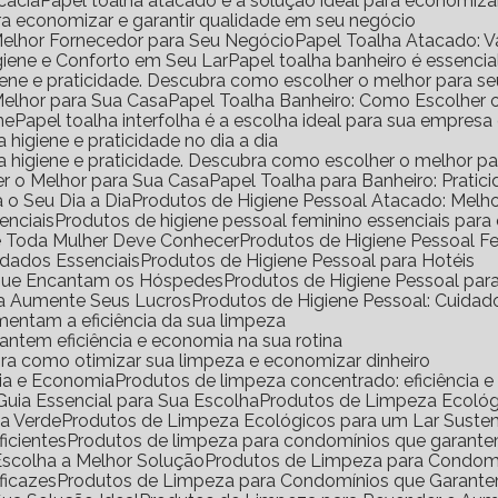
icácia
Papel toalha atacado é a solução ideal para economiz
ara economizar e garantir qualidade em seu negócio
Melhor Fornecedor para Seu Negócio
Papel Toalha Atacado: 
igiene e Conforto em Seu Lar
Papel toalha banheiro é essencia
igiene e praticidade. Descubra como escolher o melhor para s
Melhor para Sua Casa
Papel Toalha Banheiro: Como Escolher 
ne
Papel toalha interfolha é a escolha ideal para sua empresa
a higiene e praticidade no dia a dia
ara higiene e praticidade. Descubra como escolher o melhor p
er o Melhor para Sua Casa
Papel Toalha para Banheiro: Pratic
 o Seu Dia a Dia
Produtos de Higiene Pessoal Atacado: Mel
enciais
Produtos de higiene pessoal feminino essenciais para
ue Toda Mulher Deve Conhecer
Produtos de Higiene Pessoal 
idados Essenciais
Produtos de Higiene Pessoal para Hotéis
s que Encantam os Hóspedes
Produtos de Higiene Pessoal pa
da Aumente Seus Lucros
Produtos de Higiene Pessoal: Cuidad
mentam a eficiência da sua limpeza
antem eficiência e economia na sua rotina
ra como otimizar sua limpeza e economizar dinheiro
cia e Economia
Produtos de limpeza concentrado: eficiência 
uia Essencial para Sua Escolha
Produtos de Limpeza Ecoló
sa Verde
Produtos de Limpeza Ecológicos para um Lar Suste
icientes
Produtos de limpeza para condomínios que garante
Escolha a Melhor Solução
Produtos de Limpeza para Condomí
ficazes
Produtos de Limpeza para Condomínios que Garante