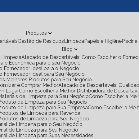
Produtos
cartáveis
Gestão de Resíduos
Limpeza
Papéis e Higiêne
Piscina
Blog
de Limpeza
Atacado de Descartáveis: Como Escolher o Fornec
ica e Econômica para o seu Negócio
o Fornecedor Ideal para o Negócio
 o Fornecedor Ideal para Seu Negócio
 os Melhores Produtos para Seu Negócio
onomizar e Comprar Melhor
Atacado de Descartáveis: Qualid
Um Lugar
Como Escolher a Melhor Distribuidora de Descartáv
 Materiais de Limpeza para Seu Negócio
Como Escolher a Mel
e Produto de Limpeza para Seu Negócio
e Produto de Limpeza para Sua Empresa
Como Escolher a Mel
e Produtos de Limpeza para Revenda
e Produtos de Limpeza para Seu Negócio
rial de Limpeza para o Seu Negócio
rial de Limpeza para Seu Negócio
rial de Limpeza para Suas Necessidades