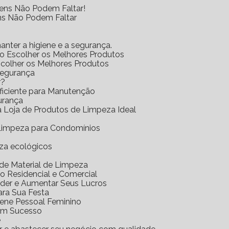
tens Não Podem Faltar!
ens Não Podem Faltar
anter a higiene e a segurança.
mo Escolher os Melhores Produtos
scolher os Melhores Produtos
Segurança
r?
Eficiente para Manutenção
urança
 a Loja de Produtos de Limpeza Ideal
e Limpeza para Condomínios
eza ecológicos
a de Material de Limpeza
o Residencial e Comercial
nder e Aumentar Seus Lucros
ara Sua Festa
iene Pessoal Feminino
com Sucesso
e