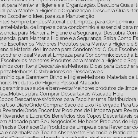
ial para Manter a Higiene e a Organização. Descubra Quais I
ial para Manter a Higiene e Organização. Descubra Quais It
mo Escolher o Ideal para sua Manutenção
ientes Sempre Limpos
Material de Limpeza para Condomínio
iente
Material de limpeza para condomínio é essencial para m
Essencial para Manter a Higiene e a Segurança. Descubra Co
Essencial para Manter a Higiene e a Segurança. Saiba Como E
omo Escolher os Melhores Produtos para Manter a Higiene e 
encial
Material de Limpeza para Condomínio: O Que Escolhe
scolher o ideal
Material Limpeza para Condomínio: Escolha 
 Escolher os Melhores Produtos para Manter a Higiene e Seg
ínios com Itens Descartáveis
Melhores Dicas para Escolher
impeza
Melhores Distribuidores de Descartáveis
omínio que Garantem Brilho e Higiene
Melhores Materiais d
lhores Produtos de Higiene Pessoal Atacado
a garantir sua saúde e bem-estar
Melhores produtos de limp
Casa
Motivos para Comprar Descartáveis Atacado Hoje
e Copos Descartáveis
Motivos para Escolher uma Distribuidor
ra Uso Diário
Onde Comprar Saco de Lixo Reforçado Para Us
ra Revender
Onde Encontrar Produtos de Limpeza para Reve
a Revender e Lucrar
Os Benefícios dos Copos Descartáveis p
l em Atacado para Seu Negócio
Os Melhores Produtos de Hig
 Precisa Conhecer
Os Produtos de Limpeza para Revender 
sa e cozinha
Papel Toalha Absorvente: Eficiência e Praticidad