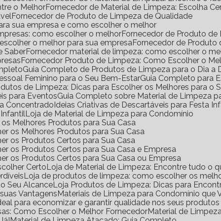
ntre o Melhor
Fornecedor de Material de Limpeza: Escolha Ce
vel
Fornecedor de Produto de Limpeza de Qualidade
para sua empresa e como escolher o melhor
empresas: como escolher o melhor
Fornecedor de Produto de
 escolher o melhor para sua empresa
Fornecedor de Produto
e Saber
Fornecedor material de limpeza: como escolher o m
presas
Fornecedor Produto de Limpeza: Como Escolher o Me
mpleto
Guia Completo de Produtos de Limpeza para o Dia a 
Pessoal Feminino para o Seu Bem-Estar
Guia Completo para E
rodutos de Limpeza: Dicas para Escolher os Melhores para o
eis para Eventos
Guia Completo sobre Material de Limpeza 
za Concentrado
Ideias Criativas de Descartáveis para Festa Inf
Infantil
Loja de Material de Limpeza para Condomínio
ir os Melhores Produtos para Sua Casa
her os Melhores Produtos para Sua Casa
her os Produtos Certos para Sua Casa
her os Produtos Certos para Sua Casa e Empresa
lher os Produtos Certos para Sua Casa ou Empresa
scolher Certo
Loja de Material de Limpeza: Encontre tudo o q
rdíveis
Loja de produtos de limpeza: como escolher os melho
ao Seu Alcance
Loja Produtos de Limpeza: Dicas para Encont
e suas Vantagens
Materiais de Limpeza para Condomínio que 
ideal para economizar e garantir qualidade nos seus produto
sas: Como Escolher o Melhor Fornecedor
Material de Limpe
Já!
Material de Limpeza Atacado: Guia Completo