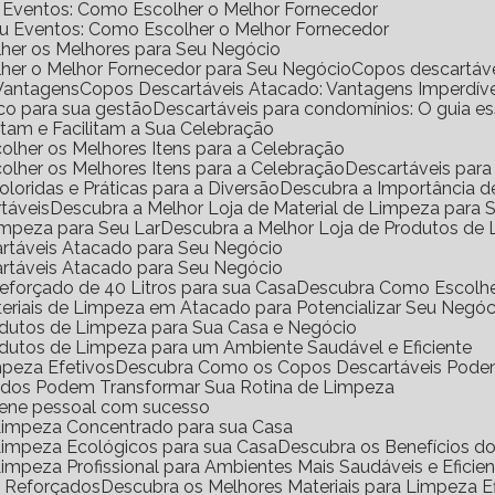
e Eventos: Como Escolher o Melhor Fornecedor
ou Eventos: Como Escolher o Melhor Fornecedor
her os Melhores para Seu Negócio
her o Melhor Fornecedor para Seu Negócio
Copos descartáv
 Vantagens
Copos Descartáveis Atacado: Vantagens Imperdíve
ico para sua gestão
Descartáveis para condomínios: O guia e
antam e Facilitam a Sua Celebração
scolher os Melhores Itens para a Celebração
scolher os Melhores Itens para a Celebração
Descartáveis para
Coloridas e Práticas para a Diversão
Descubra a Importância 
rtáveis
Descubra a Melhor Loja de Material de Limpeza para
impeza para Seu Lar
Descubra a Melhor Loja de Produtos de
artáveis Atacado para Seu Negócio
artáveis Atacado para Seu Negócio
eforçado de 40 Litros para sua Casa
Descubra Como Escolhe
eriais de Limpeza em Atacado para Potencializar Seu Negóc
odutos de Limpeza para Sua Casa e Negócio
dutos de Limpeza para um Ambiente Saudável e Eficiente
mpeza Efetivos
Descubra Como os Copos Descartáveis Podem
ados Podem Transformar Sua Rotina de Limpeza
iene pessoal com sucesso
 Limpeza Concentrado para sua Casa
 Limpeza Ecológicos para sua Casa
Descubra os Benefícios 
Limpeza Profissional para Ambientes Mais Saudáveis e Eficie
o Reforçados
Descubra os Melhores Materiais para Limpeza Ef