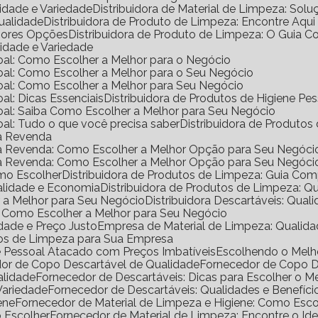
lidade e Variedade
Distribuidora de Material de Limpeza: Solu
Qualidade
Distribuidora de Produto de Limpeza: Encontre Aqui
lhores Opções
Distribuidora de Produto de Limpeza: O Guia 
lidade e Variedade
ssoal: Como Escolher a Melhor para o Negócio
ssoal: Como Escolher a Melhor para o Seu Negócio
ssoal: Como Escolher a Melhor para Seu Negócio
oal: Dicas Essenciais
Distribuidora de Produtos de Higiene P
ssoal: Saiba Como Escolher a Melhor para Seu Negócio
soal: Tudo o que você precisa saber
Distribuidora de Produtos
ra Revenda
ara Revenda: Como Escolher a Melhor Opção para Seu Negóci
ara Revenda: Como Escolher a Melhor Opção para Seu Negóci
omo Escolher
Distribuidora de Produtos de Limpeza: Guia Co
ualidade e Economia
Distribuidora de Produtos de Limpeza: Q
er a Melhor para Seu Negócio
Distribuidora Descartáveis: Qual
al: Como Escolher a Melhor para Seu Negócio
dade e Preço Justo
Empresa de Material de Limpeza: Qualida
utos de Limpeza para Sua Empresa
ne Pessoal Atacado com Preços Imbatíveis
Escolhendo o Mel
dor de Copo Descartável de Qualidade
Fornecedor de Copo 
alidade
Fornecedor de Descartáveis: Dicas para Escolher o M
Variedade
Fornecedor de Descartáveis: Qualidades e Benefíci
ene
Fornecedor de Material de Limpeza e Higiene: Como Escol
o Escolher
Fornecedor de Material de Limpeza: Encontre o Ide