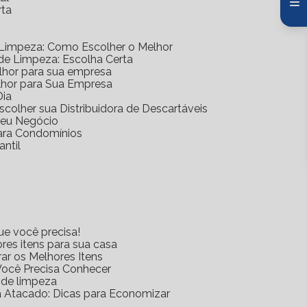
rta
 Limpeza: Como Escolher o Melhor
 de Limpeza: Escolha Certa
elhor para sua empresa
lhor para Sua Empresa
Dia
scolher sua Distribuidora de Descartáveis
 Seu Negócio
para Condomínios
antil
ue você precisa!
res itens para sua casa
rar os Melhores Itens
Você Precisa Conhecer
s de limpeza
za Atacado: Dicas para Economizar