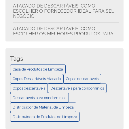
ATACADO DE DESCARTÁVEIS: COMO
ESCOLHER O FORNECEDOR IDEAL PARA SEU
NEGÓCIO
ATACADO DE DESCARTÁVEIS: COMO
ESCOLHER OS MELHORES PRODUTOS PARA
SEU NEGÓCIO
ATACADO DE DESCARTÁVEIS: DICAS PARA
ECONOMIZAR E COMPRAR MELHOR
Tags
ATACADO DE DESCARTÁVEIS: QUALIDADE E
Casa de Produtos de Limpeza
ECONOMIA
Copos Descartáveis Atacado
Copos descartáveis
CASA DE PRODUTOS DE LIMPEZA: TUDO EM
Copos descartáveis
Descartáveis para condomínios
UM LUGAR
Descartáveis para condomínios
COMO ESCOLHER A MELHOR DISTRIBUIDORA
Distribuidor de Material de Limpeza
DE DESCARTÁVEIS PARA SEU NEGÓCIO
Distribuidora de Produtos de Limpeza
COMO ESCOLHER A MELHOR DISTRIBUIDORA
Distribuidora de produtos de limpeza
DE MATERIAIS DE LIMPEZA PARA SEU