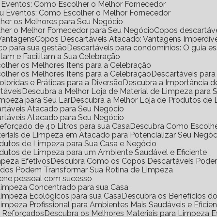
e Eventos: Como Escolher o Melhor Fornecedor
ou Eventos: Como Escolher o Melhor Fornecedor
her os Melhores para Seu Negócio
her o Melhor Fornecedor para Seu Negócio
Copos descartáv
 Vantagens
Copos Descartáveis Atacado: Vantagens Imperdíve
ico para sua gestão
Descartáveis para condomínios: O guia e
antam e Facilitam a Sua Celebração
scolher os Melhores Itens para a Celebração
scolher os Melhores Itens para a Celebração
Descartáveis para
Coloridas e Práticas para a Diversão
Descubra a Importância 
rtáveis
Descubra a Melhor Loja de Material de Limpeza para
impeza para Seu Lar
Descubra a Melhor Loja de Produtos de
artáveis Atacado para Seu Negócio
artáveis Atacado para Seu Negócio
eforçado de 40 Litros para sua Casa
Descubra Como Escolhe
eriais de Limpeza em Atacado para Potencializar Seu Negóc
odutos de Limpeza para Sua Casa e Negócio
dutos de Limpeza para um Ambiente Saudável e Eficiente
mpeza Efetivos
Descubra Como os Copos Descartáveis Podem
ados Podem Transformar Sua Rotina de Limpeza
iene pessoal com sucesso
 Limpeza Concentrado para sua Casa
 Limpeza Ecológicos para sua Casa
Descubra os Benefícios 
Limpeza Profissional para Ambientes Mais Saudáveis e Eficie
o Reforçados
Descubra os Melhores Materiais para Limpeza Ef