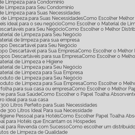
l de Limpeza para Condomínio
l de Limpeza para Seu Condomínio
l de Limpeza para Suas Necessidades
s de Limpeza para Suas Necessidades
Como Escolher Melhor 
eis ideal para o seu negócio
Como Escolher o Material de Li
Descartáveis para Seu Negócio
Como Escolher o Melhor Distri
Material de Limpeza para Seu Negócio
aterial de limpeza para sua empresa
Copo Descartável para Seu Negócio
Copo Descartável para Sua Empresa
Como Escolher o Melhor
Copos Descartáveis para sua Empresa
Como Escolher o Melho
terial de Limpeza e Higiene
aterial de Limpeza para Seu Negócio
aterial de Limpeza para Sua Empresa
Produto de Limpeza para Seu Negócio
Produto de Limpeza para Sua Empresa
Como Escolher o Melh
erfolha para sua casa ou empresa
Como Escolher o Melhor Pa
ene para Sua Saúde
Como Escolher o Papel Toalha Absorvent
ro ideal para sua casa
300 Litros Perfeito para Suas Necessidades
de 300 Litros Ideal Para sua Necessidade
igiene Pessoal para Hotéis
Como Escolher Papel Toalha Abs
soal para Hotéis que Encantam os Hóspedes
soal para Revenda com Sucesso
Como escolher um distribuid
dutos de Limpeza de Qualidade