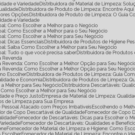
lidade e Variedade
Distribuidora de Material de Limpeza: Solu
Qualidade
Distribuidora de Produto de Limpeza: Encontre Aqui
lhores Opções
Distribuidora de Produto de Limpeza: O Guia 
lidade e Variedade
ssoal: Como Escolher a Melhor para o Negócio
ssoal: Como Escolher a Melhor para o Seu Negócio
ssoal: Como Escolher a Melhor para Seu Negócio
oal: Dicas Essenciais
Distribuidora de Produtos de Higiene P
ssoal: Saiba Como Escolher a Melhor para Seu Negócio
soal: Tudo o que você precisa saber
Distribuidora de Produtos
ra Revenda
ara Revenda: Como Escolher a Melhor Opção para Seu Negóci
ara Revenda: Como Escolher a Melhor Opção para Seu Negóci
omo Escolher
Distribuidora de Produtos de Limpeza: Guia Co
ualidade e Economia
Distribuidora de Produtos de Limpeza: Q
er a Melhor para Seu Negócio
Distribuidora Descartáveis: Qual
al: Como Escolher a Melhor para Seu Negócio
dade e Preço Justo
Empresa de Material de Limpeza: Qualida
utos de Limpeza para Sua Empresa
ne Pessoal Atacado com Preços Imbatíveis
Escolhendo o Mel
dor de Copo Descartável de Qualidade
Fornecedor de Copo 
alidade
Fornecedor de Descartáveis: Dicas para Escolher o M
Variedade
Fornecedor de Descartáveis: Qualidades e Benefíci
ene
Fornecedor de Material de Limpeza e Higiene: Como Escol
o Escolher
Fornecedor de Material de Limpeza: Encontre o Ide