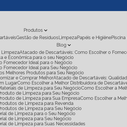
Produtos
cartáveis
Gestão de Resíduos
Limpeza
Papéis e Higiêne
Piscina
Blog
de Limpeza
Atacado de Descartáveis: Como Escolher o Fornec
ica e Econômica para o seu Negócio
o Fornecedor Ideal para o Negócio
 o Fornecedor Ideal para Seu Negócio
 os Melhores Produtos para Seu Negócio
onomizar e Comprar Melhor
Atacado de Descartáveis: Qualid
Um Lugar
Como Escolher a Melhor Distribuidora de Descartáv
 Materiais de Limpeza para Seu Negócio
Como Escolher a Mel
e Produto de Limpeza para Seu Negócio
e Produto de Limpeza para Sua Empresa
Como Escolher a Mel
e Produtos de Limpeza para Revenda
e Produtos de Limpeza para Seu Negócio
rial de Limpeza para o Seu Negócio
rial de Limpeza para Seu Negócio
rial de Limpeza para Suas Necessidades