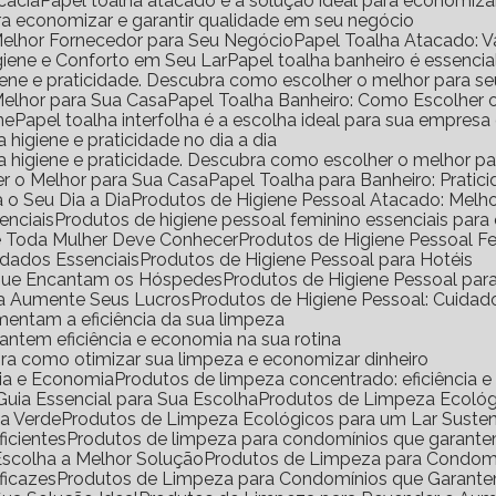
icácia
Papel toalha atacado é a solução ideal para economiz
ara economizar e garantir qualidade em seu negócio
Melhor Fornecedor para Seu Negócio
Papel Toalha Atacado: 
igiene e Conforto em Seu Lar
Papel toalha banheiro é essencia
igiene e praticidade. Descubra como escolher o melhor para s
Melhor para Sua Casa
Papel Toalha Banheiro: Como Escolher 
ne
Papel toalha interfolha é a escolha ideal para sua empresa
a higiene e praticidade no dia a dia
ara higiene e praticidade. Descubra como escolher o melhor p
er o Melhor para Sua Casa
Papel Toalha para Banheiro: Pratic
 o Seu Dia a Dia
Produtos de Higiene Pessoal Atacado: Mel
enciais
Produtos de higiene pessoal feminino essenciais para
ue Toda Mulher Deve Conhecer
Produtos de Higiene Pessoal 
idados Essenciais
Produtos de Higiene Pessoal para Hotéis
s que Encantam os Hóspedes
Produtos de Higiene Pessoal pa
da Aumente Seus Lucros
Produtos de Higiene Pessoal: Cuidad
mentam a eficiência da sua limpeza
antem eficiência e economia na sua rotina
ra como otimizar sua limpeza e economizar dinheiro
cia e Economia
Produtos de limpeza concentrado: eficiência 
uia Essencial para Sua Escolha
Produtos de Limpeza Ecoló
sa Verde
Produtos de Limpeza Ecológicos para um Lar Suste
icientes
Produtos de limpeza para condomínios que garante
Escolha a Melhor Solução
Produtos de Limpeza para Condomí
ficazes
Produtos de Limpeza para Condomínios que Garante