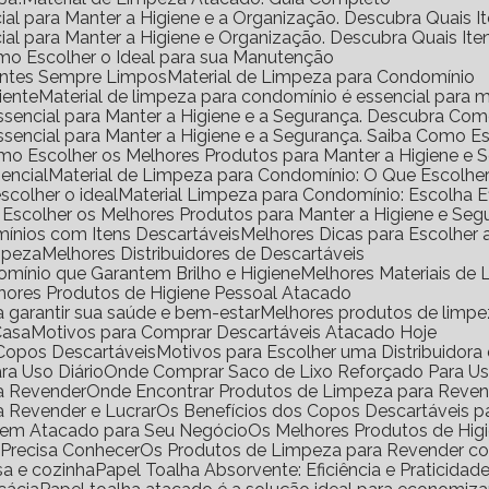
ial para Manter a Higiene e a Organização. Descubra Quais I
ial para Manter a Higiene e Organização. Descubra Quais It
mo Escolher o Ideal para sua Manutenção
ientes Sempre Limpos
Material de Limpeza para Condomínio
iente
Material de limpeza para condomínio é essencial para m
Essencial para Manter a Higiene e a Segurança. Descubra Co
Essencial para Manter a Higiene e a Segurança. Saiba Como E
omo Escolher os Melhores Produtos para Manter a Higiene e 
encial
Material de Limpeza para Condomínio: O Que Escolhe
scolher o ideal
Material Limpeza para Condomínio: Escolha 
 Escolher os Melhores Produtos para Manter a Higiene e Seg
ínios com Itens Descartáveis
Melhores Dicas para Escolher
impeza
Melhores Distribuidores de Descartáveis
omínio que Garantem Brilho e Higiene
Melhores Materiais d
lhores Produtos de Higiene Pessoal Atacado
a garantir sua saúde e bem-estar
Melhores produtos de limp
Casa
Motivos para Comprar Descartáveis Atacado Hoje
e Copos Descartáveis
Motivos para Escolher uma Distribuidor
ra Uso Diário
Onde Comprar Saco de Lixo Reforçado Para Us
ra Revender
Onde Encontrar Produtos de Limpeza para Reve
a Revender e Lucrar
Os Benefícios dos Copos Descartáveis p
l em Atacado para Seu Negócio
Os Melhores Produtos de Hig
 Precisa Conhecer
Os Produtos de Limpeza para Revender 
sa e cozinha
Papel Toalha Absorvente: Eficiência e Praticidad