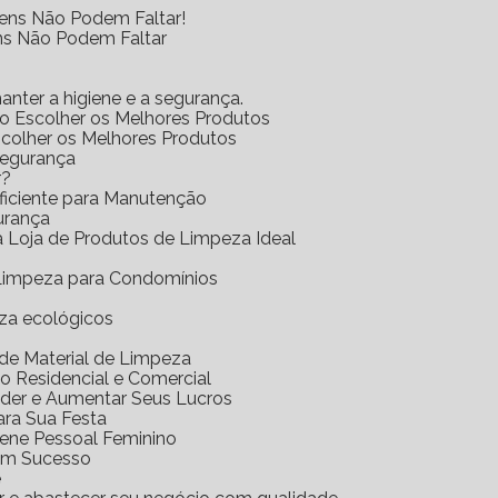
tens Não Podem Faltar!
ens Não Podem Faltar
anter a higiene e a segurança.
mo Escolher os Melhores Produtos
scolher os Melhores Produtos
Segurança
r?
Eficiente para Manutenção
urança
 a Loja de Produtos de Limpeza Ideal
e Limpeza para Condomínios
eza ecológicos
a de Material de Limpeza
o Residencial e Comercial
nder e Aumentar Seus Lucros
ara Sua Festa
iene Pessoal Feminino
com Sucesso
e