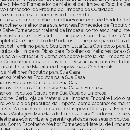
ntre o Melhor
Fornecedor de Material de Limpeza: Escolha Ce
vel
Fornecedor de Produto de Limpeza de Qualidade
para sua empresa e como escolher o melhor
empresas: como escolher o melhor
Fornecedor de Produto de
 escolher o melhor para sua empresa
Fornecedor de Produto
e Saber
Fornecedor material de limpeza: como escolher o m
presas
Fornecedor Produto de Limpeza: Como Escolher o Me
mpleto
Guia Completo de Produtos de Limpeza para o Dia a 
Pessoal Feminino para o Seu Bem-Estar
Guia Completo para E
rodutos de Limpeza: Dicas para Escolher os Melhores para o
eis para Eventos
Guia Completo sobre Material de Limpeza 
za Concentrado
Ideias Criativas de Descartáveis para Festa Inf
Infantil
Loja de Material de Limpeza para Condomínio
ir os Melhores Produtos para Sua Casa
her os Melhores Produtos para Sua Casa
her os Produtos Certos para Sua Casa
her os Produtos Certos para Sua Casa e Empresa
lher os Produtos Certos para Sua Casa ou Empresa
scolher Certo
Loja de Material de Limpeza: Encontre tudo o q
rdíveis
Loja de produtos de limpeza: como escolher os melho
ao Seu Alcance
Loja Produtos de Limpeza: Dicas para Encont
e suas Vantagens
Materiais de Limpeza para Condomínio que 
ideal para economizar e garantir qualidade nos seus produto
sas: Como Escolher o Melhor Fornecedor
Material de Limpe
Já!
Material de Limpeza Atacado: Guia Completo