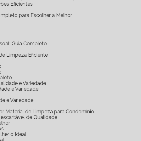
ções Eficientes
Completo para Escolher a Melhor
essoal: Guia Completo
 de Limpeza Eficiente
o
o
mpleto
ualidade e Variedade
idade e Variedade
de e Variedade
hor Material de Limpeza para Condomínio
Descartável de Qualidade
elhor
os
her o Ideal
al