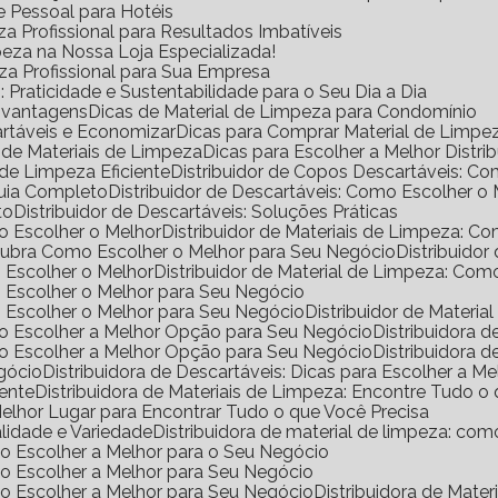
e Pessoal para Hotéis
a Profissional para Resultados Imbatíveis
peza na Nossa Loja Especializada!
eza Profissional para Sua Empresa
Praticidade e Sustentabilidade para o Seu Dia a Dia
s vantagens
Dicas de Material de Limpeza para Condomínio
rtáveis e Economizar
Dicas para Comprar Material de Limp
a de Materiais de Limpeza
Dicas para Escolher a Melhor Distr
de Limpeza Eficiente
Distribuidor de Copos Descartáveis: 
Guia Completo
Distribuidor de Descartáveis: Como Escolher o
to
Distribuidor de Descartáveis: Soluções Práticas
mo Escolher o Melhor
Distribuidor de Materiais de Limpeza: 
escubra Como Escolher o Melhor para Seu Negócio
Distribuido
o Escolher o Melhor
Distribuidor de Material de Limpeza: Co
mo Escolher o Melhor para Seu Negócio
mo Escolher o Melhor para Seu Negócio
Distribuidor de Materi
omo Escolher a Melhor Opção para Seu Negócio
Distribuidora
omo Escolher a Melhor Opção para Seu Negócio
Distribuidora
egócio
Distribuidora de Descartáveis: Dicas para Escolher a Me
iente
Distribuidora de Materiais de Limpeza: Encontre Tudo 
 Melhor Lugar para Encontrar Tudo o que Você Precisa
alidade e Variedade
Distribuidora de material de limpeza: co
omo Escolher a Melhor para o Seu Negócio
omo Escolher a Melhor para Seu Negócio
omo Escolher a Melhor para Seu Negócio
Distribuidora de Mat