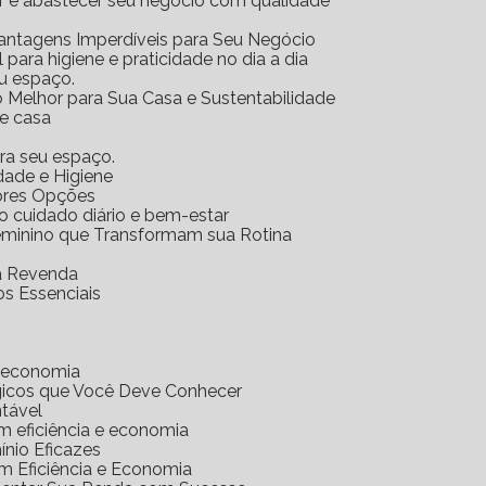
ar e abastecer seu negócio com qualidade
Vantagens Imperdíveis para Seu Negócio
l para higiene e praticidade no dia a dia
eu espaço.
o Melhor para Sua Casa e Sustentabilidade
 e casa
ara seu espaço.
idade e Higiene
hores Opções
 o cuidado diário e bem-estar
Feminino que Transformam sua Rotina
ra Revenda
os Essenciais
e economia
gicos que Você Deve Conhecer
ntável
m eficiência e economia
nio Eficazes
m Eficiência e Economia