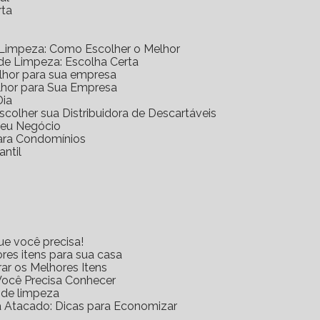
rta
 Limpeza: Como Escolher o Melhor
 de Limpeza: Escolha Certa
elhor para sua empresa
lhor para Sua Empresa
Dia
scolher sua Distribuidora de Descartáveis
 Seu Negócio
para Condomínios
antil
ue você precisa!
res itens para sua casa
rar os Melhores Itens
Você Precisa Conhecer
s de limpeza
za Atacado: Dicas para Economizar