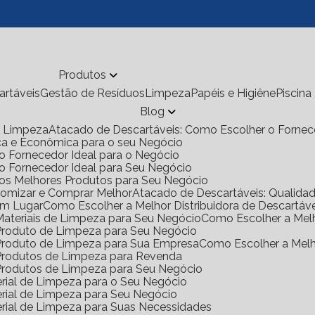
Produtos
cartáveis
Gestão de Resíduos
Limpeza
Papéis e Higiêne
Piscina
Blog
de Limpeza
Atacado de Descartáveis: Como Escolher o Fornec
ica e Econômica para o seu Negócio
o Fornecedor Ideal para o Negócio
 o Fornecedor Ideal para Seu Negócio
 os Melhores Produtos para Seu Negócio
onomizar e Comprar Melhor
Atacado de Descartáveis: Qualid
Um Lugar
Como Escolher a Melhor Distribuidora de Descartáv
 Materiais de Limpeza para Seu Negócio
Como Escolher a Mel
e Produto de Limpeza para Seu Negócio
e Produto de Limpeza para Sua Empresa
Como Escolher a Mel
e Produtos de Limpeza para Revenda
e Produtos de Limpeza para Seu Negócio
rial de Limpeza para o Seu Negócio
rial de Limpeza para Seu Negócio
rial de Limpeza para Suas Necessidades