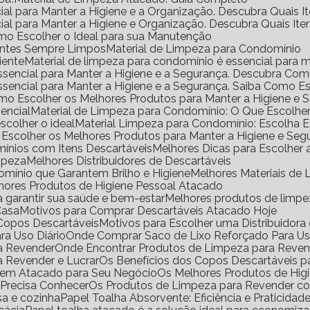
ial para Manter a Higiene e a Organização. Descubra Quais I
ial para Manter a Higiene e Organização. Descubra Quais It
mo Escolher o Ideal para sua Manutenção
ientes Sempre Limpos
Material de Limpeza para Condomínio
iente
Material de limpeza para condomínio é essencial para m
Essencial para Manter a Higiene e a Segurança. Descubra Co
Essencial para Manter a Higiene e a Segurança. Saiba Como E
omo Escolher os Melhores Produtos para Manter a Higiene e 
encial
Material de Limpeza para Condomínio: O Que Escolhe
scolher o ideal
Material Limpeza para Condomínio: Escolha 
 Escolher os Melhores Produtos para Manter a Higiene e Seg
ínios com Itens Descartáveis
Melhores Dicas para Escolher
impeza
Melhores Distribuidores de Descartáveis
omínio que Garantem Brilho e Higiene
Melhores Materiais d
lhores Produtos de Higiene Pessoal Atacado
a garantir sua saúde e bem-estar
Melhores produtos de limp
Casa
Motivos para Comprar Descartáveis Atacado Hoje
e Copos Descartáveis
Motivos para Escolher uma Distribuidor
ra Uso Diário
Onde Comprar Saco de Lixo Reforçado Para Us
ra Revender
Onde Encontrar Produtos de Limpeza para Reve
a Revender e Lucrar
Os Benefícios dos Copos Descartáveis p
l em Atacado para Seu Negócio
Os Melhores Produtos de Hig
 Precisa Conhecer
Os Produtos de Limpeza para Revender 
sa e cozinha
Papel Toalha Absorvente: Eficiência e Praticidad