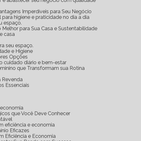
ar e abastecer seu negócio com qualidade
Vantagens Imperdíveis para Seu Negócio
l para higiene e praticidade no dia a dia
eu espaço.
o Melhor para Sua Casa e Sustentabilidade
 e casa
ara seu espaço.
idade e Higiene
hores Opções
 o cuidado diário e bem-estar
Feminino que Transformam sua Rotina
ra Revenda
os Essenciais
e economia
gicos que Você Deve Conhecer
ntável
m eficiência e economia
nio Eficazes
m Eficiência e Economia