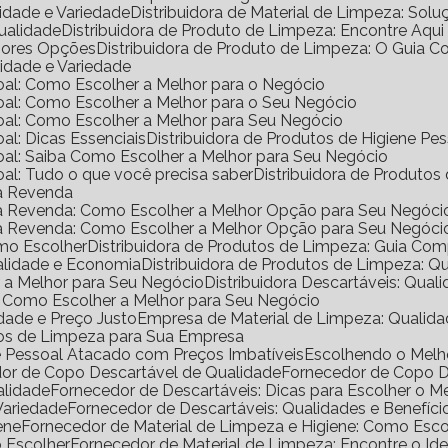
lidade e Variedade
Distribuidora de Material de Limpeza: Solu
Qualidade
Distribuidora de Produto de Limpeza: Encontre Aqui
lhores Opções
Distribuidora de Produto de Limpeza: O Guia 
lidade e Variedade
ssoal: Como Escolher a Melhor para o Negócio
ssoal: Como Escolher a Melhor para o Seu Negócio
ssoal: Como Escolher a Melhor para Seu Negócio
oal: Dicas Essenciais
Distribuidora de Produtos de Higiene P
ssoal: Saiba Como Escolher a Melhor para Seu Negócio
soal: Tudo o que você precisa saber
Distribuidora de Produtos
ra Revenda
ara Revenda: Como Escolher a Melhor Opção para Seu Negóci
ara Revenda: Como Escolher a Melhor Opção para Seu Negóci
omo Escolher
Distribuidora de Produtos de Limpeza: Guia Co
ualidade e Economia
Distribuidora de Produtos de Limpeza: Q
er a Melhor para Seu Negócio
Distribuidora Descartáveis: Qual
al: Como Escolher a Melhor para Seu Negócio
dade e Preço Justo
Empresa de Material de Limpeza: Qualida
utos de Limpeza para Sua Empresa
ne Pessoal Atacado com Preços Imbatíveis
Escolhendo o Mel
dor de Copo Descartável de Qualidade
Fornecedor de Copo 
alidade
Fornecedor de Descartáveis: Dicas para Escolher o M
Variedade
Fornecedor de Descartáveis: Qualidades e Benefíci
ene
Fornecedor de Material de Limpeza e Higiene: Como Escol
o Escolher
Fornecedor de Material de Limpeza: Encontre o Ide