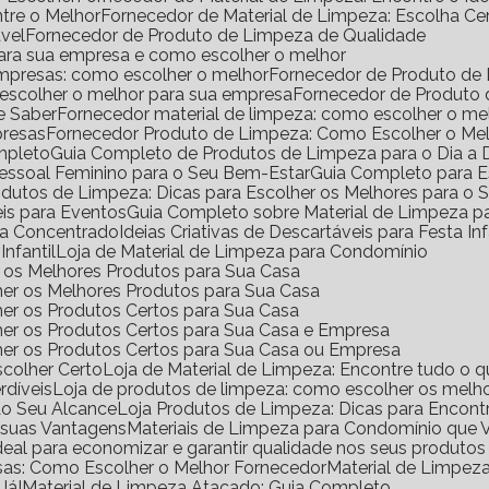
ntre o Melhor
Fornecedor de Material de Limpeza: Escolha Ce
vel
Fornecedor de Produto de Limpeza de Qualidade
para sua empresa e como escolher o melhor
empresas: como escolher o melhor
Fornecedor de Produto de
 escolher o melhor para sua empresa
Fornecedor de Produto
e Saber
Fornecedor material de limpeza: como escolher o m
presas
Fornecedor Produto de Limpeza: Como Escolher o Me
mpleto
Guia Completo de Produtos de Limpeza para o Dia a 
Pessoal Feminino para o Seu Bem-Estar
Guia Completo para E
rodutos de Limpeza: Dicas para Escolher os Melhores para o
eis para Eventos
Guia Completo sobre Material de Limpeza 
za Concentrado
Ideias Criativas de Descartáveis para Festa Inf
Infantil
Loja de Material de Limpeza para Condomínio
ir os Melhores Produtos para Sua Casa
her os Melhores Produtos para Sua Casa
her os Produtos Certos para Sua Casa
her os Produtos Certos para Sua Casa e Empresa
lher os Produtos Certos para Sua Casa ou Empresa
scolher Certo
Loja de Material de Limpeza: Encontre tudo o q
rdíveis
Loja de produtos de limpeza: como escolher os melho
ao Seu Alcance
Loja Produtos de Limpeza: Dicas para Encont
e suas Vantagens
Materiais de Limpeza para Condomínio que 
ideal para economizar e garantir qualidade nos seus produto
sas: Como Escolher o Melhor Fornecedor
Material de Limpe
Já!
Material de Limpeza Atacado: Guia Completo