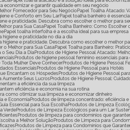
icácia
Papel toalha atacado é a solução ideal para economiz
ara economizar e garantir qualidade em seu negócio
Melhor Fornecedor para Seu Negócio
Papel Toalha Atacado: 
igiene e Conforto em Seu Lar
Papel toalha banheiro é essencia
igiene e praticidade. Descubra como escolher o melhor para s
Melhor para Sua Casa
Papel Toalha Banheiro: Como Escolher 
ne
Papel toalha interfolha é a escolha ideal para sua empresa
a higiene e praticidade no dia a dia
ara higiene e praticidade. Descubra como escolher o melhor p
er o Melhor para Sua Casa
Papel Toalha para Banheiro: Pratic
 o Seu Dia a Dia
Produtos de Higiene Pessoal Atacado: Mel
enciais
Produtos de higiene pessoal feminino essenciais para
ue Toda Mulher Deve Conhecer
Produtos de Higiene Pessoal 
idados Essenciais
Produtos de Higiene Pessoal para Hotéis
s que Encantam os Hóspedes
Produtos de Higiene Pessoal pa
da Aumente Seus Lucros
Produtos de Higiene Pessoal: Cuidad
mentam a eficiência da sua limpeza
antem eficiência e economia na sua rotina
ra como otimizar sua limpeza e economizar dinheiro
cia e Economia
Produtos de limpeza concentrado: eficiência 
uia Essencial para Sua Escolha
Produtos de Limpeza Ecoló
sa Verde
Produtos de Limpeza Ecológicos para um Lar Suste
icientes
Produtos de limpeza para condomínios que garante
Escolha a Melhor Solução
Produtos de Limpeza para Condomí
ficazes
Produtos de Limpeza para Condomínios que Garante