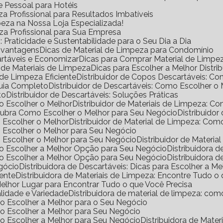
e Pessoal para Hotéis
a Profissional para Resultados Imbatíveis
peza na Nossa Loja Especializada!
eza Profissional para Sua Empresa
Praticidade e Sustentabilidade para o Seu Dia a Dia
s vantagens
Dicas de Material de Limpeza para Condomínio
rtáveis e Economizar
Dicas para Comprar Material de Limp
a de Materiais de Limpeza
Dicas para Escolher a Melhor Distr
de Limpeza Eficiente
Distribuidor de Copos Descartáveis: 
Guia Completo
Distribuidor de Descartáveis: Como Escolher o
to
Distribuidor de Descartáveis: Soluções Práticas
mo Escolher o Melhor
Distribuidor de Materiais de Limpeza: 
escubra Como Escolher o Melhor para Seu Negócio
Distribuido
o Escolher o Melhor
Distribuidor de Material de Limpeza: Co
mo Escolher o Melhor para Seu Negócio
mo Escolher o Melhor para Seu Negócio
Distribuidor de Materi
omo Escolher a Melhor Opção para Seu Negócio
Distribuidora
omo Escolher a Melhor Opção para Seu Negócio
Distribuidora
egócio
Distribuidora de Descartáveis: Dicas para Escolher a Me
iente
Distribuidora de Materiais de Limpeza: Encontre Tudo 
 Melhor Lugar para Encontrar Tudo o que Você Precisa
alidade e Variedade
Distribuidora de material de limpeza: co
omo Escolher a Melhor para o Seu Negócio
omo Escolher a Melhor para Seu Negócio
omo Escolher a Melhor para Seu Negócio
Distribuidora de Mat