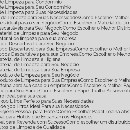
l de Limpeza para Condomínio
l de Limpeza para Seu Condomínio
l de Limpeza para Suas Necessidades
s de Limpeza para Suas Necessidades
Como Escolher Melhor 
eis ideal para o seu negócio
Como Escolher o Material de Li
Descartáveis para Seu Negócio
Como Escolher o Melhor Distri
Material de Limpeza para Seu Negócio
aterial de limpeza para sua empresa
Copo Descartável para Seu Negócio
Copo Descartável para Sua Empresa
Como Escolher o Melhor
Copos Descartáveis para sua Empresa
Como Escolher o Melho
terial de Limpeza e Higiene
aterial de Limpeza para Seu Negócio
aterial de Limpeza para Sua Empresa
Produto de Limpeza para Seu Negócio
Produto de Limpeza para Sua Empresa
Como Escolher o Melh
erfolha para sua casa ou empresa
Como Escolher o Melhor Pa
ene para Sua Saúde
Como Escolher o Papel Toalha Absorvent
ro ideal para sua casa
300 Litros Perfeito para Suas Necessidades
de 300 Litros Ideal Para sua Necessidade
igiene Pessoal para Hotéis
Como Escolher Papel Toalha Abs
soal para Hotéis que Encantam os Hóspedes
soal para Revenda com Sucesso
Como escolher um distribuid
dutos de Limpeza de Qualidade