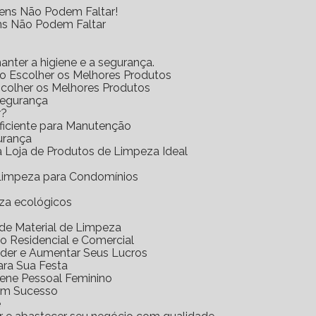
tens Não Podem Faltar!
ens Não Podem Faltar
anter a higiene e a segurança.
mo Escolher os Melhores Produtos
scolher os Melhores Produtos
Segurança
r?
Eficiente para Manutenção
urança
 a Loja de Produtos de Limpeza Ideal
e Limpeza para Condomínios
eza ecológicos
a de Material de Limpeza
o Residencial e Comercial
nder e Aumentar Seus Lucros
ara Sua Festa
iene Pessoal Feminino
com Sucesso
e