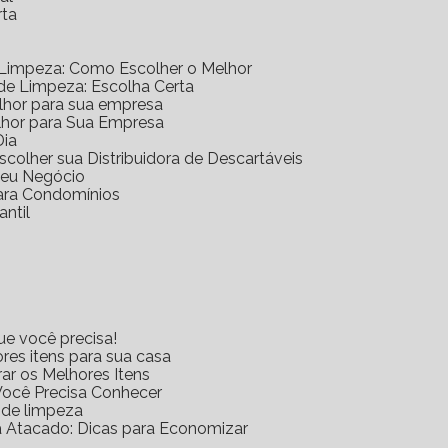
rta
 Limpeza: Como Escolher o Melhor
 de Limpeza: Escolha Certa
elhor para sua empresa
lhor para Sua Empresa
Dia
scolher sua Distribuidora de Descartáveis
 Seu Negócio
para Condomínios
antil
ue você precisa!
res itens para sua casa
rar os Melhores Itens
Você Precisa Conhecer
s de limpeza
za Atacado: Dicas para Economizar