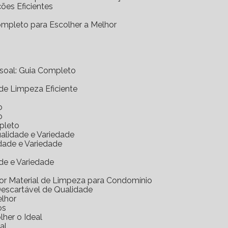
ções Eficientes
Completo para Escolher a Melhor
essoal: Guia Completo
 de Limpeza Eficiente
o
o
mpleto
ualidade e Variedade
idade e Variedade
de e Variedade
hor Material de Limpeza para Condomínio
Descartável de Qualidade
elhor
os
her o Ideal
al