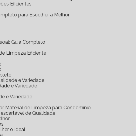
ções Eficientes
Completo para Escolher a Melhor
essoal: Guia Completo
 de Limpeza Eficiente
o
o
mpleto
ualidade e Variedade
idade e Variedade
de e Variedade
hor Material de Limpeza para Condomínio
Descartável de Qualidade
elhor
os
her o Ideal
al