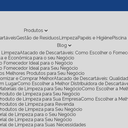
Produtos
cartáveis
Gestão de Resíduos
Limpeza
Papéis e Higiêne
Piscina
Blog
de Limpeza
Atacado de Descartáveis: Como Escolher o Fornec
ica e Econômica para o seu Negócio
o Fornecedor Ideal para o Negócio
 o Fornecedor Ideal para Seu Negócio
 os Melhores Produtos para Seu Negócio
onomizar e Comprar Melhor
Atacado de Descartáveis: Qualid
Um Lugar
Como Escolher a Melhor Distribuidora de Descartáv
 Materiais de Limpeza para Seu Negócio
Como Escolher a Mel
e Produto de Limpeza para Seu Negócio
e Produto de Limpeza para Sua Empresa
Como Escolher a Mel
e Produtos de Limpeza para Revenda
e Produtos de Limpeza para Seu Negócio
rial de Limpeza para o Seu Negócio
rial de Limpeza para Seu Negócio
rial de Limpeza para Suas Necessidades