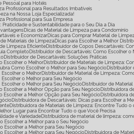
e Pessoal para Hotéis
a Profissional para Resultados Imbatíveis
peza na Nossa Loja Especializada!
eza Profissional para Sua Empresa
Praticidade e Sustentabilidade para o Seu Dia a Dia
s vantagens
Dicas de Material de Limpeza para Condomínio
rtáveis e Economizar
Dicas para Comprar Material de Limp
a de Materiais de Limpeza
Dicas para Escolher a Melhor Distr
de Limpeza Eficiente
Distribuidor de Copos Descartáveis: 
Guia Completo
Distribuidor de Descartáveis: Como Escolher o
to
Distribuidor de Descartáveis: Soluções Práticas
mo Escolher o Melhor
Distribuidor de Materiais de Limpeza: 
escubra Como Escolher o Melhor para Seu Negócio
Distribuido
o Escolher o Melhor
Distribuidor de Material de Limpeza: Co
mo Escolher o Melhor para Seu Negócio
mo Escolher o Melhor para Seu Negócio
Distribuidor de Materi
omo Escolher a Melhor Opção para Seu Negócio
Distribuidora
omo Escolher a Melhor Opção para Seu Negócio
Distribuidora
egócio
Distribuidora de Descartáveis: Dicas para Escolher a Me
iente
Distribuidora de Materiais de Limpeza: Encontre Tudo 
 Melhor Lugar para Encontrar Tudo o que Você Precisa
alidade e Variedade
Distribuidora de material de limpeza: co
omo Escolher a Melhor para o Seu Negócio
omo Escolher a Melhor para Seu Negócio
omo Escolher a Melhor para Seu Negócio
Distribuidora de Mat