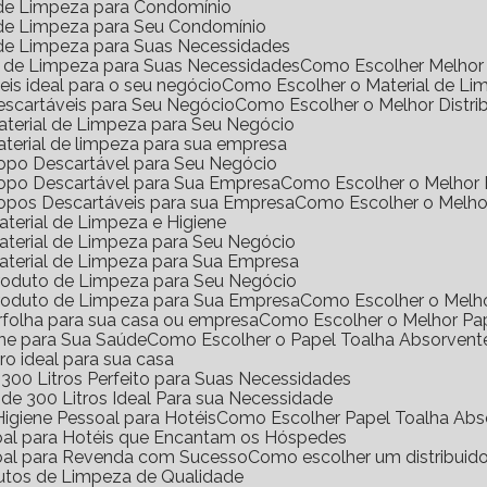
l de Limpeza para Condomínio
l de Limpeza para Seu Condomínio
l de Limpeza para Suas Necessidades
s de Limpeza para Suas Necessidades
Como Escolher Melhor 
eis ideal para o seu negócio
Como Escolher o Material de Li
Descartáveis para Seu Negócio
Como Escolher o Melhor Distri
Material de Limpeza para Seu Negócio
aterial de limpeza para sua empresa
Copo Descartável para Seu Negócio
Copo Descartável para Sua Empresa
Como Escolher o Melhor
Copos Descartáveis para sua Empresa
Como Escolher o Melho
terial de Limpeza e Higiene
aterial de Limpeza para Seu Negócio
aterial de Limpeza para Sua Empresa
Produto de Limpeza para Seu Negócio
Produto de Limpeza para Sua Empresa
Como Escolher o Melh
erfolha para sua casa ou empresa
Como Escolher o Melhor Pa
ene para Sua Saúde
Como Escolher o Papel Toalha Absorvent
ro ideal para sua casa
300 Litros Perfeito para Suas Necessidades
de 300 Litros Ideal Para sua Necessidade
igiene Pessoal para Hotéis
Como Escolher Papel Toalha Abs
soal para Hotéis que Encantam os Hóspedes
soal para Revenda com Sucesso
Como escolher um distribuid
dutos de Limpeza de Qualidade