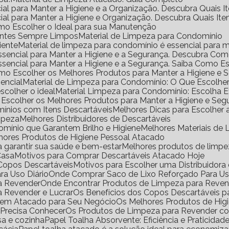
ial para Manter a Higiene e a Organização. Descubra Quais I
ial para Manter a Higiene e Organização. Descubra Quais It
mo Escolher o Ideal para sua Manutenção
ientes Sempre Limpos
Material de Limpeza para Condomínio
iente
Material de limpeza para condomínio é essencial para m
Essencial para Manter a Higiene e a Segurança. Descubra Co
Essencial para Manter a Higiene e a Segurança. Saiba Como E
omo Escolher os Melhores Produtos para Manter a Higiene e 
encial
Material de Limpeza para Condomínio: O Que Escolhe
scolher o ideal
Material Limpeza para Condomínio: Escolha 
 Escolher os Melhores Produtos para Manter a Higiene e Seg
ínios com Itens Descartáveis
Melhores Dicas para Escolher
impeza
Melhores Distribuidores de Descartáveis
omínio que Garantem Brilho e Higiene
Melhores Materiais d
lhores Produtos de Higiene Pessoal Atacado
a garantir sua saúde e bem-estar
Melhores produtos de limp
Casa
Motivos para Comprar Descartáveis Atacado Hoje
e Copos Descartáveis
Motivos para Escolher uma Distribuidor
ra Uso Diário
Onde Comprar Saco de Lixo Reforçado Para Us
ra Revender
Onde Encontrar Produtos de Limpeza para Reve
a Revender e Lucrar
Os Benefícios dos Copos Descartáveis p
l em Atacado para Seu Negócio
Os Melhores Produtos de Hig
 Precisa Conhecer
Os Produtos de Limpeza para Revender 
sa e cozinha
Papel Toalha Absorvente: Eficiência e Praticidad