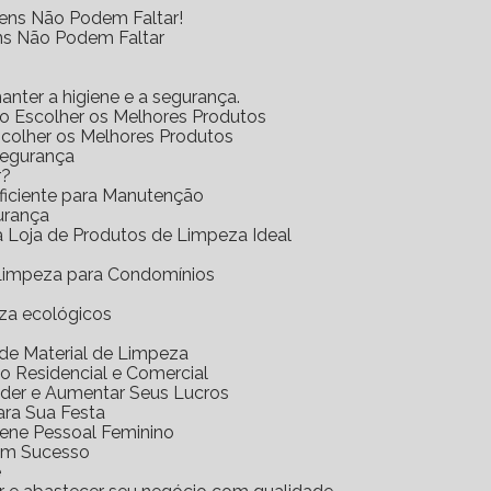
tens Não Podem Faltar!
ens Não Podem Faltar
anter a higiene e a segurança.
mo Escolher os Melhores Produtos
scolher os Melhores Produtos
Segurança
r?
Eficiente para Manutenção
urança
 a Loja de Produtos de Limpeza Ideal
e Limpeza para Condomínios
eza ecológicos
a de Material de Limpeza
o Residencial e Comercial
nder e Aumentar Seus Lucros
ara Sua Festa
iene Pessoal Feminino
com Sucesso
e