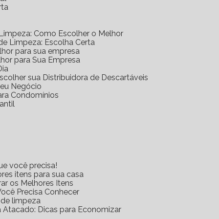
rta
 Limpeza: Como Escolher o Melhor
 de Limpeza: Escolha Certa
elhor para sua empresa
lhor para Sua Empresa
Dia
scolher sua Distribuidora de Descartáveis
 Seu Negócio
para Condomínios
antil
ue você precisa!
res itens para sua casa
rar os Melhores Itens
Você Precisa Conhecer
s de limpeza
za Atacado: Dicas para Economizar