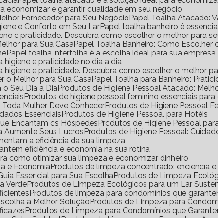
icácia
Papel toalha atacado é a solução ideal para economiz
ara economizar e garantir qualidade em seu negócio
Melhor Fornecedor para Seu Negócio
Papel Toalha Atacado: 
igiene e Conforto em Seu Lar
Papel toalha banheiro é essencia
igiene e praticidade. Descubra como escolher o melhor para s
Melhor para Sua Casa
Papel Toalha Banheiro: Como Escolher 
ne
Papel toalha interfolha é a escolha ideal para sua empresa
a higiene e praticidade no dia a dia
ara higiene e praticidade. Descubra como escolher o melhor p
er o Melhor para Sua Casa
Papel Toalha para Banheiro: Pratic
 o Seu Dia a Dia
Produtos de Higiene Pessoal Atacado: Mel
enciais
Produtos de higiene pessoal feminino essenciais para
ue Toda Mulher Deve Conhecer
Produtos de Higiene Pessoal 
idados Essenciais
Produtos de Higiene Pessoal para Hotéis
s que Encantam os Hóspedes
Produtos de Higiene Pessoal pa
da Aumente Seus Lucros
Produtos de Higiene Pessoal: Cuidad
mentam a eficiência da sua limpeza
antem eficiência e economia na sua rotina
ra como otimizar sua limpeza e economizar dinheiro
cia e Economia
Produtos de limpeza concentrado: eficiência 
uia Essencial para Sua Escolha
Produtos de Limpeza Ecoló
sa Verde
Produtos de Limpeza Ecológicos para um Lar Suste
icientes
Produtos de limpeza para condomínios que garante
Escolha a Melhor Solução
Produtos de Limpeza para Condomí
ficazes
Produtos de Limpeza para Condomínios que Garante