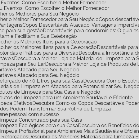
e Eventos: Como Escolher o Melhor Fornecedor
ou Eventos: Como Escolher o Melhor Fornecedor
her os Melhores para Seu Negócio
her o Melhor Fornecedor para Seu Negócio
Copos descartáv
 Vantagens
Copos Descartáveis Atacado: Vantagens Imperdíve
ico para sua gestão
Descartáveis para condomínios: O guia e
antam e Facilitam a Sua Celebração
scolher os Melhores Itens para a Celebração
scolher os Melhores Itens para a Celebração
Descartáveis para
Coloridas e Práticas para a Diversão
Descubra a Importância 
rtáveis
Descubra a Melhor Loja de Material de Limpeza para
impeza para Seu Lar
Descubra a Melhor Loja de Produtos de
artáveis Atacado para Seu Negócio
artáveis Atacado para Seu Negócio
eforçado de 40 Litros para sua Casa
Descubra Como Escolhe
eriais de Limpeza em Atacado para Potencializar Seu Negóc
odutos de Limpeza para Sua Casa e Negócio
dutos de Limpeza para um Ambiente Saudável e Eficiente
mpeza Efetivos
Descubra Como os Copos Descartáveis Podem
ados Podem Transformar Sua Rotina de Limpeza
iene pessoal com sucesso
 Limpeza Concentrado para sua Casa
 Limpeza Ecológicos para sua Casa
Descubra os Benefícios 
Limpeza Profissional para Ambientes Mais Saudáveis e Eficie
o Reforçados
Descubra os Melhores Materiais para Limpeza Ef