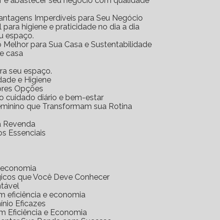
ar e abastecer seu negócio com qualidade
Vantagens Imperdíveis para Seu Negócio
l para higiene e praticidade no dia a dia
eu espaço.
o Melhor para Sua Casa e Sustentabilidade
 e casa
ara seu espaço.
idade e Higiene
hores Opções
 o cuidado diário e bem-estar
Feminino que Transformam sua Rotina
ra Revenda
os Essenciais
e economia
gicos que Você Deve Conhecer
ntável
m eficiência e economia
nio Eficazes
m Eficiência e Economia