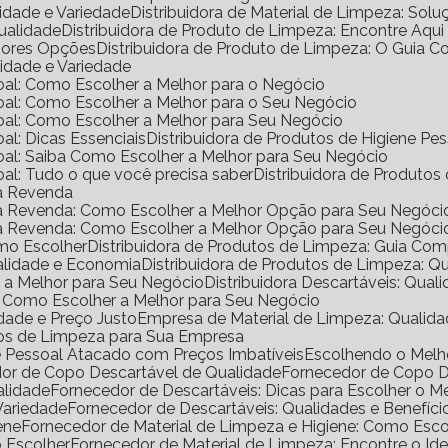
lidade e Variedade
Distribuidora de Material de Limpeza: Solu
Qualidade
Distribuidora de Produto de Limpeza: Encontre Aqui
lhores Opções
Distribuidora de Produto de Limpeza: O Guia 
lidade e Variedade
ssoal: Como Escolher a Melhor para o Negócio
ssoal: Como Escolher a Melhor para o Seu Negócio
ssoal: Como Escolher a Melhor para Seu Negócio
oal: Dicas Essenciais
Distribuidora de Produtos de Higiene P
ssoal: Saiba Como Escolher a Melhor para Seu Negócio
soal: Tudo o que você precisa saber
Distribuidora de Produtos
ra Revenda
ara Revenda: Como Escolher a Melhor Opção para Seu Negóci
ara Revenda: Como Escolher a Melhor Opção para Seu Negóci
omo Escolher
Distribuidora de Produtos de Limpeza: Guia Co
ualidade e Economia
Distribuidora de Produtos de Limpeza: Q
er a Melhor para Seu Negócio
Distribuidora Descartáveis: Qual
al: Como Escolher a Melhor para Seu Negócio
dade e Preço Justo
Empresa de Material de Limpeza: Qualida
utos de Limpeza para Sua Empresa
ne Pessoal Atacado com Preços Imbatíveis
Escolhendo o Mel
dor de Copo Descartável de Qualidade
Fornecedor de Copo 
alidade
Fornecedor de Descartáveis: Dicas para Escolher o M
Variedade
Fornecedor de Descartáveis: Qualidades e Benefíci
ene
Fornecedor de Material de Limpeza e Higiene: Como Escol
o Escolher
Fornecedor de Material de Limpeza: Encontre o Ide