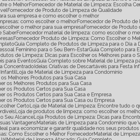
ntre o Melhor
Fornecedor de Material de Limpeza: Escolha Ce
vel
Fornecedor de Produto de Limpeza de Qualidade
para sua empresa e como escolher o melhor
empresas: como escolher o melhor
Fornecedor de Produto de
 escolher o melhor para sua empresa
Fornecedor de Produto
e Saber
Fornecedor material de limpeza: como escolher o m
presas
Fornecedor Produto de Limpeza: Como Escolher o Me
mpleto
Guia Completo de Produtos de Limpeza para o Dia a 
Pessoal Feminino para o Seu Bem-Estar
Guia Completo para E
rodutos de Limpeza: Dicas para Escolher os Melhores para o
eis para Eventos
Guia Completo sobre Material de Limpeza 
za Concentrado
Ideias Criativas de Descartáveis para Festa Inf
Infantil
Loja de Material de Limpeza para Condomínio
ir os Melhores Produtos para Sua Casa
her os Melhores Produtos para Sua Casa
her os Produtos Certos para Sua Casa
her os Produtos Certos para Sua Casa e Empresa
lher os Produtos Certos para Sua Casa ou Empresa
scolher Certo
Loja de Material de Limpeza: Encontre tudo o q
rdíveis
Loja de produtos de limpeza: como escolher os melho
ao Seu Alcance
Loja Produtos de Limpeza: Dicas para Encont
e suas Vantagens
Materiais de Limpeza para Condomínio que 
ideal para economizar e garantir qualidade nos seus produto
sas: Como Escolher o Melhor Fornecedor
Material de Limpe
Já!
Material de Limpeza Atacado: Guia Completo