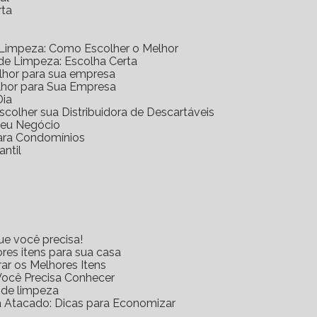
rta
 Limpeza: Como Escolher o Melhor
 de Limpeza: Escolha Certa
elhor para sua empresa
lhor para Sua Empresa
Dia
scolher sua Distribuidora de Descartáveis
 Seu Negócio
para Condomínios
antil
ue você precisa!
res itens para sua casa
rar os Melhores Itens
Você Precisa Conhecer
s de limpeza
za Atacado: Dicas para Economizar