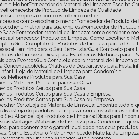
ntre o Melhor
Fornecedor de Material de Limpeza: Escolha Ce
vel
Fornecedor de Produto de Limpeza de Qualidade
para sua empresa e como escolher o melhor
empresas: como escolher o melhor
Fornecedor de Produto de
 escolher o melhor para sua empresa
Fornecedor de Produto
e Saber
Fornecedor material de limpeza: como escolher o m
presas
Fornecedor Produto de Limpeza: Como Escolher o Me
mpleto
Guia Completo de Produtos de Limpeza para o Dia a 
Pessoal Feminino para o Seu Bem-Estar
Guia Completo para E
rodutos de Limpeza: Dicas para Escolher os Melhores para o
eis para Eventos
Guia Completo sobre Material de Limpeza 
za Concentrado
Ideias Criativas de Descartáveis para Festa Inf
Infantil
Loja de Material de Limpeza para Condomínio
ir os Melhores Produtos para Sua Casa
her os Melhores Produtos para Sua Casa
her os Produtos Certos para Sua Casa
her os Produtos Certos para Sua Casa e Empresa
lher os Produtos Certos para Sua Casa ou Empresa
scolher Certo
Loja de Material de Limpeza: Encontre tudo o q
rdíveis
Loja de produtos de limpeza: como escolher os melho
ao Seu Alcance
Loja Produtos de Limpeza: Dicas para Encont
e suas Vantagens
Materiais de Limpeza para Condomínio que 
ideal para economizar e garantir qualidade nos seus produto
sas: Como Escolher o Melhor Fornecedor
Material de Limpe
Já!
Material de Limpeza Atacado: Guia Completo