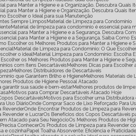
ial para Manter a Higiene e a Organização. Descubra Quais I
ial para Manter a Higiene e Organização. Descubra Quais It
mo Escolher o Ideal para sua Manutenção
ientes Sempre Limpos
Material de Limpeza para Condomínio
iente
Material de limpeza para condomínio é essencial para m
Essencial para Manter a Higiene e a Segurança. Descubra Co
Essencial para Manter a Higiene e a Segurança. Saiba Como E
omo Escolher os Melhores Produtos para Manter a Higiene e 
encial
Material de Limpeza para Condomínio: O Que Escolhe
scolher o ideal
Material Limpeza para Condomínio: Escolha 
 Escolher os Melhores Produtos para Manter a Higiene e Seg
ínios com Itens Descartáveis
Melhores Dicas para Escolher
impeza
Melhores Distribuidores de Descartáveis
omínio que Garantem Brilho e Higiene
Melhores Materiais d
lhores Produtos de Higiene Pessoal Atacado
a garantir sua saúde e bem-estar
Melhores produtos de limp
Casa
Motivos para Comprar Descartáveis Atacado Hoje
e Copos Descartáveis
Motivos para Escolher uma Distribuidor
ra Uso Diário
Onde Comprar Saco de Lixo Reforçado Para Us
ra Revender
Onde Encontrar Produtos de Limpeza para Reve
a Revender e Lucrar
Os Benefícios dos Copos Descartáveis p
l em Atacado para Seu Negócio
Os Melhores Produtos de Hig
 Precisa Conhecer
Os Produtos de Limpeza para Revender 
sa e cozinha
Papel Toalha Absorvente: Eficiência e Praticidad