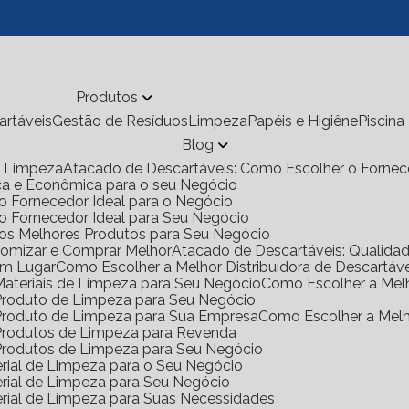
Produtos
cartáveis
Gestão de Resíduos
Limpeza
Papéis e Higiêne
Piscina
Blog
de Limpeza
Atacado de Descartáveis: Como Escolher o Fornec
ica e Econômica para o seu Negócio
o Fornecedor Ideal para o Negócio
 o Fornecedor Ideal para Seu Negócio
 os Melhores Produtos para Seu Negócio
onomizar e Comprar Melhor
Atacado de Descartáveis: Qualid
Um Lugar
Como Escolher a Melhor Distribuidora de Descartáv
 Materiais de Limpeza para Seu Negócio
Como Escolher a Mel
e Produto de Limpeza para Seu Negócio
e Produto de Limpeza para Sua Empresa
Como Escolher a Mel
e Produtos de Limpeza para Revenda
e Produtos de Limpeza para Seu Negócio
rial de Limpeza para o Seu Negócio
rial de Limpeza para Seu Negócio
rial de Limpeza para Suas Necessidades