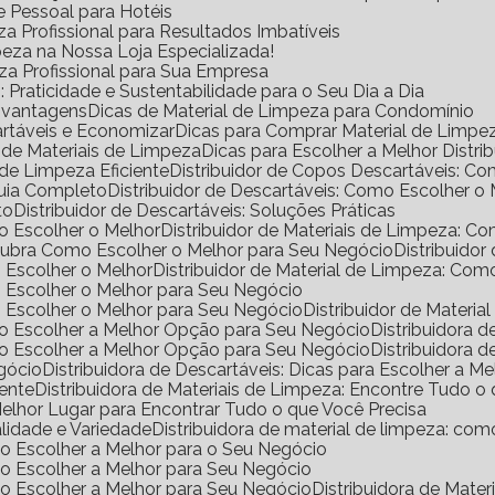
e Pessoal para Hotéis
a Profissional para Resultados Imbatíveis
peza na Nossa Loja Especializada!
eza Profissional para Sua Empresa
Praticidade e Sustentabilidade para o Seu Dia a Dia
s vantagens
Dicas de Material de Limpeza para Condomínio
rtáveis e Economizar
Dicas para Comprar Material de Limp
a de Materiais de Limpeza
Dicas para Escolher a Melhor Distr
de Limpeza Eficiente
Distribuidor de Copos Descartáveis: 
Guia Completo
Distribuidor de Descartáveis: Como Escolher o
to
Distribuidor de Descartáveis: Soluções Práticas
mo Escolher o Melhor
Distribuidor de Materiais de Limpeza: 
escubra Como Escolher o Melhor para Seu Negócio
Distribuido
o Escolher o Melhor
Distribuidor de Material de Limpeza: Co
mo Escolher o Melhor para Seu Negócio
mo Escolher o Melhor para Seu Negócio
Distribuidor de Materi
omo Escolher a Melhor Opção para Seu Negócio
Distribuidora
omo Escolher a Melhor Opção para Seu Negócio
Distribuidora
egócio
Distribuidora de Descartáveis: Dicas para Escolher a Me
iente
Distribuidora de Materiais de Limpeza: Encontre Tudo 
 Melhor Lugar para Encontrar Tudo o que Você Precisa
alidade e Variedade
Distribuidora de material de limpeza: co
omo Escolher a Melhor para o Seu Negócio
omo Escolher a Melhor para Seu Negócio
omo Escolher a Melhor para Seu Negócio
Distribuidora de Mat