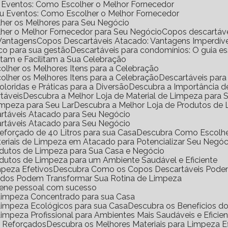
e Eventos: Como Escolher o Melhor Fornecedor
ou Eventos: Como Escolher o Melhor Fornecedor
her os Melhores para Seu Negócio
her o Melhor Fornecedor para Seu Negócio
Copos descartáv
 Vantagens
Copos Descartáveis Atacado: Vantagens Imperdíve
ico para sua gestão
Descartáveis para condomínios: O guia e
antam e Facilitam a Sua Celebração
scolher os Melhores Itens para a Celebração
scolher os Melhores Itens para a Celebração
Descartáveis para
Coloridas e Práticas para a Diversão
Descubra a Importância 
rtáveis
Descubra a Melhor Loja de Material de Limpeza para
impeza para Seu Lar
Descubra a Melhor Loja de Produtos de
artáveis Atacado para Seu Negócio
artáveis Atacado para Seu Negócio
eforçado de 40 Litros para sua Casa
Descubra Como Escolhe
eriais de Limpeza em Atacado para Potencializar Seu Negóc
odutos de Limpeza para Sua Casa e Negócio
dutos de Limpeza para um Ambiente Saudável e Eficiente
mpeza Efetivos
Descubra Como os Copos Descartáveis Podem
ados Podem Transformar Sua Rotina de Limpeza
iene pessoal com sucesso
 Limpeza Concentrado para sua Casa
 Limpeza Ecológicos para sua Casa
Descubra os Benefícios 
Limpeza Profissional para Ambientes Mais Saudáveis e Eficie
o Reforçados
Descubra os Melhores Materiais para Limpeza Ef