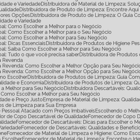
lidade e Variedade
Distribuidora de Material de Limpeza: Solu
Qualidade
Distribuidora de Produto de Limpeza: Encontre Aqui
lhores Opções
Distribuidora de Produto de Limpeza: O Guia 
lidade e Variedade
ssoal: Como Escolher a Melhor para o Negócio
ssoal: Como Escolher a Melhor para o Seu Negócio
ssoal: Como Escolher a Melhor para Seu Negócio
oal: Dicas Essenciais
Distribuidora de Produtos de Higiene P
ssoal: Saiba Como Escolher a Melhor para Seu Negócio
soal: Tudo o que você precisa saber
Distribuidora de Produtos
ra Revenda
ara Revenda: Como Escolher a Melhor Opção para Seu Negóci
ara Revenda: Como Escolher a Melhor Opção para Seu Negóci
omo Escolher
Distribuidora de Produtos de Limpeza: Guia Co
ualidade e Economia
Distribuidora de Produtos de Limpeza: Q
er a Melhor para Seu Negócio
Distribuidora Descartáveis: Qual
al: Como Escolher a Melhor para Seu Negócio
dade e Preço Justo
Empresa de Material de Limpeza: Qualida
utos de Limpeza para Sua Empresa
ne Pessoal Atacado com Preços Imbatíveis
Escolhendo o Mel
dor de Copo Descartável de Qualidade
Fornecedor de Copo 
alidade
Fornecedor de Descartáveis: Dicas para Escolher o M
Variedade
Fornecedor de Descartáveis: Qualidades e Benefíci
ene
Fornecedor de Material de Limpeza e Higiene: Como Escol
o Escolher
Fornecedor de Material de Limpeza: Encontre o Ide