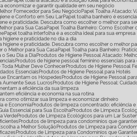
icácia
Papel toalha atacado é a solução ideal para economiz
ara economizar e garantir qualidade em seu negócio
Melhor Fornecedor para Seu Negócio
Papel Toalha Atacado: 
igiene e Conforto em Seu Lar
Papel toalha banheiro é essencia
igiene e praticidade. Descubra como escolher o melhor para s
Melhor para Sua Casa
Papel Toalha Banheiro: Como Escolher 
ne
Papel toalha interfolha é a escolha ideal para sua empresa
a higiene e praticidade no dia a dia
ara higiene e praticidade. Descubra como escolher o melhor p
er o Melhor para Sua Casa
Papel Toalha para Banheiro: Pratic
 o Seu Dia a Dia
Produtos de Higiene Pessoal Atacado: Mel
enciais
Produtos de higiene pessoal feminino essenciais para
ue Toda Mulher Deve Conhecer
Produtos de Higiene Pessoal 
idados Essenciais
Produtos de Higiene Pessoal para Hotéis
s que Encantam os Hóspedes
Produtos de Higiene Pessoal pa
da Aumente Seus Lucros
Produtos de Higiene Pessoal: Cuidad
mentam a eficiência da sua limpeza
antem eficiência e economia na sua rotina
ra como otimizar sua limpeza e economizar dinheiro
cia e Economia
Produtos de limpeza concentrado: eficiência 
uia Essencial para Sua Escolha
Produtos de Limpeza Ecoló
sa Verde
Produtos de Limpeza Ecológicos para um Lar Suste
icientes
Produtos de limpeza para condomínios que garante
Escolha a Melhor Solução
Produtos de Limpeza para Condomí
ficazes
Produtos de Limpeza para Condomínios que Garante