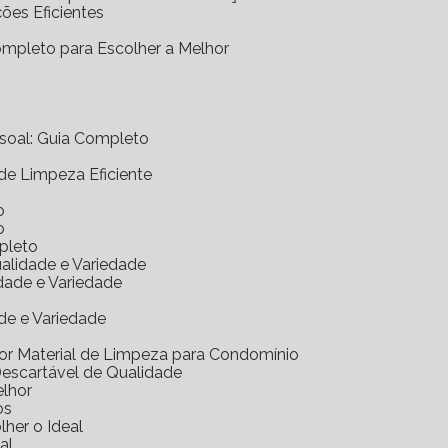
ções Eficientes
Completo para Escolher a Melhor
essoal: Guia Completo
 de Limpeza Eficiente
o
o
mpleto
ualidade e Variedade
idade e Variedade
de e Variedade
hor Material de Limpeza para Condomínio
Descartável de Qualidade
elhor
os
her o Ideal
al