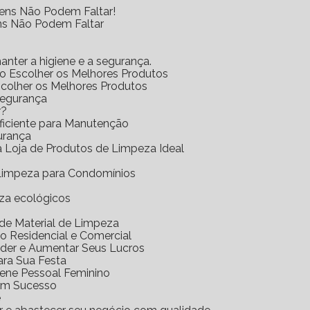
tens Não Podem Faltar!
ens Não Podem Faltar
anter a higiene e a segurança.
mo Escolher os Melhores Produtos
scolher os Melhores Produtos
Segurança
r?
Eficiente para Manutenção
urança
 a Loja de Produtos de Limpeza Ideal
e Limpeza para Condomínios
eza ecológicos
a de Material de Limpeza
o Residencial e Comercial
nder e Aumentar Seus Lucros
ara Sua Festa
iene Pessoal Feminino
com Sucesso
e