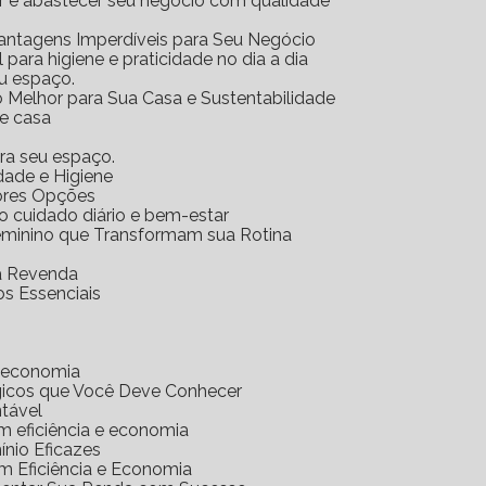
ar e abastecer seu negócio com qualidade
Vantagens Imperdíveis para Seu Negócio
l para higiene e praticidade no dia a dia
eu espaço.
o Melhor para Sua Casa e Sustentabilidade
 e casa
ara seu espaço.
idade e Higiene
hores Opções
 o cuidado diário e bem-estar
Feminino que Transformam sua Rotina
ra Revenda
os Essenciais
e economia
gicos que Você Deve Conhecer
ntável
m eficiência e economia
nio Eficazes
m Eficiência e Economia