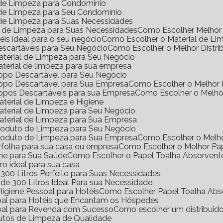
l de Limpeza para Condomínio
l de Limpeza para Seu Condomínio
l de Limpeza para Suas Necessidades
s de Limpeza para Suas Necessidades
Como Escolher Melhor 
eis ideal para o seu negócio
Como Escolher o Material de Li
Descartáveis para Seu Negócio
Como Escolher o Melhor Distri
Material de Limpeza para Seu Negócio
aterial de limpeza para sua empresa
Copo Descartável para Seu Negócio
Copo Descartável para Sua Empresa
Como Escolher o Melhor
Copos Descartáveis para sua Empresa
Como Escolher o Melho
terial de Limpeza e Higiene
aterial de Limpeza para Seu Negócio
aterial de Limpeza para Sua Empresa
Produto de Limpeza para Seu Negócio
Produto de Limpeza para Sua Empresa
Como Escolher o Melh
erfolha para sua casa ou empresa
Como Escolher o Melhor Pa
ene para Sua Saúde
Como Escolher o Papel Toalha Absorvent
ro ideal para sua casa
300 Litros Perfeito para Suas Necessidades
de 300 Litros Ideal Para sua Necessidade
igiene Pessoal para Hotéis
Como Escolher Papel Toalha Abs
soal para Hotéis que Encantam os Hóspedes
soal para Revenda com Sucesso
Como escolher um distribuid
dutos de Limpeza de Qualidade