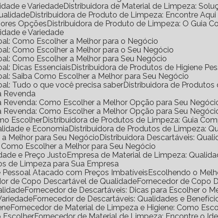
lidade e Variedade
Distribuidora de Material de Limpeza: Solu
Qualidade
Distribuidora de Produto de Limpeza: Encontre Aqui
lhores Opções
Distribuidora de Produto de Limpeza: O Guia 
lidade e Variedade
ssoal: Como Escolher a Melhor para o Negócio
ssoal: Como Escolher a Melhor para o Seu Negócio
ssoal: Como Escolher a Melhor para Seu Negócio
oal: Dicas Essenciais
Distribuidora de Produtos de Higiene P
ssoal: Saiba Como Escolher a Melhor para Seu Negócio
soal: Tudo o que você precisa saber
Distribuidora de Produtos
ra Revenda
ara Revenda: Como Escolher a Melhor Opção para Seu Negóci
ara Revenda: Como Escolher a Melhor Opção para Seu Negóci
omo Escolher
Distribuidora de Produtos de Limpeza: Guia Co
ualidade e Economia
Distribuidora de Produtos de Limpeza: Q
er a Melhor para Seu Negócio
Distribuidora Descartáveis: Qual
al: Como Escolher a Melhor para Seu Negócio
dade e Preço Justo
Empresa de Material de Limpeza: Qualida
utos de Limpeza para Sua Empresa
ne Pessoal Atacado com Preços Imbatíveis
Escolhendo o Mel
dor de Copo Descartável de Qualidade
Fornecedor de Copo 
alidade
Fornecedor de Descartáveis: Dicas para Escolher o M
Variedade
Fornecedor de Descartáveis: Qualidades e Benefíci
ene
Fornecedor de Material de Limpeza e Higiene: Como Escol
o Escolher
Fornecedor de Material de Limpeza: Encontre o Ide