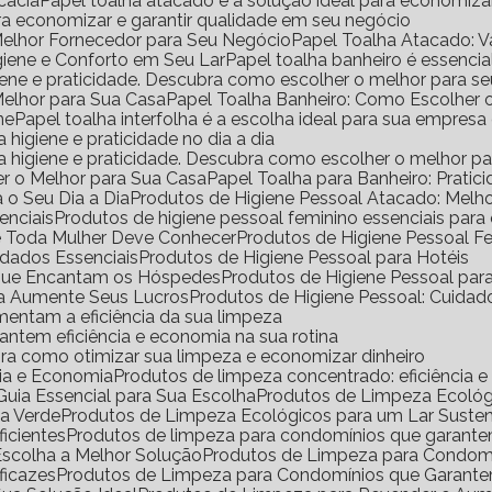
icácia
Papel toalha atacado é a solução ideal para economiz
ara economizar e garantir qualidade em seu negócio
Melhor Fornecedor para Seu Negócio
Papel Toalha Atacado: 
igiene e Conforto em Seu Lar
Papel toalha banheiro é essencia
igiene e praticidade. Descubra como escolher o melhor para s
Melhor para Sua Casa
Papel Toalha Banheiro: Como Escolher 
ne
Papel toalha interfolha é a escolha ideal para sua empresa
a higiene e praticidade no dia a dia
ara higiene e praticidade. Descubra como escolher o melhor p
er o Melhor para Sua Casa
Papel Toalha para Banheiro: Pratic
 o Seu Dia a Dia
Produtos de Higiene Pessoal Atacado: Mel
enciais
Produtos de higiene pessoal feminino essenciais para
ue Toda Mulher Deve Conhecer
Produtos de Higiene Pessoal 
idados Essenciais
Produtos de Higiene Pessoal para Hotéis
s que Encantam os Hóspedes
Produtos de Higiene Pessoal pa
da Aumente Seus Lucros
Produtos de Higiene Pessoal: Cuidad
mentam a eficiência da sua limpeza
antem eficiência e economia na sua rotina
ra como otimizar sua limpeza e economizar dinheiro
cia e Economia
Produtos de limpeza concentrado: eficiência 
uia Essencial para Sua Escolha
Produtos de Limpeza Ecoló
sa Verde
Produtos de Limpeza Ecológicos para um Lar Suste
icientes
Produtos de limpeza para condomínios que garante
Escolha a Melhor Solução
Produtos de Limpeza para Condomí
ficazes
Produtos de Limpeza para Condomínios que Garante