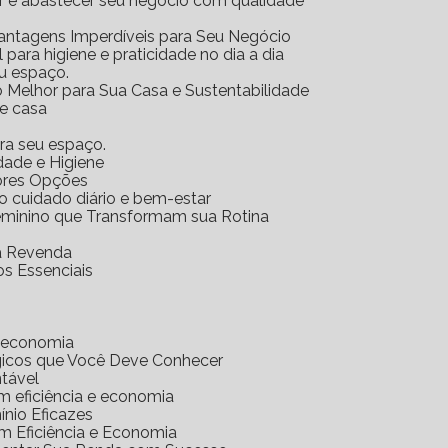
ar e abastecer seu negócio com qualidade
Vantagens Imperdíveis para Seu Negócio
l para higiene e praticidade no dia a dia
eu espaço.
o Melhor para Sua Casa e Sustentabilidade
 e casa
ara seu espaço.
idade e Higiene
hores Opções
 o cuidado diário e bem-estar
Feminino que Transformam sua Rotina
ra Revenda
os Essenciais
e economia
gicos que Você Deve Conhecer
ntável
m eficiência e economia
nio Eficazes
m Eficiência e Economia