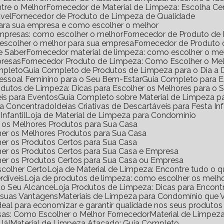
ntre o Melhor
Fornecedor de Material de Limpeza: Escolha Ce
vel
Fornecedor de Produto de Limpeza de Qualidade
para sua empresa e como escolher o melhor
empresas: como escolher o melhor
Fornecedor de Produto de
 escolher o melhor para sua empresa
Fornecedor de Produto
e Saber
Fornecedor material de limpeza: como escolher o m
presas
Fornecedor Produto de Limpeza: Como Escolher o Me
mpleto
Guia Completo de Produtos de Limpeza para o Dia a 
Pessoal Feminino para o Seu Bem-Estar
Guia Completo para E
rodutos de Limpeza: Dicas para Escolher os Melhores para o
eis para Eventos
Guia Completo sobre Material de Limpeza 
za Concentrado
Ideias Criativas de Descartáveis para Festa Inf
Infantil
Loja de Material de Limpeza para Condomínio
ir os Melhores Produtos para Sua Casa
her os Melhores Produtos para Sua Casa
her os Produtos Certos para Sua Casa
her os Produtos Certos para Sua Casa e Empresa
lher os Produtos Certos para Sua Casa ou Empresa
scolher Certo
Loja de Material de Limpeza: Encontre tudo o q
rdíveis
Loja de produtos de limpeza: como escolher os melho
ao Seu Alcance
Loja Produtos de Limpeza: Dicas para Encont
e suas Vantagens
Materiais de Limpeza para Condomínio que 
ideal para economizar e garantir qualidade nos seus produto
sas: Como Escolher o Melhor Fornecedor
Material de Limpe
Já!
Material de Limpeza Atacado: Guia Completo