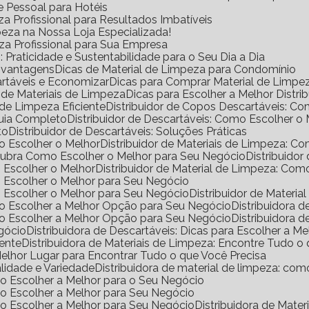
e Pessoal para Hotéis
a Profissional para Resultados Imbatíveis
peza na Nossa Loja Especializada!
eza Profissional para Sua Empresa
Praticidade e Sustentabilidade para o Seu Dia a Dia
s vantagens
Dicas de Material de Limpeza para Condomínio
rtáveis e Economizar
Dicas para Comprar Material de Limp
a de Materiais de Limpeza
Dicas para Escolher a Melhor Distr
de Limpeza Eficiente
Distribuidor de Copos Descartáveis: 
Guia Completo
Distribuidor de Descartáveis: Como Escolher o
to
Distribuidor de Descartáveis: Soluções Práticas
mo Escolher o Melhor
Distribuidor de Materiais de Limpeza: 
escubra Como Escolher o Melhor para Seu Negócio
Distribuido
o Escolher o Melhor
Distribuidor de Material de Limpeza: Co
mo Escolher o Melhor para Seu Negócio
mo Escolher o Melhor para Seu Negócio
Distribuidor de Materi
omo Escolher a Melhor Opção para Seu Negócio
Distribuidora
omo Escolher a Melhor Opção para Seu Negócio
Distribuidora
egócio
Distribuidora de Descartáveis: Dicas para Escolher a Me
iente
Distribuidora de Materiais de Limpeza: Encontre Tudo 
 Melhor Lugar para Encontrar Tudo o que Você Precisa
alidade e Variedade
Distribuidora de material de limpeza: co
omo Escolher a Melhor para o Seu Negócio
omo Escolher a Melhor para Seu Negócio
omo Escolher a Melhor para Seu Negócio
Distribuidora de Mat