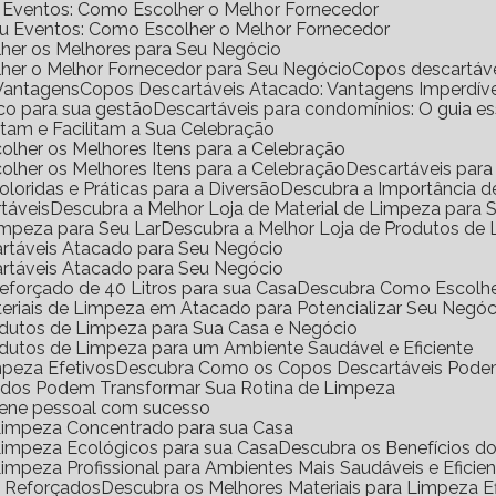
e Eventos: Como Escolher o Melhor Fornecedor
ou Eventos: Como Escolher o Melhor Fornecedor
her os Melhores para Seu Negócio
her o Melhor Fornecedor para Seu Negócio
Copos descartáv
 Vantagens
Copos Descartáveis Atacado: Vantagens Imperdíve
ico para sua gestão
Descartáveis para condomínios: O guia e
antam e Facilitam a Sua Celebração
scolher os Melhores Itens para a Celebração
scolher os Melhores Itens para a Celebração
Descartáveis para
Coloridas e Práticas para a Diversão
Descubra a Importância 
rtáveis
Descubra a Melhor Loja de Material de Limpeza para
impeza para Seu Lar
Descubra a Melhor Loja de Produtos de
artáveis Atacado para Seu Negócio
artáveis Atacado para Seu Negócio
eforçado de 40 Litros para sua Casa
Descubra Como Escolhe
eriais de Limpeza em Atacado para Potencializar Seu Negóc
odutos de Limpeza para Sua Casa e Negócio
dutos de Limpeza para um Ambiente Saudável e Eficiente
mpeza Efetivos
Descubra Como os Copos Descartáveis Podem
ados Podem Transformar Sua Rotina de Limpeza
iene pessoal com sucesso
 Limpeza Concentrado para sua Casa
 Limpeza Ecológicos para sua Casa
Descubra os Benefícios 
Limpeza Profissional para Ambientes Mais Saudáveis e Eficie
o Reforçados
Descubra os Melhores Materiais para Limpeza Ef