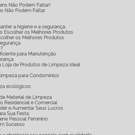
tens Não Podem Faltar!
ens Não Podem Faltar
anter a higiene e a segurança.
mo Escolher os Melhores Produtos
scolher os Melhores Produtos
Segurança
r?
Eficiente para Manutenção
urança
 a Loja de Produtos de Limpeza Ideal
e Limpeza para Condomínios
eza ecológicos
a de Material de Limpeza
o Residencial e Comercial
nder e Aumentar Seus Lucros
ara Sua Festa
iene Pessoal Feminino
com Sucesso
e