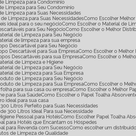
l de Limpeza para Condomínio
l de Limpeza para Seu Condomínio
l de Limpeza para Suas Necessidades
s de Limpeza para Suas Necessidades
Como Escolher Melhor 
eis ideal para o seu negócio
Como Escolher o Material de Li
Descartáveis para Seu Negócio
Como Escolher o Melhor Distri
Material de Limpeza para Seu Negócio
aterial de limpeza para sua empresa
Copo Descartável para Seu Negócio
Copo Descartável para Sua Empresa
Como Escolher o Melhor
Copos Descartáveis para sua Empresa
Como Escolher o Melho
terial de Limpeza e Higiene
aterial de Limpeza para Seu Negócio
aterial de Limpeza para Sua Empresa
Produto de Limpeza para Seu Negócio
Produto de Limpeza para Sua Empresa
Como Escolher o Melh
erfolha para sua casa ou empresa
Como Escolher o Melhor Pa
ene para Sua Saúde
Como Escolher o Papel Toalha Absorvent
ro ideal para sua casa
300 Litros Perfeito para Suas Necessidades
de 300 Litros Ideal Para sua Necessidade
igiene Pessoal para Hotéis
Como Escolher Papel Toalha Abs
soal para Hotéis que Encantam os Hóspedes
soal para Revenda com Sucesso
Como escolher um distribuid
dutos de Limpeza de Qualidade