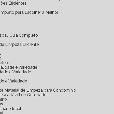
ções Eficientes
Completo para Escolher a Melhor
essoal: Guia Completo
 de Limpeza Eficiente
o
o
mpleto
ualidade e Variedade
idade e Variedade
de e Variedade
hor Material de Limpeza para Condomínio
Descartável de Qualidade
elhor
os
her o Ideal
al