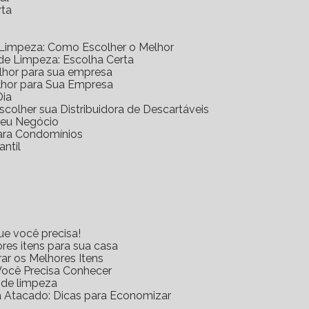
rta
 Limpeza: Como Escolher o Melhor
 de Limpeza: Escolha Certa
elhor para sua empresa
lhor para Sua Empresa
Dia
scolher sua Distribuidora de Descartáveis
 Seu Negócio
para Condomínios
antil
ue você precisa!
res itens para sua casa
rar os Melhores Itens
Você Precisa Conhecer
s de limpeza
za Atacado: Dicas para Economizar