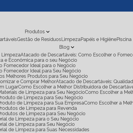
Produtos
cartáveis
Gestão de Resíduos
Limpeza
Papéis e Higiêne
Piscina
Blog
de Limpeza
Atacado de Descartáveis: Como Escolher o Fornec
ica e Econômica para o seu Negócio
o Fornecedor Ideal para o Negócio
 o Fornecedor Ideal para Seu Negócio
 os Melhores Produtos para Seu Negócio
onomizar e Comprar Melhor
Atacado de Descartáveis: Qualid
Um Lugar
Como Escolher a Melhor Distribuidora de Descartáv
 Materiais de Limpeza para Seu Negócio
Como Escolher a Mel
e Produto de Limpeza para Seu Negócio
e Produto de Limpeza para Sua Empresa
Como Escolher a Mel
e Produtos de Limpeza para Revenda
e Produtos de Limpeza para Seu Negócio
rial de Limpeza para o Seu Negócio
rial de Limpeza para Seu Negócio
rial de Limpeza para Suas Necessidades