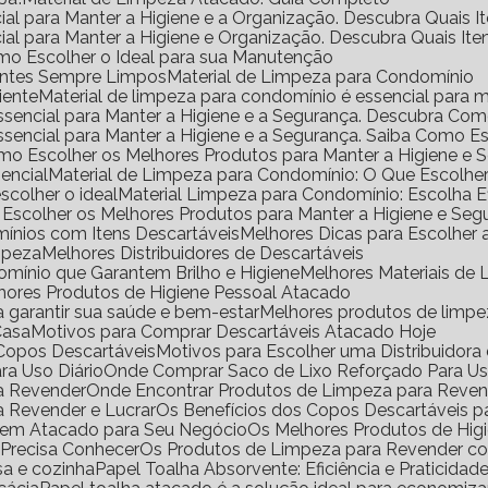
ial para Manter a Higiene e a Organização. Descubra Quais I
ial para Manter a Higiene e Organização. Descubra Quais It
mo Escolher o Ideal para sua Manutenção
ientes Sempre Limpos
Material de Limpeza para Condomínio
iente
Material de limpeza para condomínio é essencial para m
Essencial para Manter a Higiene e a Segurança. Descubra Co
Essencial para Manter a Higiene e a Segurança. Saiba Como E
omo Escolher os Melhores Produtos para Manter a Higiene e 
encial
Material de Limpeza para Condomínio: O Que Escolhe
scolher o ideal
Material Limpeza para Condomínio: Escolha 
 Escolher os Melhores Produtos para Manter a Higiene e Seg
ínios com Itens Descartáveis
Melhores Dicas para Escolher
impeza
Melhores Distribuidores de Descartáveis
omínio que Garantem Brilho e Higiene
Melhores Materiais d
lhores Produtos de Higiene Pessoal Atacado
a garantir sua saúde e bem-estar
Melhores produtos de limp
Casa
Motivos para Comprar Descartáveis Atacado Hoje
e Copos Descartáveis
Motivos para Escolher uma Distribuidor
ra Uso Diário
Onde Comprar Saco de Lixo Reforçado Para Us
ra Revender
Onde Encontrar Produtos de Limpeza para Reve
a Revender e Lucrar
Os Benefícios dos Copos Descartáveis p
l em Atacado para Seu Negócio
Os Melhores Produtos de Hig
 Precisa Conhecer
Os Produtos de Limpeza para Revender 
sa e cozinha
Papel Toalha Absorvente: Eficiência e Praticidad