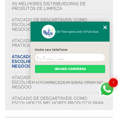
AS MELHORES DISTRIBUIDORAS DE
PRODUTOS DE LIMPEZA
ATACADO DE DESCARTÁVEIS: COMO
ESCOLHER O FORNECEDOR IDEAL PARA SEU
NEGÓCIO
Olá! Fale agora pelo WhatsApp
ATACADO DE DESCARTÁVEIS: A SOLUÇÃO
PRÁTICA E ECONÔMICA PARA O SEU NEGÓCIO
Insira seu telefone
ATACADO DE DESCARTÁVEIS: COMO
ESCOLHER O FORNECEDOR IDEAL PARA O
NEGÓCIO
INICIAR CONVERSA
ATACADO DE DESCARTÁVEIS: COMO
ESCOLHER O FORNECEDOR IDEAL PARA SEU
1
NEGÓCIO
ATACADO DE DESCARTÁVEIS: COMO
ESCOLHER OS MELHORES PRODUTOS PARA
SEU NEGÓCIO