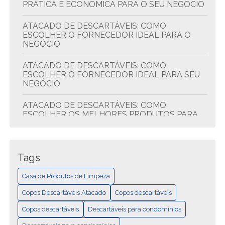
PRÁTICA E ECONÔMICA PARA O SEU NEGÓCIO
ATACADO DE DESCARTÁVEIS: COMO
ESCOLHER O FORNECEDOR IDEAL PARA O
NEGÓCIO
ATACADO DE DESCARTÁVEIS: COMO
ESCOLHER O FORNECEDOR IDEAL PARA SEU
NEGÓCIO
ATACADO DE DESCARTÁVEIS: COMO
ESCOLHER OS MELHORES PRODUTOS PARA
SEU NEGÓCIO
ATACADO DE DESCARTÁVEIS: DICAS PARA
ECONOMIZAR E COMPRAR MELHOR
Tags
ATACADO DE DESCARTÁVEIS: QUALIDADE E
Casa de Produtos de Limpeza
ECONOMIA
Copos Descartáveis Atacado
Copos descartáveis
CASA DE PRODUTOS DE LIMPEZA: TUDO EM
Copos descartáveis
Descartáveis para condomínios
UM LUGAR