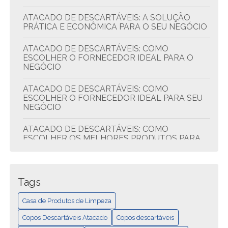
ATACADO DE DESCARTÁVEIS: A SOLUÇÃO
PRÁTICA E ECONÔMICA PARA O SEU NEGÓCIO
ATACADO DE DESCARTÁVEIS: COMO
ESCOLHER O FORNECEDOR IDEAL PARA O
NEGÓCIO
ATACADO DE DESCARTÁVEIS: COMO
ESCOLHER O FORNECEDOR IDEAL PARA SEU
NEGÓCIO
ATACADO DE DESCARTÁVEIS: COMO
ESCOLHER OS MELHORES PRODUTOS PARA
SEU NEGÓCIO
ATACADO DE DESCARTÁVEIS: DICAS PARA
ECONOMIZAR E COMPRAR MELHOR
Tags
ATACADO DE DESCARTÁVEIS: QUALIDADE E
Casa de Produtos de Limpeza
ECONOMIA
Copos Descartáveis Atacado
Copos descartáveis