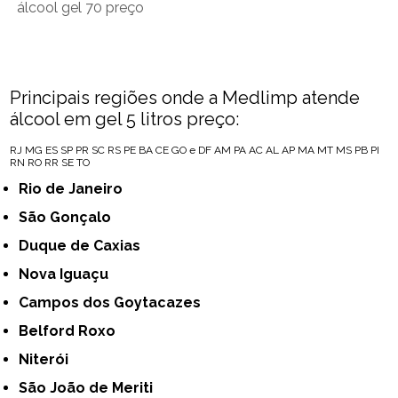
álcool gel 70 preço
Principais regiões onde a Medlimp atende
álcool em gel 5 litros preço:
RJ
MG
ES
SP
PR
SC
RS
PE
BA
CE
GO e DF
AM
PA
AC
AL
AP
MA
MT
MS
PB
PI
RN
RO
RR
SE
TO
Rio de Janeiro
São Gonçalo
Duque de Caxias
Nova Iguaçu
Campos dos Goytacazes
Belford Roxo
Niterói
São João de Meriti