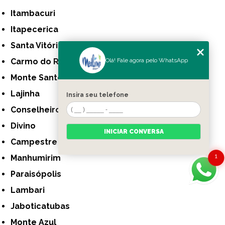
Itambacuri
Itapecerica
Santa Vitória
Carmo do Rio Claro
Olá! Fale agora pelo WhatsApp
Monte Santo de Minas
Lajinha
Insira seu telefone
Conselheiro Pena
Divino
INICIAR CONVERSA
Campestre
1
Manhumirim
Paraisópolis
Lambari
Jaboticatubas
Monte Azul