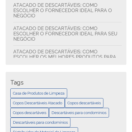
ATACADO DE DESCARTÁVEIS: COMO
ESCOLHER O FORNECEDOR IDEAL PARA O
NEGÓCIO
ATACADO DE DESCARTÁVEIS: COMO
ESCOLHER O FORNECEDOR IDEAL PARA SEU
NEGÓCIO
ATACADO DE DESCARTÁVEIS: COMO
ESCOLHER OS MELHORES PRODUTOS PARA
SEU NEGÓCIO
ATACADO DE DESCARTÁVEIS: DICAS PARA
ECONOMIZAR E COMPRAR MELHOR
Tags
ATACADO DE DESCARTÁVEIS: QUALIDADE E
Casa de Produtos de Limpeza
ECONOMIA
Copos Descartáveis Atacado
Copos descartáveis
CASA DE PRODUTOS DE LIMPEZA: TUDO EM
Copos descartáveis
Descartáveis para condomínios
UM LUGAR
Descartáveis para condomínios
COMO ESCOLHER A MELHOR DISTRIBUIDORA