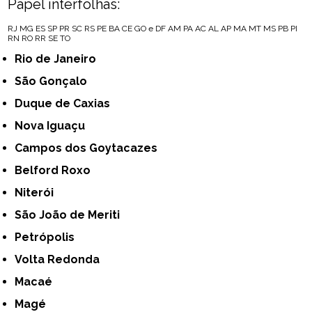
Papel interfolhas:
RJ
MG
ES
SP
PR
SC
RS
PE
BA
CE
GO e DF
AM
PA
AC
AL
AP
MA
MT
MS
PB
PI
RN
RO
RR
SE
TO
Rio de Janeiro
São Gonçalo
Duque de Caxias
Nova Iguaçu
Campos dos Goytacazes
Belford Roxo
Niterói
São João de Meriti
Petrópolis
Volta Redonda
Macaé
Magé