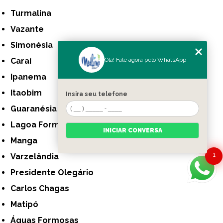
Turmalina
Vazante
Simonésia
Olá! Fale agora pelo WhatsApp
Caraí
Ipanema
Itaobim
Insira seu telefone
Guaranésia
Lagoa Formosa
INICIAR CONVERSA
Manga
1
Varzelândia
Presidente Olegário
Carlos Chagas
Matipó
Águas Formosas