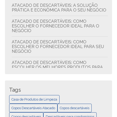
ATACADO DE DESCARTÁVEIS: A SOLUÇÃO
PRÁTICA E ECONÔMICA PARA O SEU NEGÓCIO
ATACADO DE DESCARTÁVEIS: COMO
ESCOLHER O FORNECEDOR IDEAL PARA O
NEGÓCIO
ATACADO DE DESCARTÁVEIS: COMO
ESCOLHER O FORNECEDOR IDEAL PARA SEU
NEGÓCIO
ATACADO DE DESCARTÁVEIS: COMO
ESCOLHER OS MELHORES PRODUTOS PARA
SEU NEGÓCIO
ATACADO DE DESCARTÁVEIS: DICAS PARA
ECONOMIZAR E COMPRAR MELHOR
Tags
ATACADO DE DESCARTÁVEIS: QUALIDADE E
Casa de Produtos de Limpeza
ECONOMIA
Copos Descartáveis Atacado
Copos descartáveis
CASA DE PRODUTOS DE LIMPEZA: TUDO EM
Copos descartáveis
Descartáveis para condomínios