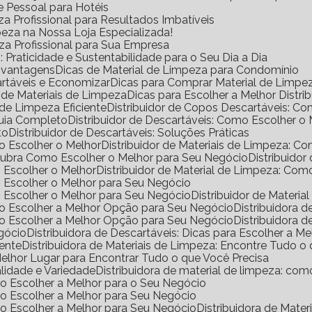
e Pessoal para Hotéis
a Profissional para Resultados Imbatíveis
peza na Nossa Loja Especializada!
eza Profissional para Sua Empresa
Praticidade e Sustentabilidade para o Seu Dia a Dia
s vantagens
Dicas de Material de Limpeza para Condomínio
rtáveis e Economizar
Dicas para Comprar Material de Limp
a de Materiais de Limpeza
Dicas para Escolher a Melhor Distr
de Limpeza Eficiente
Distribuidor de Copos Descartáveis: 
Guia Completo
Distribuidor de Descartáveis: Como Escolher o
to
Distribuidor de Descartáveis: Soluções Práticas
mo Escolher o Melhor
Distribuidor de Materiais de Limpeza: 
escubra Como Escolher o Melhor para Seu Negócio
Distribuido
o Escolher o Melhor
Distribuidor de Material de Limpeza: Co
mo Escolher o Melhor para Seu Negócio
mo Escolher o Melhor para Seu Negócio
Distribuidor de Materi
omo Escolher a Melhor Opção para Seu Negócio
Distribuidora
omo Escolher a Melhor Opção para Seu Negócio
Distribuidora
egócio
Distribuidora de Descartáveis: Dicas para Escolher a Me
iente
Distribuidora de Materiais de Limpeza: Encontre Tudo 
 Melhor Lugar para Encontrar Tudo o que Você Precisa
alidade e Variedade
Distribuidora de material de limpeza: co
omo Escolher a Melhor para o Seu Negócio
omo Escolher a Melhor para Seu Negócio
omo Escolher a Melhor para Seu Negócio
Distribuidora de Mat