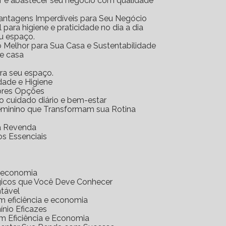
ar e abastecer seu negócio com qualidade
Vantagens Imperdíveis para Seu Negócio
l para higiene e praticidade no dia a dia
eu espaço.
o Melhor para Sua Casa e Sustentabilidade
 e casa
ara seu espaço.
idade e Higiene
hores Opções
 o cuidado diário e bem-estar
Feminino que Transformam sua Rotina
ra Revenda
os Essenciais
e economia
gicos que Você Deve Conhecer
ntável
m eficiência e economia
nio Eficazes
m Eficiência e Economia