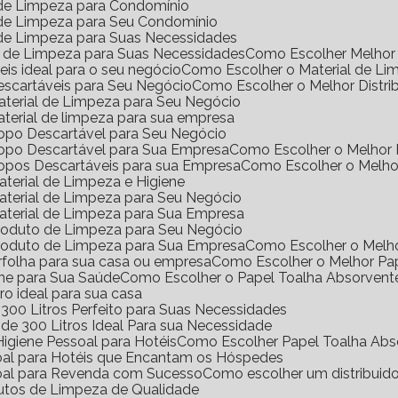
l de Limpeza para Condomínio
l de Limpeza para Seu Condomínio
l de Limpeza para Suas Necessidades
s de Limpeza para Suas Necessidades
Como Escolher Melhor 
eis ideal para o seu negócio
Como Escolher o Material de Li
Descartáveis para Seu Negócio
Como Escolher o Melhor Distri
Material de Limpeza para Seu Negócio
aterial de limpeza para sua empresa
Copo Descartável para Seu Negócio
Copo Descartável para Sua Empresa
Como Escolher o Melhor
Copos Descartáveis para sua Empresa
Como Escolher o Melho
terial de Limpeza e Higiene
aterial de Limpeza para Seu Negócio
aterial de Limpeza para Sua Empresa
Produto de Limpeza para Seu Negócio
Produto de Limpeza para Sua Empresa
Como Escolher o Melh
erfolha para sua casa ou empresa
Como Escolher o Melhor Pa
ene para Sua Saúde
Como Escolher o Papel Toalha Absorvent
ro ideal para sua casa
300 Litros Perfeito para Suas Necessidades
de 300 Litros Ideal Para sua Necessidade
igiene Pessoal para Hotéis
Como Escolher Papel Toalha Abs
soal para Hotéis que Encantam os Hóspedes
soal para Revenda com Sucesso
Como escolher um distribuid
dutos de Limpeza de Qualidade