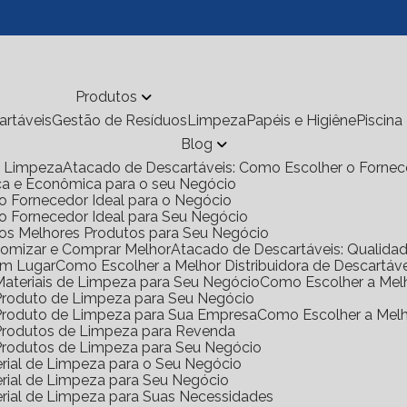
Produtos
cartáveis
Gestão de Resíduos
Limpeza
Papéis e Higiêne
Piscina
Blog
de Limpeza
Atacado de Descartáveis: Como Escolher o Fornec
ica e Econômica para o seu Negócio
o Fornecedor Ideal para o Negócio
 o Fornecedor Ideal para Seu Negócio
 os Melhores Produtos para Seu Negócio
onomizar e Comprar Melhor
Atacado de Descartáveis: Qualid
Um Lugar
Como Escolher a Melhor Distribuidora de Descartáv
 Materiais de Limpeza para Seu Negócio
Como Escolher a Mel
e Produto de Limpeza para Seu Negócio
e Produto de Limpeza para Sua Empresa
Como Escolher a Mel
e Produtos de Limpeza para Revenda
e Produtos de Limpeza para Seu Negócio
rial de Limpeza para o Seu Negócio
rial de Limpeza para Seu Negócio
rial de Limpeza para Suas Necessidades