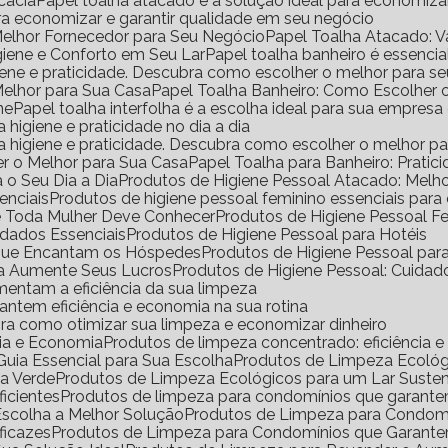
icácia
Papel toalha atacado é a solução ideal para economiz
ara economizar e garantir qualidade em seu negócio
Melhor Fornecedor para Seu Negócio
Papel Toalha Atacado: 
igiene e Conforto em Seu Lar
Papel toalha banheiro é essencia
igiene e praticidade. Descubra como escolher o melhor para s
Melhor para Sua Casa
Papel Toalha Banheiro: Como Escolher 
ne
Papel toalha interfolha é a escolha ideal para sua empresa
a higiene e praticidade no dia a dia
ara higiene e praticidade. Descubra como escolher o melhor p
er o Melhor para Sua Casa
Papel Toalha para Banheiro: Pratic
 o Seu Dia a Dia
Produtos de Higiene Pessoal Atacado: Mel
enciais
Produtos de higiene pessoal feminino essenciais para
ue Toda Mulher Deve Conhecer
Produtos de Higiene Pessoal 
idados Essenciais
Produtos de Higiene Pessoal para Hotéis
s que Encantam os Hóspedes
Produtos de Higiene Pessoal pa
da Aumente Seus Lucros
Produtos de Higiene Pessoal: Cuidad
mentam a eficiência da sua limpeza
antem eficiência e economia na sua rotina
ra como otimizar sua limpeza e economizar dinheiro
cia e Economia
Produtos de limpeza concentrado: eficiência 
uia Essencial para Sua Escolha
Produtos de Limpeza Ecoló
sa Verde
Produtos de Limpeza Ecológicos para um Lar Suste
icientes
Produtos de limpeza para condomínios que garante
Escolha a Melhor Solução
Produtos de Limpeza para Condomí
ficazes
Produtos de Limpeza para Condomínios que Garante