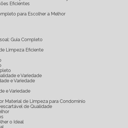
ções Eficientes
Completo para Escolher a Melhor
essoal: Guia Completo
 de Limpeza Eficiente
o
o
mpleto
ualidade e Variedade
idade e Variedade
de e Variedade
hor Material de Limpeza para Condomínio
Descartável de Qualidade
elhor
os
her o Ideal
al