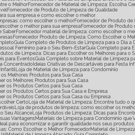
ntre o Melhor
Fornecedor de Material de Limpeza: Escolha Ce
vel
Fornecedor de Produto de Limpeza de Qualidade
para sua empresa e como escolher o melhor
empresas: como escolher o melhor
Fornecedor de Produto de
 escolher o melhor para sua empresa
Fornecedor de Produto
e Saber
Fornecedor material de limpeza: como escolher o m
presas
Fornecedor Produto de Limpeza: Como Escolher o Me
mpleto
Guia Completo de Produtos de Limpeza para o Dia a 
Pessoal Feminino para o Seu Bem-Estar
Guia Completo para E
rodutos de Limpeza: Dicas para Escolher os Melhores para o
eis para Eventos
Guia Completo sobre Material de Limpeza 
za Concentrado
Ideias Criativas de Descartáveis para Festa Inf
Infantil
Loja de Material de Limpeza para Condomínio
ir os Melhores Produtos para Sua Casa
her os Melhores Produtos para Sua Casa
her os Produtos Certos para Sua Casa
her os Produtos Certos para Sua Casa e Empresa
lher os Produtos Certos para Sua Casa ou Empresa
scolher Certo
Loja de Material de Limpeza: Encontre tudo o q
rdíveis
Loja de produtos de limpeza: como escolher os melho
ao Seu Alcance
Loja Produtos de Limpeza: Dicas para Encont
e suas Vantagens
Materiais de Limpeza para Condomínio que 
ideal para economizar e garantir qualidade nos seus produto
sas: Como Escolher o Melhor Fornecedor
Material de Limpe
Já!
Material de Limpeza Atacado: Guia Completo