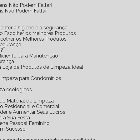
tens Não Podem Faltar!
ens Não Podem Faltar
anter a higiene e a segurança.
mo Escolher os Melhores Produtos
scolher os Melhores Produtos
Segurança
r?
Eficiente para Manutenção
urança
 a Loja de Produtos de Limpeza Ideal
e Limpeza para Condomínios
eza ecológicos
a de Material de Limpeza
o Residencial e Comercial
nder e Aumentar Seus Lucros
ara Sua Festa
iene Pessoal Feminino
com Sucesso
e