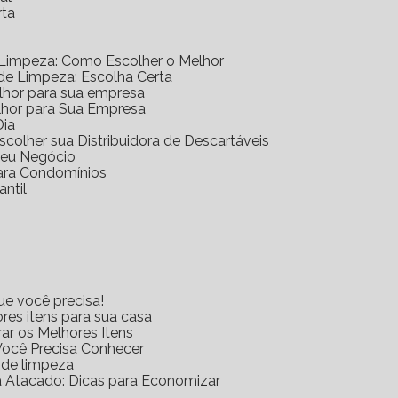
rta
 Limpeza: Como Escolher o Melhor
 de Limpeza: Escolha Certa
elhor para sua empresa
lhor para Sua Empresa
Dia
scolher sua Distribuidora de Descartáveis
 Seu Negócio
para Condomínios
antil
ue você precisa!
res itens para sua casa
rar os Melhores Itens
Você Precisa Conhecer
s de limpeza
za Atacado: Dicas para Economizar