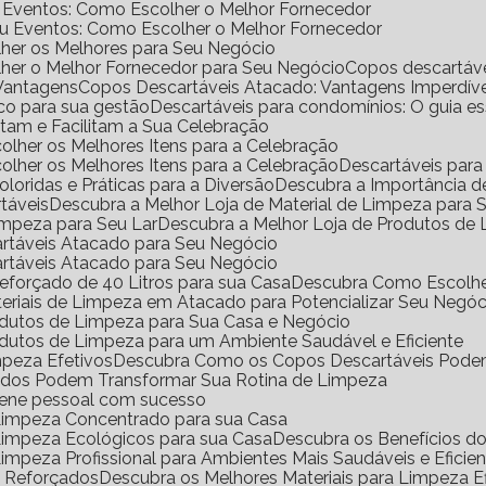
e Eventos: Como Escolher o Melhor Fornecedor
ou Eventos: Como Escolher o Melhor Fornecedor
her os Melhores para Seu Negócio
her o Melhor Fornecedor para Seu Negócio
Copos descartáv
 Vantagens
Copos Descartáveis Atacado: Vantagens Imperdíve
ico para sua gestão
Descartáveis para condomínios: O guia e
antam e Facilitam a Sua Celebração
scolher os Melhores Itens para a Celebração
scolher os Melhores Itens para a Celebração
Descartáveis para
Coloridas e Práticas para a Diversão
Descubra a Importância 
rtáveis
Descubra a Melhor Loja de Material de Limpeza para
impeza para Seu Lar
Descubra a Melhor Loja de Produtos de
artáveis Atacado para Seu Negócio
artáveis Atacado para Seu Negócio
eforçado de 40 Litros para sua Casa
Descubra Como Escolhe
eriais de Limpeza em Atacado para Potencializar Seu Negóc
odutos de Limpeza para Sua Casa e Negócio
dutos de Limpeza para um Ambiente Saudável e Eficiente
mpeza Efetivos
Descubra Como os Copos Descartáveis Podem
ados Podem Transformar Sua Rotina de Limpeza
iene pessoal com sucesso
 Limpeza Concentrado para sua Casa
 Limpeza Ecológicos para sua Casa
Descubra os Benefícios 
Limpeza Profissional para Ambientes Mais Saudáveis e Eficie
o Reforçados
Descubra os Melhores Materiais para Limpeza Ef