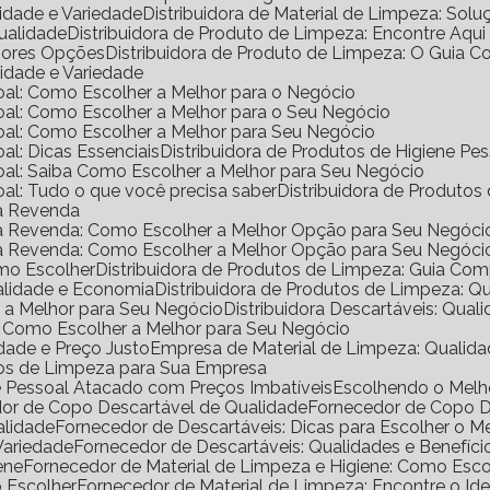
lidade e Variedade
Distribuidora de Material de Limpeza: Solu
Qualidade
Distribuidora de Produto de Limpeza: Encontre Aqui
lhores Opções
Distribuidora de Produto de Limpeza: O Guia 
lidade e Variedade
ssoal: Como Escolher a Melhor para o Negócio
ssoal: Como Escolher a Melhor para o Seu Negócio
ssoal: Como Escolher a Melhor para Seu Negócio
oal: Dicas Essenciais
Distribuidora de Produtos de Higiene P
ssoal: Saiba Como Escolher a Melhor para Seu Negócio
soal: Tudo o que você precisa saber
Distribuidora de Produtos
ra Revenda
ara Revenda: Como Escolher a Melhor Opção para Seu Negóci
ara Revenda: Como Escolher a Melhor Opção para Seu Negóci
omo Escolher
Distribuidora de Produtos de Limpeza: Guia Co
ualidade e Economia
Distribuidora de Produtos de Limpeza: Q
er a Melhor para Seu Negócio
Distribuidora Descartáveis: Qual
al: Como Escolher a Melhor para Seu Negócio
dade e Preço Justo
Empresa de Material de Limpeza: Qualida
utos de Limpeza para Sua Empresa
ne Pessoal Atacado com Preços Imbatíveis
Escolhendo o Mel
dor de Copo Descartável de Qualidade
Fornecedor de Copo 
alidade
Fornecedor de Descartáveis: Dicas para Escolher o M
Variedade
Fornecedor de Descartáveis: Qualidades e Benefíci
ene
Fornecedor de Material de Limpeza e Higiene: Como Escol
o Escolher
Fornecedor de Material de Limpeza: Encontre o Ide