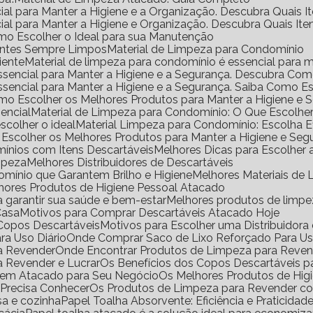
ial para Manter a Higiene e a Organização. Descubra Quais I
ial para Manter a Higiene e Organização. Descubra Quais It
mo Escolher o Ideal para sua Manutenção
ientes Sempre Limpos
Material de Limpeza para Condomínio
iente
Material de limpeza para condomínio é essencial para m
Essencial para Manter a Higiene e a Segurança. Descubra Co
Essencial para Manter a Higiene e a Segurança. Saiba Como E
omo Escolher os Melhores Produtos para Manter a Higiene e 
encial
Material de Limpeza para Condomínio: O Que Escolhe
scolher o ideal
Material Limpeza para Condomínio: Escolha 
 Escolher os Melhores Produtos para Manter a Higiene e Seg
ínios com Itens Descartáveis
Melhores Dicas para Escolher
impeza
Melhores Distribuidores de Descartáveis
omínio que Garantem Brilho e Higiene
Melhores Materiais d
lhores Produtos de Higiene Pessoal Atacado
a garantir sua saúde e bem-estar
Melhores produtos de limp
Casa
Motivos para Comprar Descartáveis Atacado Hoje
e Copos Descartáveis
Motivos para Escolher uma Distribuidor
ra Uso Diário
Onde Comprar Saco de Lixo Reforçado Para Us
ra Revender
Onde Encontrar Produtos de Limpeza para Reve
a Revender e Lucrar
Os Benefícios dos Copos Descartáveis p
l em Atacado para Seu Negócio
Os Melhores Produtos de Hig
 Precisa Conhecer
Os Produtos de Limpeza para Revender 
sa e cozinha
Papel Toalha Absorvente: Eficiência e Praticidad