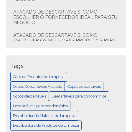
ATACADO DE DESCARTÁVEIS: COMO
ESCOLHER O FORNECEDOR IDEAL PARA SEU
NEGÓCIO
ATACADO DE DESCARTÁVEIS: COMO
ESCOLHER OS MELHORES PRODUTOS PARA
SEU NEGÓCIO
ATACADO DE DESCARTÁVEIS: DICAS PARA
ECONOMIZAR E COMPRAR MELHOR
Tags
ATACADO DE DESCARTÁVEIS: QUALIDADE E
Casa de Produtos de Limpeza
ECONOMIA
Copos Descartáveis Atacado
Copos descartáveis
CASA DE PRODUTOS DE LIMPEZA: TUDO EM
Copos descartáveis
Descartáveis para condomínios
UM LUGAR
Descartáveis para condomínios
COMO ESCOLHER A MELHOR DISTRIBUIDORA
Distribuidor de Material de Limpeza
DE DESCARTÁVEIS PARA SEU NEGÓCIO
Distribuidora de Produtos de Limpeza
COMO ESCOLHER A MELHOR DISTRIBUIDORA