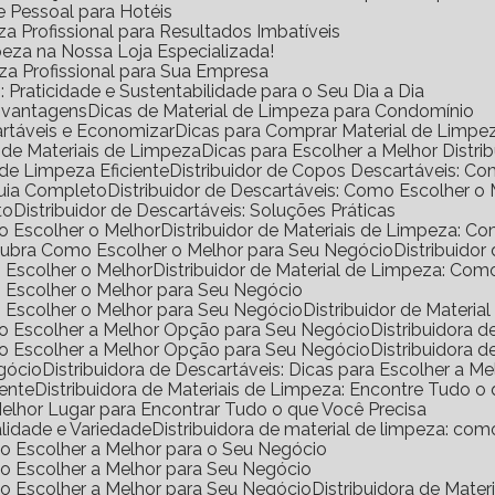
e Pessoal para Hotéis
a Profissional para Resultados Imbatíveis
peza na Nossa Loja Especializada!
eza Profissional para Sua Empresa
Praticidade e Sustentabilidade para o Seu Dia a Dia
s vantagens
Dicas de Material de Limpeza para Condomínio
rtáveis e Economizar
Dicas para Comprar Material de Limp
a de Materiais de Limpeza
Dicas para Escolher a Melhor Distr
de Limpeza Eficiente
Distribuidor de Copos Descartáveis: 
Guia Completo
Distribuidor de Descartáveis: Como Escolher o
to
Distribuidor de Descartáveis: Soluções Práticas
mo Escolher o Melhor
Distribuidor de Materiais de Limpeza: 
escubra Como Escolher o Melhor para Seu Negócio
Distribuido
o Escolher o Melhor
Distribuidor de Material de Limpeza: Co
mo Escolher o Melhor para Seu Negócio
mo Escolher o Melhor para Seu Negócio
Distribuidor de Materi
omo Escolher a Melhor Opção para Seu Negócio
Distribuidora
omo Escolher a Melhor Opção para Seu Negócio
Distribuidora
egócio
Distribuidora de Descartáveis: Dicas para Escolher a Me
iente
Distribuidora de Materiais de Limpeza: Encontre Tudo 
 Melhor Lugar para Encontrar Tudo o que Você Precisa
alidade e Variedade
Distribuidora de material de limpeza: co
omo Escolher a Melhor para o Seu Negócio
omo Escolher a Melhor para Seu Negócio
omo Escolher a Melhor para Seu Negócio
Distribuidora de Mat