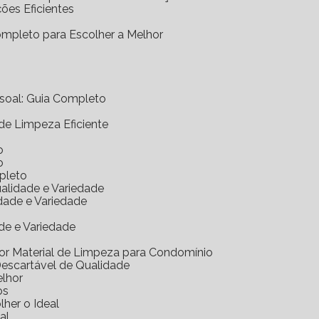
ções Eficientes
Completo para Escolher a Melhor
essoal: Guia Completo
 de Limpeza Eficiente
o
o
mpleto
ualidade e Variedade
idade e Variedade
de e Variedade
hor Material de Limpeza para Condomínio
Descartável de Qualidade
elhor
os
her o Ideal
al