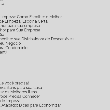
rta
 Limpeza: Como Escolher o Melhor
 de Limpeza: Escolha Certa
elhor para sua empresa
lhor para Sua Empresa
Dia
scolher sua Distribuidora de Descartáveis
 Seu Negócio
para Condomínios
antil
ue você precisa!
res itens para sua casa
rar os Melhores Itens
Você Precisa Conhecer
s de limpeza
za Atacado: Dicas para Economizar