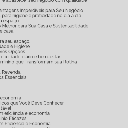
ar e abastecer seu negócio com qualidade
Vantagens Imperdíveis para Seu Negócio
l para higiene e praticidade no dia a dia
eu espaço.
o Melhor para Sua Casa e Sustentabilidade
 e casa
ara seu espaço.
idade e Higiene
hores Opções
 o cuidado diário e bem-estar
Feminino que Transformam sua Rotina
ra Revenda
os Essenciais
e economia
gicos que Você Deve Conhecer
ntável
m eficiência e economia
nio Eficazes
m Eficiência e Economia