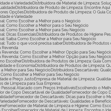
lidade e Variedade
Distribuidora de Material de Limpeza: Solu
Qualidade
Distribuidora de Produto de Limpeza: Encontre Aqui
lhores Opções
Distribuidora de Produto de Limpeza: O Guia 
lidade e Variedade
ssoal: Como Escolher a Melhor para o Negócio
ssoal: Como Escolher a Melhor para o Seu Negócio
ssoal: Como Escolher a Melhor para Seu Negócio
oal: Dicas Essenciais
Distribuidora de Produtos de Higiene P
ssoal: Saiba Como Escolher a Melhor para Seu Negócio
soal: Tudo o que você precisa saber
Distribuidora de Produtos
ra Revenda
ara Revenda: Como Escolher a Melhor Opção para Seu Negóci
ara Revenda: Como Escolher a Melhor Opção para Seu Negóci
omo Escolher
Distribuidora de Produtos de Limpeza: Guia Co
ualidade e Economia
Distribuidora de Produtos de Limpeza: Q
er a Melhor para Seu Negócio
Distribuidora Descartáveis: Qual
al: Como Escolher a Melhor para Seu Negócio
dade e Preço Justo
Empresa de Material de Limpeza: Qualida
utos de Limpeza para Sua Empresa
ne Pessoal Atacado com Preços Imbatíveis
Escolhendo o Mel
dor de Copo Descartável de Qualidade
Fornecedor de Copo 
alidade
Fornecedor de Descartáveis: Dicas para Escolher o M
Variedade
Fornecedor de Descartáveis: Qualidades e Benefíci
ene
Fornecedor de Material de Limpeza e Higiene: Como Escol
o Escolher
Fornecedor de Material de Limpeza: Encontre o Ide