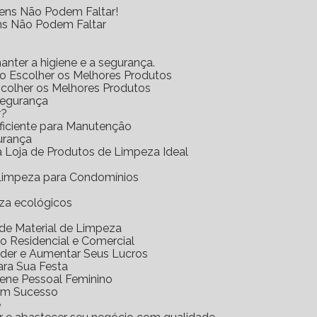
tens Não Podem Faltar!
ens Não Podem Faltar
anter a higiene e a segurança.
mo Escolher os Melhores Produtos
scolher os Melhores Produtos
Segurança
r?
Eficiente para Manutenção
urança
 a Loja de Produtos de Limpeza Ideal
e Limpeza para Condomínios
eza ecológicos
a de Material de Limpeza
o Residencial e Comercial
nder e Aumentar Seus Lucros
ara Sua Festa
iene Pessoal Feminino
com Sucesso
e