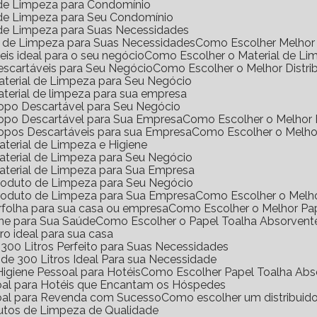
l de Limpeza para Condomínio
l de Limpeza para Seu Condomínio
l de Limpeza para Suas Necessidades
s de Limpeza para Suas Necessidades
Como Escolher Melhor 
eis ideal para o seu negócio
Como Escolher o Material de Li
Descartáveis para Seu Negócio
Como Escolher o Melhor Distri
Material de Limpeza para Seu Negócio
aterial de limpeza para sua empresa
Copo Descartável para Seu Negócio
Copo Descartável para Sua Empresa
Como Escolher o Melhor
Copos Descartáveis para sua Empresa
Como Escolher o Melho
terial de Limpeza e Higiene
aterial de Limpeza para Seu Negócio
aterial de Limpeza para Sua Empresa
Produto de Limpeza para Seu Negócio
Produto de Limpeza para Sua Empresa
Como Escolher o Melh
erfolha para sua casa ou empresa
Como Escolher o Melhor Pa
ene para Sua Saúde
Como Escolher o Papel Toalha Absorvent
ro ideal para sua casa
300 Litros Perfeito para Suas Necessidades
de 300 Litros Ideal Para sua Necessidade
igiene Pessoal para Hotéis
Como Escolher Papel Toalha Abs
soal para Hotéis que Encantam os Hóspedes
soal para Revenda com Sucesso
Como escolher um distribuid
dutos de Limpeza de Qualidade