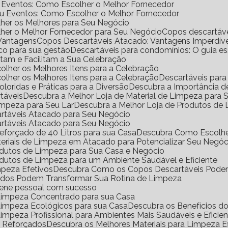
e Eventos: Como Escolher o Melhor Fornecedor
ou Eventos: Como Escolher o Melhor Fornecedor
her os Melhores para Seu Negócio
her o Melhor Fornecedor para Seu Negócio
Copos descartáv
 Vantagens
Copos Descartáveis Atacado: Vantagens Imperdíve
ico para sua gestão
Descartáveis para condomínios: O guia e
antam e Facilitam a Sua Celebração
scolher os Melhores Itens para a Celebração
scolher os Melhores Itens para a Celebração
Descartáveis para
Coloridas e Práticas para a Diversão
Descubra a Importância 
rtáveis
Descubra a Melhor Loja de Material de Limpeza para
impeza para Seu Lar
Descubra a Melhor Loja de Produtos de
artáveis Atacado para Seu Negócio
artáveis Atacado para Seu Negócio
eforçado de 40 Litros para sua Casa
Descubra Como Escolhe
eriais de Limpeza em Atacado para Potencializar Seu Negóc
odutos de Limpeza para Sua Casa e Negócio
dutos de Limpeza para um Ambiente Saudável e Eficiente
mpeza Efetivos
Descubra Como os Copos Descartáveis Podem
ados Podem Transformar Sua Rotina de Limpeza
iene pessoal com sucesso
 Limpeza Concentrado para sua Casa
 Limpeza Ecológicos para sua Casa
Descubra os Benefícios 
Limpeza Profissional para Ambientes Mais Saudáveis e Eficie
o Reforçados
Descubra os Melhores Materiais para Limpeza Ef