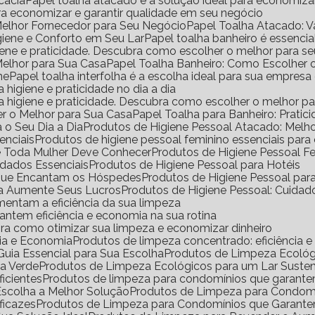
icácia
Papel toalha atacado é a solução ideal para economiz
ara economizar e garantir qualidade em seu negócio
Melhor Fornecedor para Seu Negócio
Papel Toalha Atacado: 
igiene e Conforto em Seu Lar
Papel toalha banheiro é essencia
igiene e praticidade. Descubra como escolher o melhor para s
Melhor para Sua Casa
Papel Toalha Banheiro: Como Escolher 
ne
Papel toalha interfolha é a escolha ideal para sua empresa
a higiene e praticidade no dia a dia
ara higiene e praticidade. Descubra como escolher o melhor p
er o Melhor para Sua Casa
Papel Toalha para Banheiro: Pratic
 o Seu Dia a Dia
Produtos de Higiene Pessoal Atacado: Mel
enciais
Produtos de higiene pessoal feminino essenciais para
ue Toda Mulher Deve Conhecer
Produtos de Higiene Pessoal 
idados Essenciais
Produtos de Higiene Pessoal para Hotéis
s que Encantam os Hóspedes
Produtos de Higiene Pessoal pa
da Aumente Seus Lucros
Produtos de Higiene Pessoal: Cuidad
mentam a eficiência da sua limpeza
antem eficiência e economia na sua rotina
ra como otimizar sua limpeza e economizar dinheiro
cia e Economia
Produtos de limpeza concentrado: eficiência 
uia Essencial para Sua Escolha
Produtos de Limpeza Ecoló
sa Verde
Produtos de Limpeza Ecológicos para um Lar Suste
icientes
Produtos de limpeza para condomínios que garante
Escolha a Melhor Solução
Produtos de Limpeza para Condomí
ficazes
Produtos de Limpeza para Condomínios que Garante