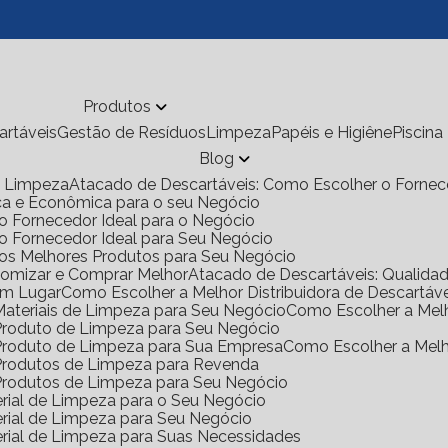
Produtos
cartáveis
Gestão de Resíduos
Limpeza
Papéis e Higiêne
Piscina
Blog
de Limpeza
Atacado de Descartáveis: Como Escolher o Fornec
ica e Econômica para o seu Negócio
o Fornecedor Ideal para o Negócio
 o Fornecedor Ideal para Seu Negócio
 os Melhores Produtos para Seu Negócio
onomizar e Comprar Melhor
Atacado de Descartáveis: Qualid
Um Lugar
Como Escolher a Melhor Distribuidora de Descartáv
 Materiais de Limpeza para Seu Negócio
Como Escolher a Mel
e Produto de Limpeza para Seu Negócio
e Produto de Limpeza para Sua Empresa
Como Escolher a Mel
e Produtos de Limpeza para Revenda
e Produtos de Limpeza para Seu Negócio
rial de Limpeza para o Seu Negócio
rial de Limpeza para Seu Negócio
rial de Limpeza para Suas Necessidades