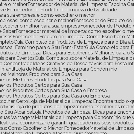
ntre o Melhor
Fornecedor de Material de Limpeza: Escolha Ce
vel
Fornecedor de Produto de Limpeza de Qualidade
para sua empresa e como escolher o melhor
empresas: como escolher o melhor
Fornecedor de Produto de
 escolher o melhor para sua empresa
Fornecedor de Produto
e Saber
Fornecedor material de limpeza: como escolher o m
presas
Fornecedor Produto de Limpeza: Como Escolher o Me
mpleto
Guia Completo de Produtos de Limpeza para o Dia a 
Pessoal Feminino para o Seu Bem-Estar
Guia Completo para E
rodutos de Limpeza: Dicas para Escolher os Melhores para o
eis para Eventos
Guia Completo sobre Material de Limpeza 
za Concentrado
Ideias Criativas de Descartáveis para Festa Inf
Infantil
Loja de Material de Limpeza para Condomínio
ir os Melhores Produtos para Sua Casa
her os Melhores Produtos para Sua Casa
her os Produtos Certos para Sua Casa
her os Produtos Certos para Sua Casa e Empresa
lher os Produtos Certos para Sua Casa ou Empresa
scolher Certo
Loja de Material de Limpeza: Encontre tudo o q
rdíveis
Loja de produtos de limpeza: como escolher os melho
ao Seu Alcance
Loja Produtos de Limpeza: Dicas para Encont
e suas Vantagens
Materiais de Limpeza para Condomínio que 
ideal para economizar e garantir qualidade nos seus produto
sas: Como Escolher o Melhor Fornecedor
Material de Limpe
Já!
Material de Limpeza Atacado: Guia Completo