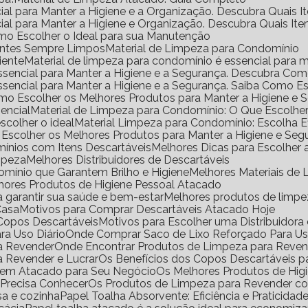
ial para Manter a Higiene e a Organização. Descubra Quais I
ial para Manter a Higiene e Organização. Descubra Quais It
mo Escolher o Ideal para sua Manutenção
ientes Sempre Limpos
Material de Limpeza para Condomínio
iente
Material de limpeza para condomínio é essencial para m
Essencial para Manter a Higiene e a Segurança. Descubra Co
Essencial para Manter a Higiene e a Segurança. Saiba Como E
omo Escolher os Melhores Produtos para Manter a Higiene e 
encial
Material de Limpeza para Condomínio: O Que Escolhe
scolher o ideal
Material Limpeza para Condomínio: Escolha 
 Escolher os Melhores Produtos para Manter a Higiene e Seg
ínios com Itens Descartáveis
Melhores Dicas para Escolher
impeza
Melhores Distribuidores de Descartáveis
omínio que Garantem Brilho e Higiene
Melhores Materiais d
lhores Produtos de Higiene Pessoal Atacado
a garantir sua saúde e bem-estar
Melhores produtos de limp
Casa
Motivos para Comprar Descartáveis Atacado Hoje
e Copos Descartáveis
Motivos para Escolher uma Distribuidor
ra Uso Diário
Onde Comprar Saco de Lixo Reforçado Para Us
ra Revender
Onde Encontrar Produtos de Limpeza para Reve
a Revender e Lucrar
Os Benefícios dos Copos Descartáveis p
l em Atacado para Seu Negócio
Os Melhores Produtos de Hig
 Precisa Conhecer
Os Produtos de Limpeza para Revender 
sa e cozinha
Papel Toalha Absorvente: Eficiência e Praticidad