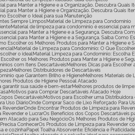
ial para Manter a Higiene e a Organização. Descubra Quais I
ial para Manter a Higiene e Organização. Descubra Quais It
mo Escolher o Ideal para sua Manutenção
ientes Sempre Limpos
Material de Limpeza para Condomínio
iente
Material de limpeza para condomínio é essencial para m
Essencial para Manter a Higiene e a Segurança. Descubra Co
Essencial para Manter a Higiene e a Segurança. Saiba Como E
omo Escolher os Melhores Produtos para Manter a Higiene e 
encial
Material de Limpeza para Condomínio: O Que Escolhe
scolher o ideal
Material Limpeza para Condomínio: Escolha 
 Escolher os Melhores Produtos para Manter a Higiene e Seg
ínios com Itens Descartáveis
Melhores Dicas para Escolher
impeza
Melhores Distribuidores de Descartáveis
omínio que Garantem Brilho e Higiene
Melhores Materiais d
lhores Produtos de Higiene Pessoal Atacado
a garantir sua saúde e bem-estar
Melhores produtos de limp
Casa
Motivos para Comprar Descartáveis Atacado Hoje
e Copos Descartáveis
Motivos para Escolher uma Distribuidor
ra Uso Diário
Onde Comprar Saco de Lixo Reforçado Para Us
ra Revender
Onde Encontrar Produtos de Limpeza para Reve
a Revender e Lucrar
Os Benefícios dos Copos Descartáveis p
l em Atacado para Seu Negócio
Os Melhores Produtos de Hig
 Precisa Conhecer
Os Produtos de Limpeza para Revender 
sa e cozinha
Papel Toalha Absorvente: Eficiência e Praticidad