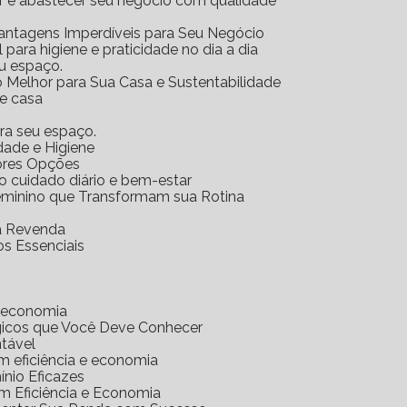
ar e abastecer seu negócio com qualidade
Vantagens Imperdíveis para Seu Negócio
l para higiene e praticidade no dia a dia
eu espaço.
o Melhor para Sua Casa e Sustentabilidade
 e casa
ara seu espaço.
idade e Higiene
hores Opções
 o cuidado diário e bem-estar
Feminino que Transformam sua Rotina
ra Revenda
os Essenciais
e economia
gicos que Você Deve Conhecer
ntável
m eficiência e economia
nio Eficazes
m Eficiência e Economia