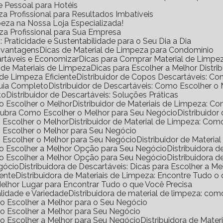
e Pessoal para Hotéis
a Profissional para Resultados Imbatíveis
peza na Nossa Loja Especializada!
eza Profissional para Sua Empresa
Praticidade e Sustentabilidade para o Seu Dia a Dia
s vantagens
Dicas de Material de Limpeza para Condomínio
rtáveis e Economizar
Dicas para Comprar Material de Limp
a de Materiais de Limpeza
Dicas para Escolher a Melhor Distr
de Limpeza Eficiente
Distribuidor de Copos Descartáveis: 
Guia Completo
Distribuidor de Descartáveis: Como Escolher o
to
Distribuidor de Descartáveis: Soluções Práticas
mo Escolher o Melhor
Distribuidor de Materiais de Limpeza: 
escubra Como Escolher o Melhor para Seu Negócio
Distribuido
o Escolher o Melhor
Distribuidor de Material de Limpeza: Co
mo Escolher o Melhor para Seu Negócio
mo Escolher o Melhor para Seu Negócio
Distribuidor de Materi
omo Escolher a Melhor Opção para Seu Negócio
Distribuidora
omo Escolher a Melhor Opção para Seu Negócio
Distribuidora
egócio
Distribuidora de Descartáveis: Dicas para Escolher a Me
iente
Distribuidora de Materiais de Limpeza: Encontre Tudo 
 Melhor Lugar para Encontrar Tudo o que Você Precisa
alidade e Variedade
Distribuidora de material de limpeza: co
omo Escolher a Melhor para o Seu Negócio
omo Escolher a Melhor para Seu Negócio
omo Escolher a Melhor para Seu Negócio
Distribuidora de Mat