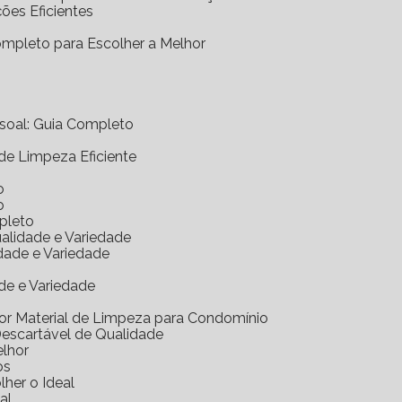
ções Eficientes
Completo para Escolher a Melhor
essoal: Guia Completo
 de Limpeza Eficiente
o
o
mpleto
ualidade e Variedade
idade e Variedade
de e Variedade
hor Material de Limpeza para Condomínio
Descartável de Qualidade
elhor
os
her o Ideal
al