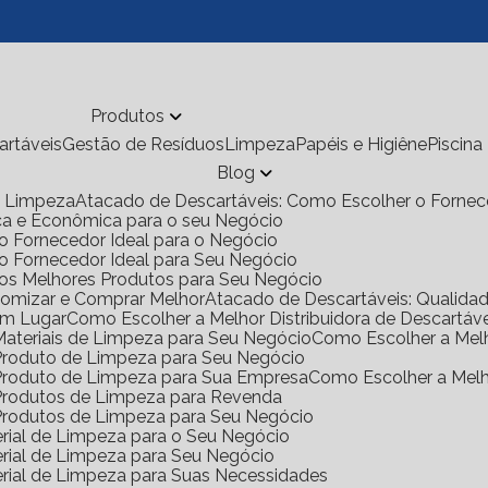
Produtos
cartáveis
Gestão de Resíduos
Limpeza
Papéis e Higiêne
Piscina
Blog
de Limpeza
Atacado de Descartáveis: Como Escolher o Fornec
ica e Econômica para o seu Negócio
o Fornecedor Ideal para o Negócio
 o Fornecedor Ideal para Seu Negócio
 os Melhores Produtos para Seu Negócio
onomizar e Comprar Melhor
Atacado de Descartáveis: Qualid
Um Lugar
Como Escolher a Melhor Distribuidora de Descartáv
 Materiais de Limpeza para Seu Negócio
Como Escolher a Mel
e Produto de Limpeza para Seu Negócio
e Produto de Limpeza para Sua Empresa
Como Escolher a Mel
e Produtos de Limpeza para Revenda
e Produtos de Limpeza para Seu Negócio
rial de Limpeza para o Seu Negócio
rial de Limpeza para Seu Negócio
rial de Limpeza para Suas Necessidades