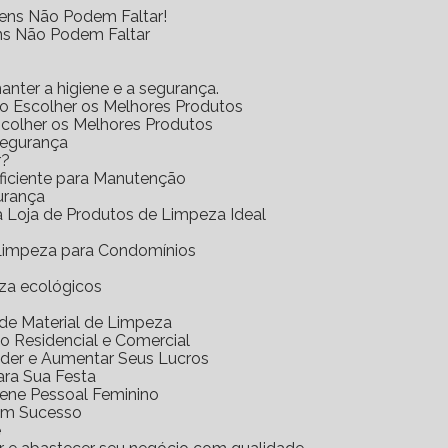
tens Não Podem Faltar!
ens Não Podem Faltar
anter a higiene e a segurança.
mo Escolher os Melhores Produtos
scolher os Melhores Produtos
Segurança
r?
Eficiente para Manutenção
urança
 a Loja de Produtos de Limpeza Ideal
e Limpeza para Condomínios
eza ecológicos
a de Material de Limpeza
o Residencial e Comercial
nder e Aumentar Seus Lucros
ara Sua Festa
iene Pessoal Feminino
com Sucesso
e