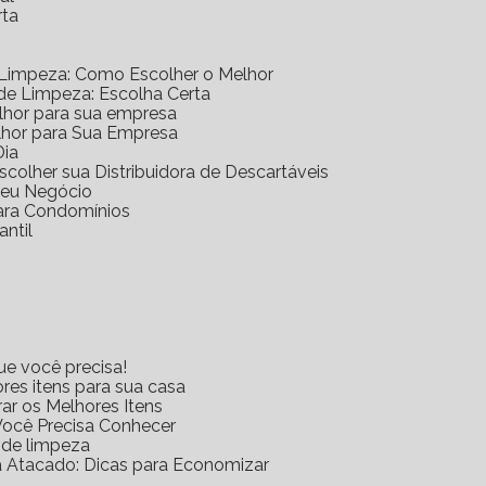
rta
 Limpeza: Como Escolher o Melhor
 de Limpeza: Escolha Certa
elhor para sua empresa
lhor para Sua Empresa
Dia
scolher sua Distribuidora de Descartáveis
 Seu Negócio
para Condomínios
antil
ue você precisa!
res itens para sua casa
rar os Melhores Itens
Você Precisa Conhecer
s de limpeza
za Atacado: Dicas para Economizar