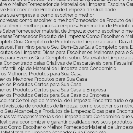
ntre o Melhor
Fornecedor de Material de Limpeza: Escolha Ce
vel
Fornecedor de Produto de Limpeza de Qualidade
para sua empresa e como escolher o melhor
empresas: como escolher o melhor
Fornecedor de Produto de
 escolher o melhor para sua empresa
Fornecedor de Produto
e Saber
Fornecedor material de limpeza: como escolher o m
presas
Fornecedor Produto de Limpeza: Como Escolher o Me
mpleto
Guia Completo de Produtos de Limpeza para o Dia a 
Pessoal Feminino para o Seu Bem-Estar
Guia Completo para E
rodutos de Limpeza: Dicas para Escolher os Melhores para o
eis para Eventos
Guia Completo sobre Material de Limpeza 
za Concentrado
Ideias Criativas de Descartáveis para Festa Inf
Infantil
Loja de Material de Limpeza para Condomínio
ir os Melhores Produtos para Sua Casa
her os Melhores Produtos para Sua Casa
her os Produtos Certos para Sua Casa
her os Produtos Certos para Sua Casa e Empresa
lher os Produtos Certos para Sua Casa ou Empresa
scolher Certo
Loja de Material de Limpeza: Encontre tudo o q
rdíveis
Loja de produtos de limpeza: como escolher os melho
ao Seu Alcance
Loja Produtos de Limpeza: Dicas para Encont
e suas Vantagens
Materiais de Limpeza para Condomínio que 
ideal para economizar e garantir qualidade nos seus produto
sas: Como Escolher o Melhor Fornecedor
Material de Limpe
Já!
Material de Limpeza Atacado: Guia Completo