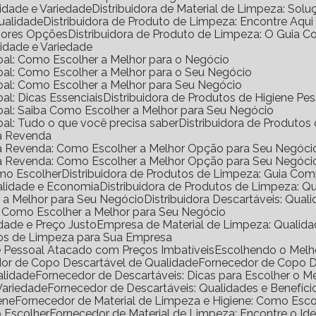
lidade e Variedade
Distribuidora de Material de Limpeza: Solu
Qualidade
Distribuidora de Produto de Limpeza: Encontre Aqui
lhores Opções
Distribuidora de Produto de Limpeza: O Guia 
lidade e Variedade
ssoal: Como Escolher a Melhor para o Negócio
ssoal: Como Escolher a Melhor para o Seu Negócio
ssoal: Como Escolher a Melhor para Seu Negócio
oal: Dicas Essenciais
Distribuidora de Produtos de Higiene P
ssoal: Saiba Como Escolher a Melhor para Seu Negócio
soal: Tudo o que você precisa saber
Distribuidora de Produtos
ra Revenda
ara Revenda: Como Escolher a Melhor Opção para Seu Negóci
ara Revenda: Como Escolher a Melhor Opção para Seu Negóci
omo Escolher
Distribuidora de Produtos de Limpeza: Guia Co
ualidade e Economia
Distribuidora de Produtos de Limpeza: Q
er a Melhor para Seu Negócio
Distribuidora Descartáveis: Qual
al: Como Escolher a Melhor para Seu Negócio
dade e Preço Justo
Empresa de Material de Limpeza: Qualida
utos de Limpeza para Sua Empresa
ne Pessoal Atacado com Preços Imbatíveis
Escolhendo o Mel
dor de Copo Descartável de Qualidade
Fornecedor de Copo 
alidade
Fornecedor de Descartáveis: Dicas para Escolher o M
Variedade
Fornecedor de Descartáveis: Qualidades e Benefíci
ene
Fornecedor de Material de Limpeza e Higiene: Como Escol
o Escolher
Fornecedor de Material de Limpeza: Encontre o Ide