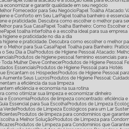
icácia
Papel toalha atacado é a solução ideal para economiz
ara economizar e garantir qualidade em seu negócio
Melhor Fornecedor para Seu Negócio
Papel Toalha Atacado: 
igiene e Conforto em Seu Lar
Papel toalha banheiro é essencia
igiene e praticidade. Descubra como escolher o melhor para s
Melhor para Sua Casa
Papel Toalha Banheiro: Como Escolher 
ne
Papel toalha interfolha é a escolha ideal para sua empresa
a higiene e praticidade no dia a dia
ara higiene e praticidade. Descubra como escolher o melhor p
er o Melhor para Sua Casa
Papel Toalha para Banheiro: Pratic
 o Seu Dia a Dia
Produtos de Higiene Pessoal Atacado: Mel
enciais
Produtos de higiene pessoal feminino essenciais para
ue Toda Mulher Deve Conhecer
Produtos de Higiene Pessoal 
idados Essenciais
Produtos de Higiene Pessoal para Hotéis
s que Encantam os Hóspedes
Produtos de Higiene Pessoal pa
da Aumente Seus Lucros
Produtos de Higiene Pessoal: Cuidad
mentam a eficiência da sua limpeza
antem eficiência e economia na sua rotina
ra como otimizar sua limpeza e economizar dinheiro
cia e Economia
Produtos de limpeza concentrado: eficiência 
uia Essencial para Sua Escolha
Produtos de Limpeza Ecoló
sa Verde
Produtos de Limpeza Ecológicos para um Lar Suste
icientes
Produtos de limpeza para condomínios que garante
Escolha a Melhor Solução
Produtos de Limpeza para Condomí
ficazes
Produtos de Limpeza para Condomínios que Garante