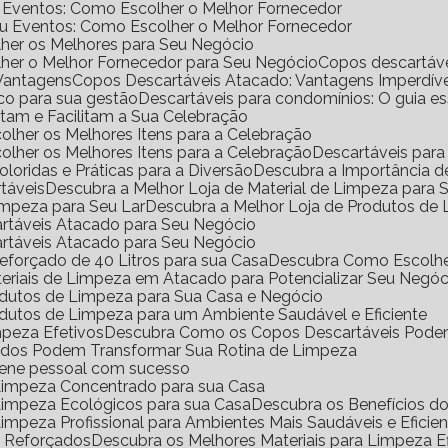
e Eventos: Como Escolher o Melhor Fornecedor
ou Eventos: Como Escolher o Melhor Fornecedor
her os Melhores para Seu Negócio
her o Melhor Fornecedor para Seu Negócio
Copos descartáv
 Vantagens
Copos Descartáveis Atacado: Vantagens Imperdíve
ico para sua gestão
Descartáveis para condomínios: O guia e
antam e Facilitam a Sua Celebração
scolher os Melhores Itens para a Celebração
scolher os Melhores Itens para a Celebração
Descartáveis para
Coloridas e Práticas para a Diversão
Descubra a Importância 
rtáveis
Descubra a Melhor Loja de Material de Limpeza para
impeza para Seu Lar
Descubra a Melhor Loja de Produtos de
artáveis Atacado para Seu Negócio
artáveis Atacado para Seu Negócio
eforçado de 40 Litros para sua Casa
Descubra Como Escolhe
eriais de Limpeza em Atacado para Potencializar Seu Negóc
odutos de Limpeza para Sua Casa e Negócio
dutos de Limpeza para um Ambiente Saudável e Eficiente
mpeza Efetivos
Descubra Como os Copos Descartáveis Podem
ados Podem Transformar Sua Rotina de Limpeza
iene pessoal com sucesso
 Limpeza Concentrado para sua Casa
 Limpeza Ecológicos para sua Casa
Descubra os Benefícios 
Limpeza Profissional para Ambientes Mais Saudáveis e Eficie
o Reforçados
Descubra os Melhores Materiais para Limpeza Ef