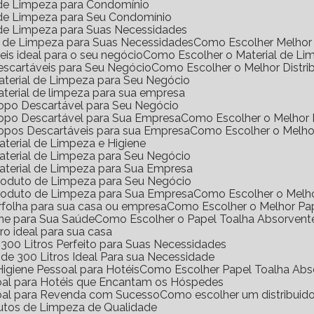
l de Limpeza para Condomínio
l de Limpeza para Seu Condomínio
l de Limpeza para Suas Necessidades
s de Limpeza para Suas Necessidades
Como Escolher Melhor 
eis ideal para o seu negócio
Como Escolher o Material de Li
Descartáveis para Seu Negócio
Como Escolher o Melhor Distri
Material de Limpeza para Seu Negócio
aterial de limpeza para sua empresa
Copo Descartável para Seu Negócio
Copo Descartável para Sua Empresa
Como Escolher o Melhor
Copos Descartáveis para sua Empresa
Como Escolher o Melho
terial de Limpeza e Higiene
aterial de Limpeza para Seu Negócio
aterial de Limpeza para Sua Empresa
Produto de Limpeza para Seu Negócio
Produto de Limpeza para Sua Empresa
Como Escolher o Melh
erfolha para sua casa ou empresa
Como Escolher o Melhor Pa
ene para Sua Saúde
Como Escolher o Papel Toalha Absorvent
ro ideal para sua casa
300 Litros Perfeito para Suas Necessidades
de 300 Litros Ideal Para sua Necessidade
igiene Pessoal para Hotéis
Como Escolher Papel Toalha Abs
soal para Hotéis que Encantam os Hóspedes
soal para Revenda com Sucesso
Como escolher um distribuid
dutos de Limpeza de Qualidade