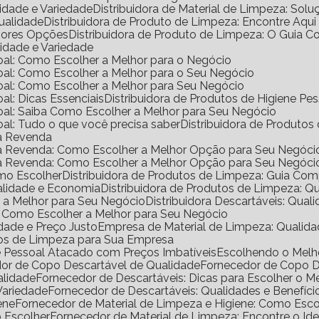
lidade e Variedade
Distribuidora de Material de Limpeza: Solu
Qualidade
Distribuidora de Produto de Limpeza: Encontre Aqui
lhores Opções
Distribuidora de Produto de Limpeza: O Guia 
lidade e Variedade
ssoal: Como Escolher a Melhor para o Negócio
ssoal: Como Escolher a Melhor para o Seu Negócio
ssoal: Como Escolher a Melhor para Seu Negócio
oal: Dicas Essenciais
Distribuidora de Produtos de Higiene P
ssoal: Saiba Como Escolher a Melhor para Seu Negócio
soal: Tudo o que você precisa saber
Distribuidora de Produtos
ra Revenda
ara Revenda: Como Escolher a Melhor Opção para Seu Negóci
ara Revenda: Como Escolher a Melhor Opção para Seu Negóci
omo Escolher
Distribuidora de Produtos de Limpeza: Guia Co
ualidade e Economia
Distribuidora de Produtos de Limpeza: Q
er a Melhor para Seu Negócio
Distribuidora Descartáveis: Qual
al: Como Escolher a Melhor para Seu Negócio
dade e Preço Justo
Empresa de Material de Limpeza: Qualida
utos de Limpeza para Sua Empresa
ne Pessoal Atacado com Preços Imbatíveis
Escolhendo o Mel
dor de Copo Descartável de Qualidade
Fornecedor de Copo 
alidade
Fornecedor de Descartáveis: Dicas para Escolher o M
Variedade
Fornecedor de Descartáveis: Qualidades e Benefíci
ene
Fornecedor de Material de Limpeza e Higiene: Como Escol
o Escolher
Fornecedor de Material de Limpeza: Encontre o Ide