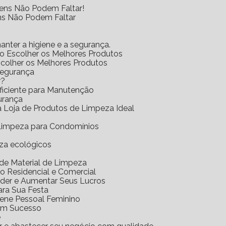
tens Não Podem Faltar!
ens Não Podem Faltar
anter a higiene e a segurança.
mo Escolher os Melhores Produtos
scolher os Melhores Produtos
Segurança
r?
Eficiente para Manutenção
urança
 a Loja de Produtos de Limpeza Ideal
e Limpeza para Condomínios
eza ecológicos
a de Material de Limpeza
o Residencial e Comercial
nder e Aumentar Seus Lucros
ara Sua Festa
iene Pessoal Feminino
com Sucesso
e