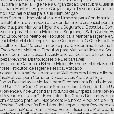
ial para Manter a Higiene e a Organização. Descubra Quais I
ial para Manter a Higiene e Organização. Descubra Quais It
mo Escolher o Ideal para sua Manutenção
ientes Sempre Limpos
Material de Limpeza para Condomínio
iente
Material de limpeza para condomínio é essencial para m
Essencial para Manter a Higiene e a Segurança. Descubra Co
Essencial para Manter a Higiene e a Segurança. Saiba Como E
omo Escolher os Melhores Produtos para Manter a Higiene e 
encial
Material de Limpeza para Condomínio: O Que Escolhe
scolher o ideal
Material Limpeza para Condomínio: Escolha 
 Escolher os Melhores Produtos para Manter a Higiene e Seg
ínios com Itens Descartáveis
Melhores Dicas para Escolher
impeza
Melhores Distribuidores de Descartáveis
omínio que Garantem Brilho e Higiene
Melhores Materiais d
lhores Produtos de Higiene Pessoal Atacado
a garantir sua saúde e bem-estar
Melhores produtos de limp
Casa
Motivos para Comprar Descartáveis Atacado Hoje
e Copos Descartáveis
Motivos para Escolher uma Distribuidor
ra Uso Diário
Onde Comprar Saco de Lixo Reforçado Para Us
ra Revender
Onde Encontrar Produtos de Limpeza para Reve
a Revender e Lucrar
Os Benefícios dos Copos Descartáveis p
l em Atacado para Seu Negócio
Os Melhores Produtos de Hig
 Precisa Conhecer
Os Produtos de Limpeza para Revender 
sa e cozinha
Papel Toalha Absorvente: Eficiência e Praticidad