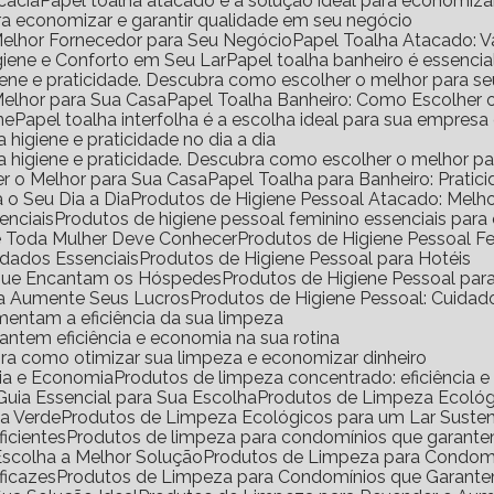
icácia
Papel toalha atacado é a solução ideal para economiz
ara economizar e garantir qualidade em seu negócio
Melhor Fornecedor para Seu Negócio
Papel Toalha Atacado: 
igiene e Conforto em Seu Lar
Papel toalha banheiro é essencia
igiene e praticidade. Descubra como escolher o melhor para s
Melhor para Sua Casa
Papel Toalha Banheiro: Como Escolher 
ne
Papel toalha interfolha é a escolha ideal para sua empresa
a higiene e praticidade no dia a dia
ara higiene e praticidade. Descubra como escolher o melhor p
er o Melhor para Sua Casa
Papel Toalha para Banheiro: Pratic
 o Seu Dia a Dia
Produtos de Higiene Pessoal Atacado: Mel
enciais
Produtos de higiene pessoal feminino essenciais para
ue Toda Mulher Deve Conhecer
Produtos de Higiene Pessoal 
idados Essenciais
Produtos de Higiene Pessoal para Hotéis
s que Encantam os Hóspedes
Produtos de Higiene Pessoal pa
da Aumente Seus Lucros
Produtos de Higiene Pessoal: Cuidad
mentam a eficiência da sua limpeza
antem eficiência e economia na sua rotina
ra como otimizar sua limpeza e economizar dinheiro
cia e Economia
Produtos de limpeza concentrado: eficiência 
uia Essencial para Sua Escolha
Produtos de Limpeza Ecoló
sa Verde
Produtos de Limpeza Ecológicos para um Lar Suste
icientes
Produtos de limpeza para condomínios que garante
Escolha a Melhor Solução
Produtos de Limpeza para Condomí
ficazes
Produtos de Limpeza para Condomínios que Garante