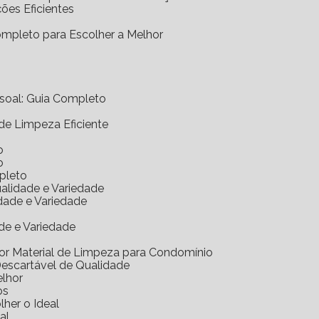
ções Eficientes
Completo para Escolher a Melhor
essoal: Guia Completo
 de Limpeza Eficiente
o
o
mpleto
ualidade e Variedade
idade e Variedade
de e Variedade
hor Material de Limpeza para Condomínio
Descartável de Qualidade
elhor
os
her o Ideal
al