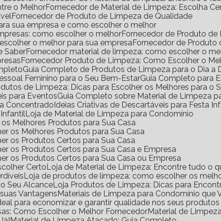
ntre o Melhor
Fornecedor de Material de Limpeza: Escolha Ce
vel
Fornecedor de Produto de Limpeza de Qualidade
para sua empresa e como escolher o melhor
empresas: como escolher o melhor
Fornecedor de Produto de
 escolher o melhor para sua empresa
Fornecedor de Produto
e Saber
Fornecedor material de limpeza: como escolher o m
presas
Fornecedor Produto de Limpeza: Como Escolher o Me
mpleto
Guia Completo de Produtos de Limpeza para o Dia a 
Pessoal Feminino para o Seu Bem-Estar
Guia Completo para E
rodutos de Limpeza: Dicas para Escolher os Melhores para o
eis para Eventos
Guia Completo sobre Material de Limpeza 
za Concentrado
Ideias Criativas de Descartáveis para Festa Inf
Infantil
Loja de Material de Limpeza para Condomínio
ir os Melhores Produtos para Sua Casa
her os Melhores Produtos para Sua Casa
her os Produtos Certos para Sua Casa
her os Produtos Certos para Sua Casa e Empresa
lher os Produtos Certos para Sua Casa ou Empresa
scolher Certo
Loja de Material de Limpeza: Encontre tudo o q
rdíveis
Loja de produtos de limpeza: como escolher os melho
ao Seu Alcance
Loja Produtos de Limpeza: Dicas para Encont
e suas Vantagens
Materiais de Limpeza para Condomínio que 
ideal para economizar e garantir qualidade nos seus produto
sas: Como Escolher o Melhor Fornecedor
Material de Limpe
Já!
Material de Limpeza Atacado: Guia Completo