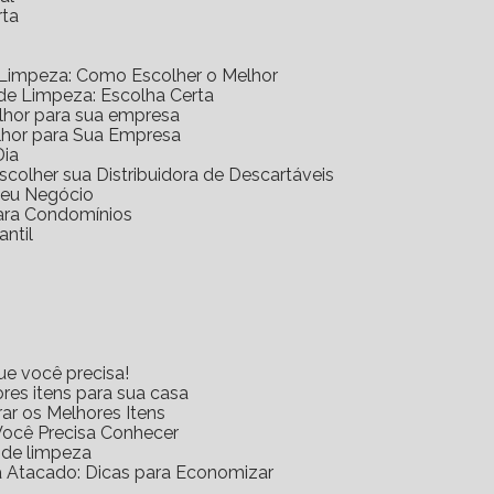
rta
 Limpeza: Como Escolher o Melhor
 de Limpeza: Escolha Certa
elhor para sua empresa
lhor para Sua Empresa
Dia
scolher sua Distribuidora de Descartáveis
 Seu Negócio
para Condomínios
antil
ue você precisa!
res itens para sua casa
rar os Melhores Itens
Você Precisa Conhecer
s de limpeza
za Atacado: Dicas para Economizar