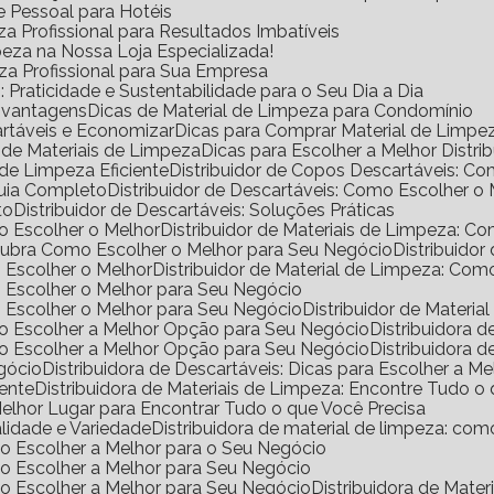
e Pessoal para Hotéis
a Profissional para Resultados Imbatíveis
peza na Nossa Loja Especializada!
eza Profissional para Sua Empresa
Praticidade e Sustentabilidade para o Seu Dia a Dia
s vantagens
Dicas de Material de Limpeza para Condomínio
rtáveis e Economizar
Dicas para Comprar Material de Limp
a de Materiais de Limpeza
Dicas para Escolher a Melhor Distr
de Limpeza Eficiente
Distribuidor de Copos Descartáveis: 
Guia Completo
Distribuidor de Descartáveis: Como Escolher o
to
Distribuidor de Descartáveis: Soluções Práticas
mo Escolher o Melhor
Distribuidor de Materiais de Limpeza: 
escubra Como Escolher o Melhor para Seu Negócio
Distribuido
o Escolher o Melhor
Distribuidor de Material de Limpeza: Co
mo Escolher o Melhor para Seu Negócio
mo Escolher o Melhor para Seu Negócio
Distribuidor de Materi
omo Escolher a Melhor Opção para Seu Negócio
Distribuidora
omo Escolher a Melhor Opção para Seu Negócio
Distribuidora
egócio
Distribuidora de Descartáveis: Dicas para Escolher a Me
iente
Distribuidora de Materiais de Limpeza: Encontre Tudo 
 Melhor Lugar para Encontrar Tudo o que Você Precisa
alidade e Variedade
Distribuidora de material de limpeza: co
omo Escolher a Melhor para o Seu Negócio
omo Escolher a Melhor para Seu Negócio
omo Escolher a Melhor para Seu Negócio
Distribuidora de Mat