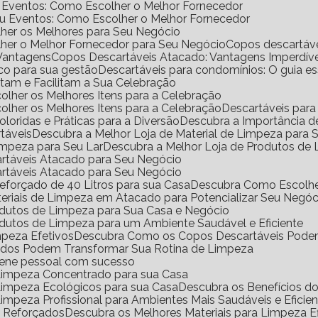
e Eventos: Como Escolher o Melhor Fornecedor
ou Eventos: Como Escolher o Melhor Fornecedor
her os Melhores para Seu Negócio
her o Melhor Fornecedor para Seu Negócio
Copos descartáv
 Vantagens
Copos Descartáveis Atacado: Vantagens Imperdíve
ico para sua gestão
Descartáveis para condomínios: O guia e
antam e Facilitam a Sua Celebração
scolher os Melhores Itens para a Celebração
scolher os Melhores Itens para a Celebração
Descartáveis para
Coloridas e Práticas para a Diversão
Descubra a Importância 
rtáveis
Descubra a Melhor Loja de Material de Limpeza para
impeza para Seu Lar
Descubra a Melhor Loja de Produtos de
artáveis Atacado para Seu Negócio
artáveis Atacado para Seu Negócio
eforçado de 40 Litros para sua Casa
Descubra Como Escolhe
eriais de Limpeza em Atacado para Potencializar Seu Negóc
odutos de Limpeza para Sua Casa e Negócio
dutos de Limpeza para um Ambiente Saudável e Eficiente
mpeza Efetivos
Descubra Como os Copos Descartáveis Podem
ados Podem Transformar Sua Rotina de Limpeza
iene pessoal com sucesso
 Limpeza Concentrado para sua Casa
 Limpeza Ecológicos para sua Casa
Descubra os Benefícios 
Limpeza Profissional para Ambientes Mais Saudáveis e Eficie
o Reforçados
Descubra os Melhores Materiais para Limpeza Ef