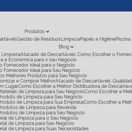
Produtos
cartáveis
Gestão de Resíduos
Limpeza
Papéis e Higiêne
Piscina
Blog
de Limpeza
Atacado de Descartáveis: Como Escolher o Fornec
ica e Econômica para o seu Negócio
o Fornecedor Ideal para o Negócio
 o Fornecedor Ideal para Seu Negócio
 os Melhores Produtos para Seu Negócio
onomizar e Comprar Melhor
Atacado de Descartáveis: Qualid
Um Lugar
Como Escolher a Melhor Distribuidora de Descartáv
 Materiais de Limpeza para Seu Negócio
Como Escolher a Mel
e Produto de Limpeza para Seu Negócio
e Produto de Limpeza para Sua Empresa
Como Escolher a Mel
e Produtos de Limpeza para Revenda
e Produtos de Limpeza para Seu Negócio
rial de Limpeza para o Seu Negócio
rial de Limpeza para Seu Negócio
rial de Limpeza para Suas Necessidades