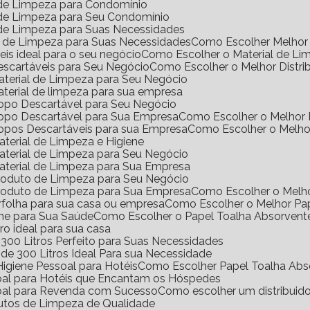
l de Limpeza para Condomínio
l de Limpeza para Seu Condomínio
l de Limpeza para Suas Necessidades
s de Limpeza para Suas Necessidades
Como Escolher Melhor 
eis ideal para o seu negócio
Como Escolher o Material de Li
Descartáveis para Seu Negócio
Como Escolher o Melhor Distri
Material de Limpeza para Seu Negócio
aterial de limpeza para sua empresa
Copo Descartável para Seu Negócio
Copo Descartável para Sua Empresa
Como Escolher o Melhor
Copos Descartáveis para sua Empresa
Como Escolher o Melho
terial de Limpeza e Higiene
aterial de Limpeza para Seu Negócio
aterial de Limpeza para Sua Empresa
Produto de Limpeza para Seu Negócio
Produto de Limpeza para Sua Empresa
Como Escolher o Melh
erfolha para sua casa ou empresa
Como Escolher o Melhor Pa
ene para Sua Saúde
Como Escolher o Papel Toalha Absorvent
ro ideal para sua casa
300 Litros Perfeito para Suas Necessidades
de 300 Litros Ideal Para sua Necessidade
igiene Pessoal para Hotéis
Como Escolher Papel Toalha Abs
soal para Hotéis que Encantam os Hóspedes
soal para Revenda com Sucesso
Como escolher um distribuid
dutos de Limpeza de Qualidade