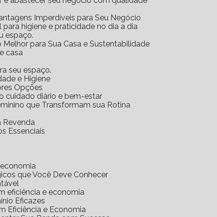
ar e abastecer seu negócio com qualidade
Vantagens Imperdíveis para Seu Negócio
l para higiene e praticidade no dia a dia
eu espaço.
o Melhor para Sua Casa e Sustentabilidade
 e casa
ara seu espaço.
idade e Higiene
hores Opções
 o cuidado diário e bem-estar
Feminino que Transformam sua Rotina
ra Revenda
os Essenciais
e economia
gicos que Você Deve Conhecer
ntável
m eficiência e economia
nio Eficazes
m Eficiência e Economia