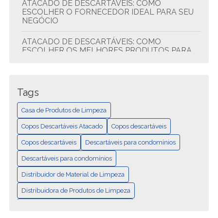
ATACADO DE DESCARTÁVEIS: COMO
ESCOLHER O FORNECEDOR IDEAL PARA SEU
NEGÓCIO
ATACADO DE DESCARTÁVEIS: COMO
ESCOLHER OS MELHORES PRODUTOS PARA
SEU NEGÓCIO
ATACADO DE DESCARTÁVEIS: DICAS PARA
ECONOMIZAR E COMPRAR MELHOR
Tags
ATACADO DE DESCARTÁVEIS: QUALIDADE E
Casa de Produtos de Limpeza
ECONOMIA
Copos Descartáveis Atacado
Copos descartáveis
CASA DE PRODUTOS DE LIMPEZA: TUDO EM
Copos descartáveis
Descartáveis para condomínios
UM LUGAR
Descartáveis para condomínios
COMO ESCOLHER A MELHOR DISTRIBUIDORA
Distribuidor de Material de Limpeza
DE DESCARTÁVEIS PARA SEU NEGÓCIO
Distribuidora de Produtos de Limpeza
COMO ESCOLHER A MELHOR DISTRIBUIDORA
Distribuidora de produtos de limpeza
DE MATERIAIS DE LIMPEZA PARA SEU
NEGÓCIO