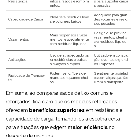
Resistência
eitos a rasgos e rompim
s para suportar carga
entos.
s pesadas.
Adequado para gran
Ideal para resíduos leve
Capacidade de Carga
des volumes e resíd
s e volumes baixos.
uos pesados.
Design que previne
Mais propensos a vaza
vazamentos, ideal p
Vazamentos
mentos, especialmente
ara resíduos líquido
com resíduos líquidos.
s.
Uso geral, adequado pa
Utilizado em constru
Aplicações
ra residências e outras
ção, eventos e grand
situações simples.
es limpezas.
Podem ser difíceis de
Geralmente projetad
Facilidade de Transpor
manusear quando chei
os com alças que fac
te
os.
ilitam o transporte.
Em suma, ao comparar sacos de lixo comuns e
reforçados, fica claro que os modelos reforçados
oferecem
benefícios superiores
em resistência e
capacidade de carga, tornando-os a escolha certa
para situações que exigem
maior eficiência
no
descarte de resíduos.