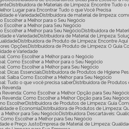
iente
Distribuidora de Materiais de Limpeza: Encontre Tudo 
 Melhor Lugar para Encontrar Tudo o que Você Precisa
alidade e Variedade
Distribuidora de material de limpeza: co
omo Escolher a Melhor para o Seu Negócio
omo Escolher a Melhor para Seu Negócio
omo Escolher a Melhor para Seu Negócio
Distribuidora de Mat
lidade e Variedade
Distribuidora de Material de Limpeza: Solu
Qualidade
Distribuidora de Produto de Limpeza: Encontre Aqui
lhores Opções
Distribuidora de Produto de Limpeza: O Guia 
lidade e Variedade
ssoal: Como Escolher a Melhor para o Negócio
ssoal: Como Escolher a Melhor para o Seu Negócio
ssoal: Como Escolher a Melhor para Seu Negócio
oal: Dicas Essenciais
Distribuidora de Produtos de Higiene P
ssoal: Saiba Como Escolher a Melhor para Seu Negócio
soal: Tudo o que você precisa saber
Distribuidora de Produtos
ra Revenda
ara Revenda: Como Escolher a Melhor Opção para Seu Negóci
ara Revenda: Como Escolher a Melhor Opção para Seu Negóci
omo Escolher
Distribuidora de Produtos de Limpeza: Guia Co
ualidade e Economia
Distribuidora de Produtos de Limpeza: Q
er a Melhor para Seu Negócio
Distribuidora Descartáveis: Qual
al: Como Escolher a Melhor para Seu Negócio
dade e Preço Justo
Empresa de Material de Limpeza: Qualida