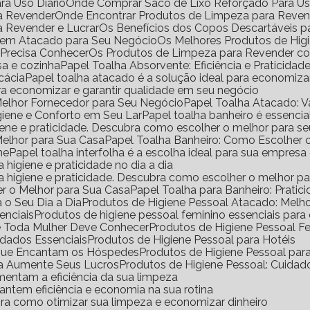
ra Uso Diário
Onde Comprar Saco de Lixo Reforçado Para Us
ra Revender
Onde Encontrar Produtos de Limpeza para Reve
a Revender e Lucrar
Os Benefícios dos Copos Descartáveis p
l em Atacado para Seu Negócio
Os Melhores Produtos de Hig
 Precisa Conhecer
Os Produtos de Limpeza para Revender 
sa e cozinha
Papel Toalha Absorvente: Eficiência e Praticidad
icácia
Papel toalha atacado é a solução ideal para economiz
ara economizar e garantir qualidade em seu negócio
Melhor Fornecedor para Seu Negócio
Papel Toalha Atacado: 
igiene e Conforto em Seu Lar
Papel toalha banheiro é essencia
igiene e praticidade. Descubra como escolher o melhor para s
Melhor para Sua Casa
Papel Toalha Banheiro: Como Escolher 
ne
Papel toalha interfolha é a escolha ideal para sua empresa
a higiene e praticidade no dia a dia
ara higiene e praticidade. Descubra como escolher o melhor p
er o Melhor para Sua Casa
Papel Toalha para Banheiro: Pratic
 o Seu Dia a Dia
Produtos de Higiene Pessoal Atacado: Mel
enciais
Produtos de higiene pessoal feminino essenciais para
ue Toda Mulher Deve Conhecer
Produtos de Higiene Pessoal 
idados Essenciais
Produtos de Higiene Pessoal para Hotéis
s que Encantam os Hóspedes
Produtos de Higiene Pessoal pa
da Aumente Seus Lucros
Produtos de Higiene Pessoal: Cuidad
mentam a eficiência da sua limpeza
antem eficiência e economia na sua rotina
ra como otimizar sua limpeza e economizar dinheiro