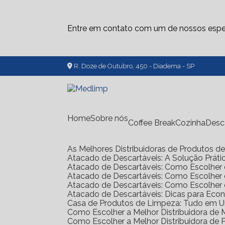
Entre em contato com um de nossos espec
R. Doze de Outubro, 450 - Diadema - SP
Home
Sobre nós
Coffee Break
Cozinha
Des
As Melhores Distribuidoras de Produtos 
Atacado de Descartáveis: A Solução Prát
Atacado de Descartáveis: Como Escolher 
Atacado de Descartáveis: Como Escolher
Atacado de Descartáveis: Como Escolher
Atacado de Descartáveis: Dicas para Ec
Casa de Produtos de Limpeza: Tudo em 
Como Escolher a Melhor Distribuidora de
Como Escolher a Melhor Distribuidora d