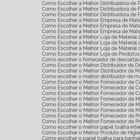
Como Escolher a Melhor Distribuidora d
Como Escolher a Melhor Distribuidora d
Como Escolher a Melhor Distribuidora d
Como Escolher a Melhor Empresa de Mate
Como Escolher a Melhor Empresa de Mate
Como Escolher a Melhor Empresa de Mate
Como Escolher a Melhor Loja de Materia
Como Escolher a Melhor Loja de Materia
Como Escolher a Melhor Loja de Materia
Como Escolher a Melhor Loja de Produto
Como escolher o fornecedor de descartáv
Como Escolher o Melhor Distribuidor de 
Como Escolher o Melhor Distribuidor de 
Como escolher o melhor distribuidor de m
Como Escolher o Melhor Fornecedor de 
Como Escolher o Melhor Fornecedor de 
Como Escolher o Melhor Fornecedor de 
Como Escolher o Melhor Fornecedor de Ma
Como Escolher o Melhor Fornecedor de M
Como Escolher o Melhor Fornecedor de M
Como Escolher o Melhor Fornecedor de 
Como Escolher o Melhor Fornecedor de 
Como escolher o melhor papel toalha int
Como Escolher o Melhor Produto de Higi
Como escolher o papel toalha para banhei