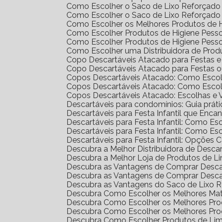
Como Escolher o Saco de Lixo Reforçado 
Como Escolher o Saco de Lixo Reforçado 
Como Escolher os Melhores Produtos de H
Como Escolher Produtos de Higiene Pes
Como Escolher Produtos de Higiene Pes
Como Escolher uma Distribuidora de Pro
Copo Descartáveis Atacado para Festas 
Copo Descartáveis Atacado para Festas 
Copos Descartáveis Atacado: Como Escol
Copos Descartáveis Atacado: Como Escol
Copos Descartáveis Atacado: Escolhas e
Descartáveis para condomínios: Guia prát
Descartáveis para Festa Infantil que Enc
Descartáveis para Festa Infantil: Como E
Descartáveis para Festa Infantil: Como E
Descartáveis para Festa Infantil: Opções 
Descubra a Melhor Distribuidora de Desca
Descubra a Melhor Loja de Produtos de L
Descubra as Vantagens de Comprar Desc
Descubra as Vantagens de Comprar Desc
Descubra as Vantagens do Saco de Lixo R
Descubra Como Escolher os Melhores Mat
Descubra Como Escolher os Melhores Pr
Descubra Como Escolher os Melhores Pro
Descubra Como Escolher Produtos de Li