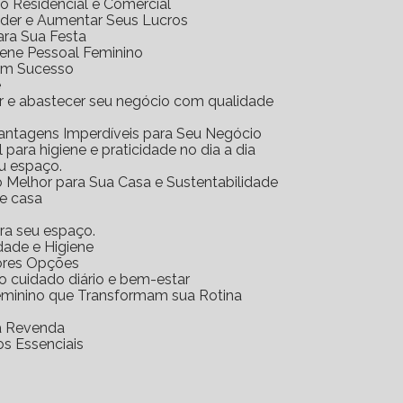
o Residencial e Comercial
nder e Aumentar Seus Lucros
ara Sua Festa
iene Pessoal Feminino
com Sucesso
e
ar e abastecer seu negócio com qualidade
Vantagens Imperdíveis para Seu Negócio
l para higiene e praticidade no dia a dia
eu espaço.
o Melhor para Sua Casa e Sustentabilidade
 e casa
ara seu espaço.
idade e Higiene
hores Opções
 o cuidado diário e bem-estar
Feminino que Transformam sua Rotina
ra Revenda
os Essenciais