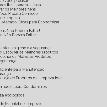
ue você precisa!
res itens para sua casa
rar os Melhores Itens
Você Precisa Conhecer
s de limpeza
za Atacado: Dicas para Economizar
tens Não Podem Faltar!
ens Não Podem Faltar
anter a higiene e a segurança.
mo Escolher os Melhores Produtos
scolher os Melhores Produtos
Segurança
r?
Eficiente para Manutenção
urança
 a Loja de Produtos de Limpeza Ideal
e Limpeza para Condomínios
eza ecológicos
a de Material de Limpeza