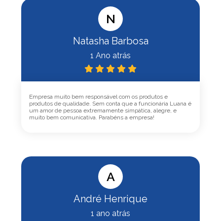
N
Natasha Barbosa
1 Ano atrás
Empresa muito bem responsável com os produtos e
produtos de qualidade. Sem conta que a funcionária Luana é
um amor de pessoa extremamente simpática, alegre, e
muito bem comunicativa. Parabéns a empresa!
A
André Henrique
1 ano atrás