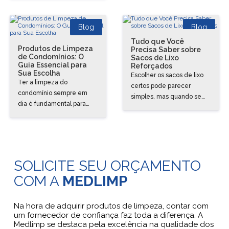
reduzir custos e garantir o
Com a grande variedade
bom funcionamento dos
de...
Blog
Blog
espaços comuns. Muitos
síndicos...
Tudo que Você
Produtos de Limpeza
Precisa Saber sobre
de Condomínios: O
Sacos de Lixo
Guia Essencial para
Reforçados
Sua Escolha
Escolher os sacos de lixo
Ter a limpeza do
certos pode parecer
condomínio sempre em
simples, mas quando se
dia é fundamental para
trata de durabilidade e
garantir conforto, saúde e
eficiência, detalhes fazem
segurança aos moradores.
toda a diferença. Sacos
Para isso, a escolha dos
frágeis rasgam...
produtos de...
SOLICITE SEU ORÇAMENTO
COM A
MEDLIMP
Na hora de adquirir produtos de limpeza, contar com
um fornecedor de confiança faz toda a diferença. A
Medlimp se destaca pela excelência na qualidade dos