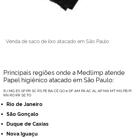
Venda de saco de lixo atacado em São Paulo
Principais regiões onde a Medlimp atende
Papel higiênico atacado em São Paulo:
RJ
MG
ES
SP
PR
SC
RS
PE
BA
CE
GO e DF
AM
PA
AC
AL
AP
MA
MT
MS
PB
PI
RN
RO
RR
SE
TO
Rio de Janeiro
São Gonçalo
Duque de Caxias
Nova Iguaçu