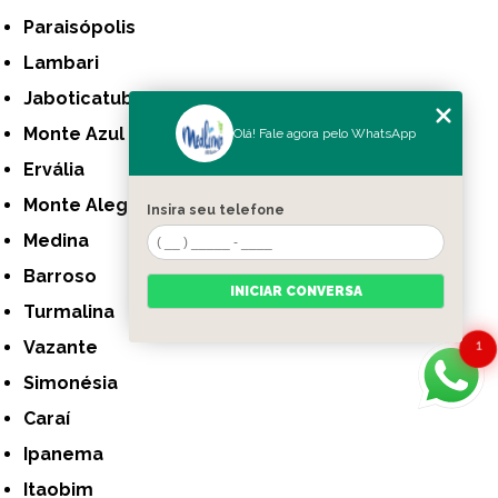
Paraisópolis
Lambari
Jaboticatubas
Monte Azul
Olá! Fale agora pelo WhatsApp
Ervália
Monte Alegre de Minas
Insira seu telefone
Medina
Barroso
INICIAR CONVERSA
Turmalina
Vazante
1
Simonésia
Caraí
Ipanema
Itaobim