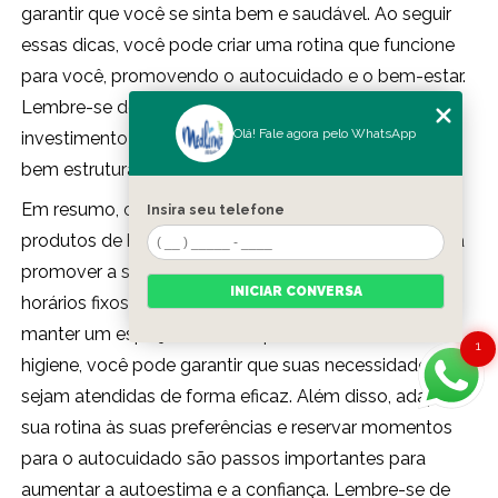
garantir que você se sinta bem e saudável. Ao seguir
essas dicas, você pode criar uma rotina que funcione
para você, promovendo o autocuidado e o bem-estar.
Lembre-se de que cuidar de si mesma é um
Olá! Fale agora pelo WhatsApp
investimento em sua saúde e felicidade, e uma rotina
bem estruturada pode fazer toda a diferença.
Em resumo, organizar sua rotina de cuidados com
Insira seu telefone
produtos de higiene pessoal feminino é essencial para
promover a saúde e o bem-estar. Ao estabelecer
INICIAR CONVERSA
horários fixos, criar uma lista de produtos essenciais e
manter um espaço dedicado para seus itens de
1
higiene, você pode garantir que suas necessidades
sejam atendidas de forma eficaz. Além disso, adaptar
sua rotina às suas preferências e reservar momentos
para o autocuidado são passos importantes para
aumentar a autoestima e a confiança. Lembre-se de