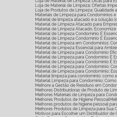
Loja de Material de Limpeza: Dicas para E
Loja de Material de Limpeza: Ofertas Impe
Loja de Produtos de Limpeza: Qualidade 
Materiais de Limpeza para Condomínios 
Material de limpeza atacado é a solução 
Material de Limpeza Atacado para Empre
Material de Limpeza Atacado: Economize 
Material de Limpeza Condomínio É Essenc
Material de Limpeza Condomínio É Essenc
Material de Limpeza em Condomínios: Co
Material de Limpeza Essencial para Amb
Material de Limpeza para Condomínio Efic
Material de Limpeza para Condomínio É 
Material de Limpeza para Condomínio É 
Material de Limpeza para Condomínio: C
Material de Limpeza para Condomínio: Ess
Material limpeza para condomínio: como e
Material Limpeza para Condomínio: Como
Melhore a Gestão de Resíduos em Condom
Melhores Distribuidoras de Produto de L
Melhores Materiais de Limpeza para Cond
Melhores Produtos de Higiene Pessoal
Me
Melhores produtos de higiene pessoal par
Melhores Produtos de Limpeza para Sua 
Motivos para Escolher um Distribuidor d