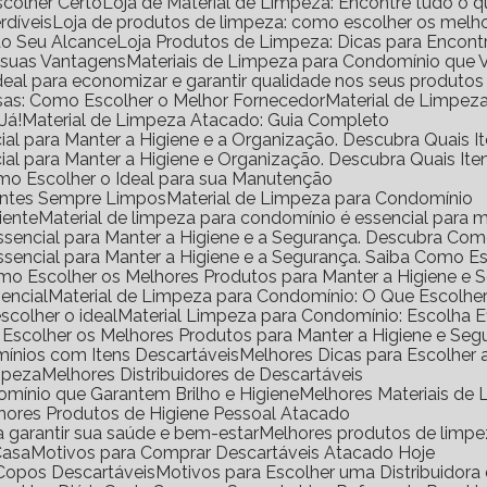
scolher Certo
Loja de Material de Limpeza: Encontre tudo o q
rdíveis
Loja de produtos de limpeza: como escolher os melho
ao Seu Alcance
Loja Produtos de Limpeza: Dicas para Encont
e suas Vantagens
Materiais de Limpeza para Condomínio que 
ideal para economizar e garantir qualidade nos seus produto
sas: Como Escolher o Melhor Fornecedor
Material de Limpe
Já!
Material de Limpeza Atacado: Guia Completo
ial para Manter a Higiene e a Organização. Descubra Quais I
ial para Manter a Higiene e Organização. Descubra Quais It
mo Escolher o Ideal para sua Manutenção
ientes Sempre Limpos
Material de Limpeza para Condomínio
iente
Material de limpeza para condomínio é essencial para m
Essencial para Manter a Higiene e a Segurança. Descubra Co
Essencial para Manter a Higiene e a Segurança. Saiba Como E
omo Escolher os Melhores Produtos para Manter a Higiene e 
encial
Material de Limpeza para Condomínio: O Que Escolhe
scolher o ideal
Material Limpeza para Condomínio: Escolha 
 Escolher os Melhores Produtos para Manter a Higiene e Seg
ínios com Itens Descartáveis
Melhores Dicas para Escolher
impeza
Melhores Distribuidores de Descartáveis
omínio que Garantem Brilho e Higiene
Melhores Materiais d
lhores Produtos de Higiene Pessoal Atacado
a garantir sua saúde e bem-estar
Melhores produtos de limp
Casa
Motivos para Comprar Descartáveis Atacado Hoje
e Copos Descartáveis
Motivos para Escolher uma Distribuidor