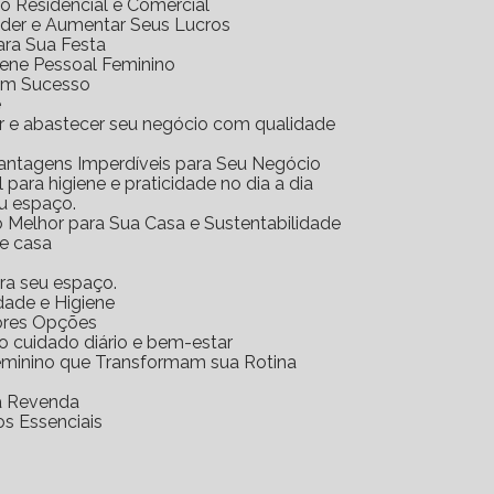
o Residencial e Comercial
nder e Aumentar Seus Lucros
ara Sua Festa
iene Pessoal Feminino
com Sucesso
e
ar e abastecer seu negócio com qualidade
Vantagens Imperdíveis para Seu Negócio
l para higiene e praticidade no dia a dia
eu espaço.
o Melhor para Sua Casa e Sustentabilidade
 e casa
ara seu espaço.
idade e Higiene
hores Opções
 o cuidado diário e bem-estar
Feminino que Transformam sua Rotina
ra Revenda
os Essenciais