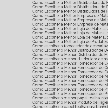
Como Escolher a Melhor Distribuidora d
Como Escolher a Melhor Distribuidora d
Como Escolher a Melhor Distribuidora d
Como Escolher a Melhor Empresa de Mate
Como Escolher a Melhor Empresa de Mate
Como Escolher a Melhor Empresa de Mate
Como Escolher a Melhor Loja de Materia
Como Escolher a Melhor Loja de Materia
Como Escolher a Melhor Loja de Materia
Como Escolher a Melhor Loja de Produto
Como escolher o fornecedor de descartáv
Como Escolher o Melhor Distribuidor de 
Como Escolher o Melhor Distribuidor de 
Como escolher o melhor distribuidor de m
Como Escolher o Melhor Fornecedor de 
Como Escolher o Melhor Fornecedor de 
Como Escolher o Melhor Fornecedor de 
Como Escolher o Melhor Fornecedor de Ma
Como Escolher o Melhor Fornecedor de M
Como Escolher o Melhor Fornecedor de M
Como Escolher o Melhor Fornecedor de 
Como Escolher o Melhor Fornecedor de 
Como escolher o melhor papel toalha int
Como Escolher o Melhor Produto de Higi
Como escolher o papel toalha para banhei