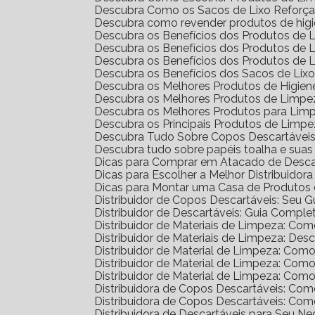
Descubra Como os Sacos de Lixo Reforç
Descubra como revender produtos de hig
Descubra os Benefícios dos Produtos de
Descubra os Benefícios dos Produtos de
Descubra os Benefícios dos Produtos de 
Descubra os Benefícios dos Sacos de Lix
Descubra os Melhores Produtos de Higien
Descubra os Melhores Produtos de Limpez
Descubra os Melhores Produtos para Lim
Descubra os Principais Produtos de Limp
Descubra Tudo Sobre Copos Descartáveis: 
Descubra tudo sobre papéis toalha e sua
Dicas para Comprar em Atacado de Desca
Dicas para Escolher a Melhor Distribuidor
Dicas para Montar uma Casa de Produtos 
Distribuidor de Copos Descartáveis: Seu 
Distribuidor de Descartáveis: Guia Comple
Distribuidor de Materiais de Limpeza: Co
Distribuidor de Materiais de Limpeza: D
Distribuidor de Material de Limpeza: Com
Distribuidor de Material de Limpeza: Co
Distribuidor de Material de Limpeza: Co
Distribuidora de Copos Descartáveis: C
Distribuidora de Copos Descartáveis: C
Distribuidora de Descartáveis para Seu N