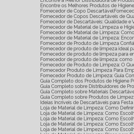
Encontre a Melhor Distribuidora de Prod
Encontre os Melhores Produtos de Higie
Fornecedor de Copo Descartável
Fornece
Fornecedor de Copos Descartáveis de Qu
Fornecedor de Descartáveis: Qualidade e 
Fornecedor de Material de Limpeza e Higi
Fornecedor de Material de Limpeza: Com
Fornecedor de Material de Limpeza: Enco
Fornecedor de Produto de Limpeza Confiá
Fornecedor de produto de limpeza ideal 
Fornecedor de produto de limpeza para 
Fornecedor de produto de limpeza: como
Fornecedor de Produto de Limpeza: O Qu
Fornecedor Produto de Limpeza Para Em
Fornecedor Produto de Limpeza: Guia Co
Guia Completo dos Produtos de Higiene 
Guia Completo sobre Distribuidores de P
Guia Completo sobre Materiais Descartáv
Guia Completo sobre Produtos de Limpe
Ideias Incríveis de Descartáveis para Festa 
Loja de Material de Limpeza: Como Defin
Loja de Material de Limpeza: Como Escol
Loja de Material de Limpeza: Como Escol
Loja de Material de Limpeza: Como Escol
Loja de Material de Limpeza: Como Esco