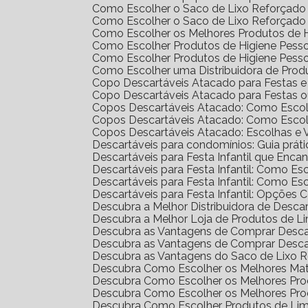
Como Escolher o Saco de Lixo Reforçado 
Como Escolher o Saco de Lixo Reforçado 
Como Escolher os Melhores Produtos de H
Como Escolher Produtos de Higiene Pes
Como Escolher Produtos de Higiene Pes
Como Escolher uma Distribuidora de Pro
Copo Descartáveis Atacado para Festas 
Copo Descartáveis Atacado para Festas 
Copos Descartáveis Atacado: Como Escol
Copos Descartáveis Atacado: Como Escol
Copos Descartáveis Atacado: Escolhas e
Descartáveis para condomínios: Guia prát
Descartáveis para Festa Infantil que Enc
Descartáveis para Festa Infantil: Como E
Descartáveis para Festa Infantil: Como E
Descartáveis para Festa Infantil: Opções 
Descubra a Melhor Distribuidora de Desca
Descubra a Melhor Loja de Produtos de L
Descubra as Vantagens de Comprar Desc
Descubra as Vantagens de Comprar Desc
Descubra as Vantagens do Saco de Lixo R
Descubra Como Escolher os Melhores Mat
Descubra Como Escolher os Melhores Pr
Descubra Como Escolher os Melhores Pro
Descubra Como Escolher Produtos de Li