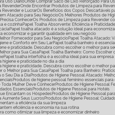
ra Uso Diário
Onde Comprar Saco de Lixo Reforçado Para Us
ra Revender
Onde Encontrar Produtos de Limpeza para Reve
a Revender e Lucrar
Os Benefícios dos Copos Descartáveis p
l em Atacado para Seu Negócio
Os Melhores Produtos de Hig
 Precisa Conhecer
Os Produtos de Limpeza para Revender 
sa e cozinha
Papel Toalha Absorvente: Eficiência e Praticidad
icácia
Papel toalha atacado é a solução ideal para economiz
ara economizar e garantir qualidade em seu negócio
Melhor Fornecedor para Seu Negócio
Papel Toalha Atacado: 
igiene e Conforto em Seu Lar
Papel toalha banheiro é essencia
igiene e praticidade. Descubra como escolher o melhor para s
Melhor para Sua Casa
Papel Toalha Banheiro: Como Escolher 
ne
Papel toalha interfolha é a escolha ideal para sua empresa
a higiene e praticidade no dia a dia
ara higiene e praticidade. Descubra como escolher o melhor p
er o Melhor para Sua Casa
Papel Toalha para Banheiro: Pratic
 o Seu Dia a Dia
Produtos de Higiene Pessoal Atacado: Mel
enciais
Produtos de higiene pessoal feminino essenciais para
ue Toda Mulher Deve Conhecer
Produtos de Higiene Pessoal 
idados Essenciais
Produtos de Higiene Pessoal para Hotéis
s que Encantam os Hóspedes
Produtos de Higiene Pessoal pa
da Aumente Seus Lucros
Produtos de Higiene Pessoal: Cuidad
mentam a eficiência da sua limpeza
antem eficiência e economia na sua rotina
ra como otimizar sua limpeza e economizar dinheiro