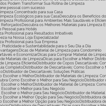
ados Podem Transformar Sua Rotina de Limpeza
iene pessoal com sucesso
 Limpeza Concentrado para sua Casa
 Limpeza Ecológicos para sua Casa
Descubra os Benefícios 
Limpeza Profissional para Ambientes Mais Saudáveis e Eficie
o Reforçados
Descubra os Melhores Materiais para Limpeza Ef
e Pessoal para Hotéis
a Profissional para Resultados Imbatíveis
peza na Nossa Loja Especializada!
eza Profissional para Sua Empresa
Praticidade e Sustentabilidade para o Seu Dia a Dia
s vantagens
Dicas de Material de Limpeza para Condomínio
rtáveis e Economizar
Dicas para Comprar Material de Limp
a de Materiais de Limpeza
Dicas para Escolher a Melhor Distr
de Limpeza Eficiente
Distribuidor de Copos Descartáveis: 
Guia Completo
Distribuidor de Descartáveis: Como Escolher o
to
Distribuidor de Descartáveis: Soluções Práticas
mo Escolher o Melhor
Distribuidor de Materiais de Limpeza: 
escubra Como Escolher o Melhor para Seu Negócio
Distribuido
o Escolher o Melhor
Distribuidor de Material de Limpeza: Co
mo Escolher o Melhor para Seu Negócio
mo Escolher o Melhor para Seu Negócio
Distribuidor de Materi
omo Escolher a Melhor Opção para Seu Negócio
Distribuidora
omo Escolher a Melhor Opção para Seu Negócio
Distribuidora
egócio
Distribuidora de Descartáveis: Dicas para Escolher a Me