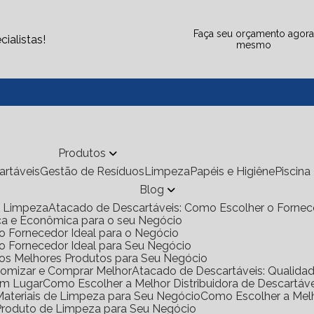
Faça seu orçamento agor
ialistas!
mesmo
Produtos
cartáveis
Gestão de Resíduos
Limpeza
Papéis e Higiêne
Piscina
Blog
de Limpeza
Atacado de Descartáveis: Como Escolher o Fornec
ica e Econômica para o seu Negócio
o Fornecedor Ideal para o Negócio
 o Fornecedor Ideal para Seu Negócio
 os Melhores Produtos para Seu Negócio
onomizar e Comprar Melhor
Atacado de Descartáveis: Qualid
Um Lugar
Como Escolher a Melhor Distribuidora de Descartáv
 Materiais de Limpeza para Seu Negócio
Como Escolher a Mel
e Produto de Limpeza para Seu Negócio