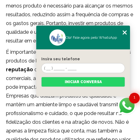
menos produto é necessário para alcançar os mesmos
resultados, reduzindo assim a frequência de compras e
os gastos gerais. Portanto, investir em produtos de
qualidade é uma estratégia inteligente que pode
Olá! Fale agora pelo WhatsApp
resultar em economia significativa ao fim do mês.
É importante mencionar também que a qualidade dos
Insira seu telefone
produtos de limpeza pode influenciar a
imagem e
reputação
de uma empresa. Em ambientes
comerciais, a limpeza é um aspecto fundamental que
INICIAR CONVERSA
pode impactar diretamente a percepção dos clientes.
Empresas que utilizam produtos de qualidade e
1
mantêm um ambiente limpo e saudável transmitem
profissionalismo e cuidado, o que pode resultar na
fidelização dos clientes e na atração de novos. Não é
apenas a limpeza física que conta, mas também a
qualidade dos produtos utilizados que reflete no valor