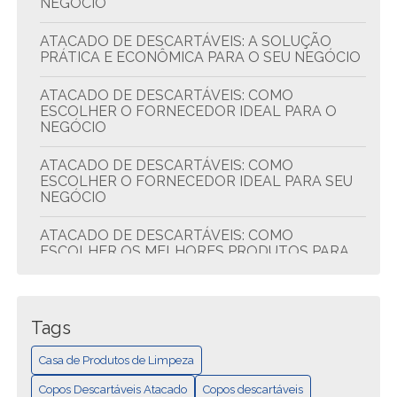
NEGÓCIO
ATACADO DE DESCARTÁVEIS: A SOLUÇÃO
PRÁTICA E ECONÔMICA PARA O SEU NEGÓCIO
ATACADO DE DESCARTÁVEIS: COMO
ESCOLHER O FORNECEDOR IDEAL PARA O
NEGÓCIO
ATACADO DE DESCARTÁVEIS: COMO
ESCOLHER O FORNECEDOR IDEAL PARA SEU
NEGÓCIO
ATACADO DE DESCARTÁVEIS: COMO
ESCOLHER OS MELHORES PRODUTOS PARA
SEU NEGÓCIO
ATACADO DE DESCARTÁVEIS: DICAS PARA
ECONOMIZAR E COMPRAR MELHOR
Tags
ATACADO DE DESCARTÁVEIS: QUALIDADE E
Casa de Produtos de Limpeza
ECONOMIA
Copos Descartáveis Atacado
Copos descartáveis