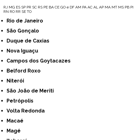
RJ
MG
ES
SP
PR
SC
RS
PE
BA
CE
GO e DF
AM
PA
AC
AL
AP
MA
MT
MS
PB
PI
RN
RO
RR
SE
TO
Rio de Janeiro
São Gonçalo
Duque de Caxias
Nova Iguaçu
Campos dos Goytacazes
Belford Roxo
Niterói
São João de Meriti
Petrópolis
Volta Redonda
Macaé
Magé