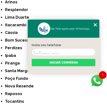
Arinos
Resplendor
Lima Duarte
Itacarambi
Olá! Fale agora pelo WhatsApp
Cássia
Bom Sucesso
Insira seu telefone
Perdizes
Ipaba
Piranga
INICIAR CONVERSA
Santa Margarida
1
Poço Fundo
Nova Resende
Raposos
Tocantins